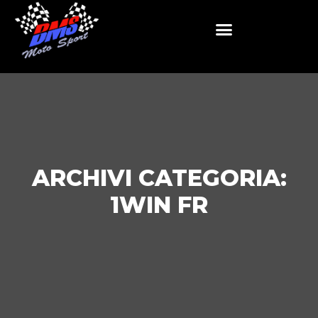
ARCHIVI CATEGORIA:
1WIN FR