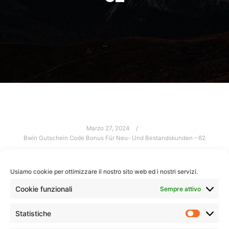
Marzo 27, 2024
Bwin Gutschein Code Bonus Für Neu- Und Bestandskunden - 62
VULKAN LAS VEGAS 25
EURO EXTRA BONUS OHNE
Usiamo cookie per ottimizzare il nostro sito web ed i nostri servizi.
EINZAHLUNG 2024 25
Cookie funzionali
Sempre attivo
PROMOTIONAL CODE
Statistiche