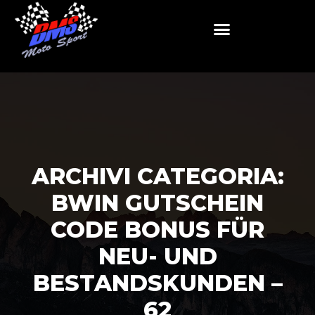
ARCHIVI CATEGORIA:
BWIN GUTSCHEIN
CODE BONUS FÜR
NEU- UND
BESTANDSKUNDEN –
62