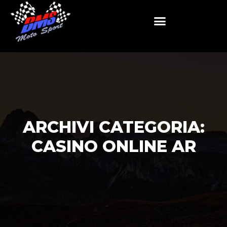
ARCHIVI CATEGORIA:
CASINO ONLINE AR