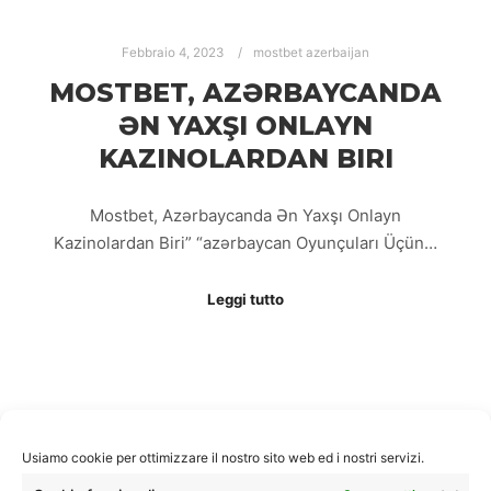
Febbraio 4, 2023
mostbet azerbaijan
MOSTBET, AZƏRBAYCANDA
ƏN YAXŞI ONLAYN
KAZINOLARDAN BIRI
Mostbet, Azərbaycanda Ən Yaxşı Onlayn
Kazinolardan Biri” “azərbaycan Oyunçuları Üçün…
Leggi tutto
Gennaio 4, 2023
mostbet azerbaijan
Usiamo cookie per ottimizzare il nostro sito web ed i nostri servizi.
MOSTBET-DƏ ONLAYN