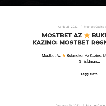
Aprile 28, 2023
Mostbet Casino 
MOSTBET AZ
BUK
KAZINO: MOSTBET RƏSM
Mostbet Az
Bukmeker Və Kazino: M
Girişİdman…
Leggi tutto
Dicembre 10, 2022
Mostbet Casin