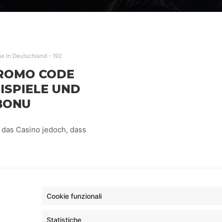
ne In Deutschland - 192
PROMO CODE
EISPIELE UND
 BONU
 das Casino jedoch, dass
GAS DE
Cookie funzionali
Statistiche