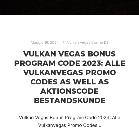
Maggio 16, 2024
Vulkan Vegas Casino DE
VULKAN VEGAS BONUS
PROGRAM CODE 2023: ALLE
VULKANVEGAS PROMO
CODES AS WELL AS
AKTIONSCODE
BESTANDSKUNDE
Vulkan Vegas Bonus Program Code 2023: Alle
Vulkanvegas Promo Codes…