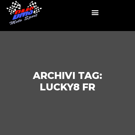
ARCHIVI TAG:
LUCKY8 FR