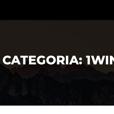
 CATEGORIA:
1WI