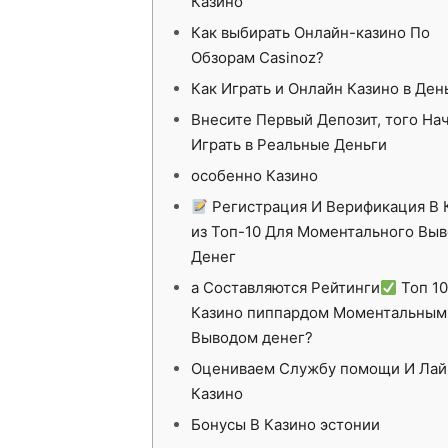
Казино
Как выбирать Онлайн-казино По
Обзорам Casinoz?
Как Играть и Онлайн Казино в Ден
Внесите Первый Депозит, того На
Играть в Реальные Деньги
особенно Казино
Регистрация И Верификация В 
из Топ-10 Для Моментального Выв
Денег
а Составляются Рейтинги
Топ 10
Казино пиппардом Моментальным
Выводом денег?
Оцениваем Службу помощи И Лай
Казино
Бонусы В Казино эстонии