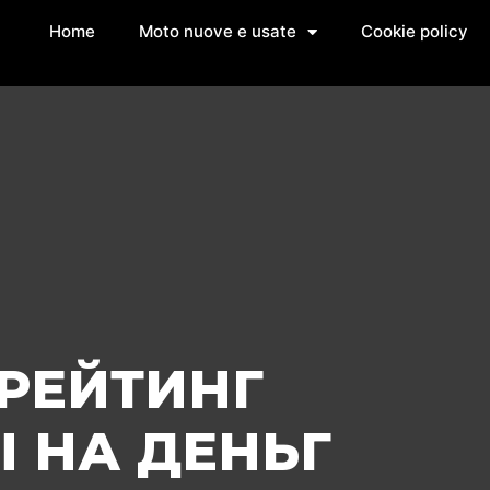
Home
Moto nuove e usate
Cookie policy
 РЕЙТИНГ
 НА ДЕНЬГ