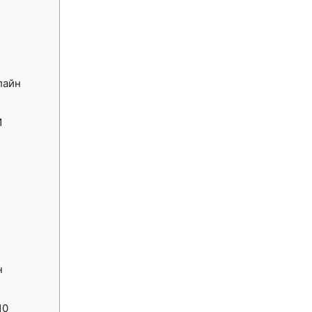
лайн
И
н
10