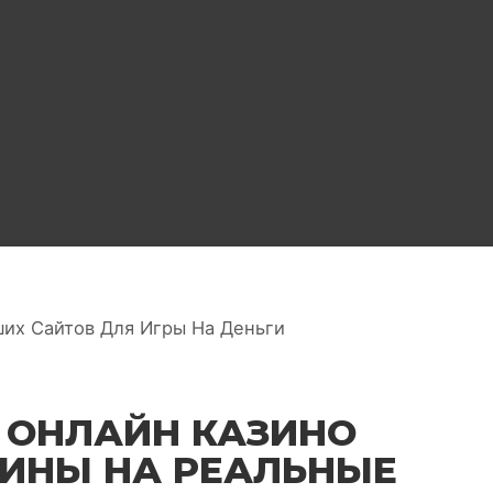
ших Сайтов Для Игры На Деньги
Х ОНЛАЙН КАЗИНО
АИНЫ НА РЕАЛЬНЫЕ