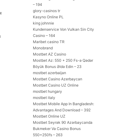
– 194
glory-casinos tr
м
Kasyno Online PL
king johnnie
Kundenservice Von Vulkan Sin City
Casino – 164
ы
Maribet casino TR
Monobrand
Mostbet AZ Casino
Mostbet Az: 550 + 250 Fs-ə Qədər
Böyük Bonus Əldə Edin – 23
mostbet azerbaijan
Mostbet Casino Azerbaycan
Mostbet Casino UZ Online
mostbet hungary
mostbet italy
Mostbet Mobile App In Bangladesh:
Advantages And Download – 392
Mostbet Online UZ
Mostbet Seyrək 90 Azərbaycanda
Bukmeker Və Casino Bonus
550+250fs – 263