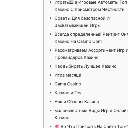
Играть
а Игровые Автоматы Топ
Казино С присмотром Честности
Советы Для безопасной И
Захватывающей Игры
Всегда определенный Рейтинг Он
Казино На Casino Com
Рассматриваем Ассортимент Игр 
Провайдеров Казино
Как выбирать Лучшее Казино
Игра месяца
Gama Casino
Казино и Гсч
Наши Обзоры Казино
малоизвестные Виды Игр и Онлай
Казино
Во Что Поиграть На Сайте Топ-