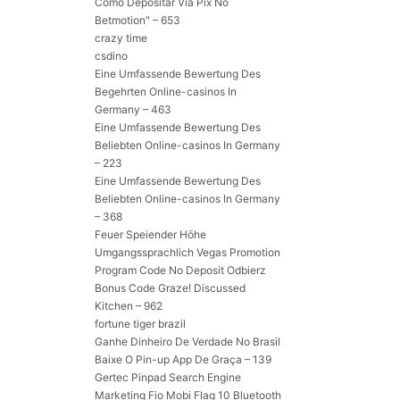
Como Depositar Via Pix No
Betmotion" – 653
crazy time
csdino
Eine Umfassende Bewertung Des
Begehrten Online-casinos In
Germany – 463
Eine Umfassende Bewertung Des
Beliebten Online-casinos In Germany
– 223
Eine Umfassende Bewertung Des
Beliebten Online-casinos In Germany
– 368
Feuer Speiender Höhe
Umgangssprachlich Vegas Promotion
Program Code No Deposit Odbierz
Bonus Code Graze! Discussed
Kitchen – 962
fortune tiger brazil
Ganhe Dinheiro De Verdade No Brasil
Baixe O Pin-up App De Graça – 139
Gertec Pinpad Search Engine
Marketing Fio Mobi Flag 10 Bluetooth