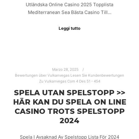
Utländska Online Casino 2025 Topplista
Mediterranean Sea Bästa Casino Till…
Leggi tutto
Marzo 28, 2025
Bewertungen über Vulkanvegas Lesen Sie Kundenbewertungen
Zu Vulkanvegas Com 4 Des 51 - 454
SPELA UTAN SPELSTOPP >>
HÄR KAN DU SPELA ON LINE
CASINO TROTS SPELSTOPP
2024
Spela I Avsaknad Av Spelstopp Lista För 2024