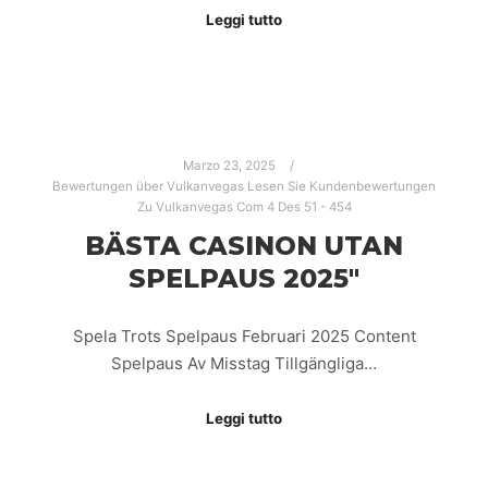
Leggi tutto
Marzo 23, 2025
Bewertungen über Vulkanvegas Lesen Sie Kundenbewertungen
Zu Vulkanvegas Com 4 Des 51 - 454
BÄSTA CASINON UTAN
SPELPAUS 2025″
Spela Trots Spelpaus Februari 2025 Content
Spelpaus Av Misstag Tillgängliga…
Leggi tutto