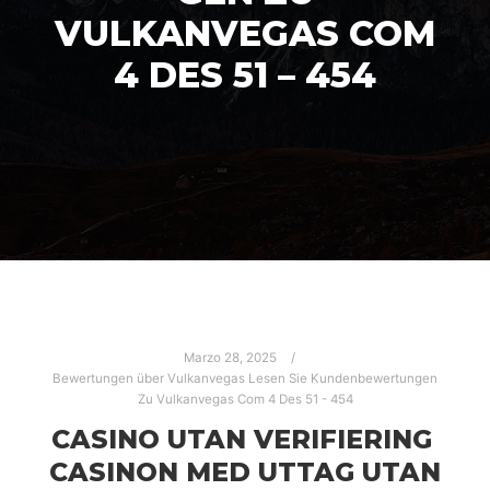
VULKANVEGAS COM
4 DES 51 – 454
Marzo 28, 2025
Bewertungen über Vulkanvegas Lesen Sie Kundenbewertungen
Zu Vulkanvegas Com 4 Des 51 - 454
CASINO UTAN VERIFIERING ️
CASINON MED UTTAG UTAN