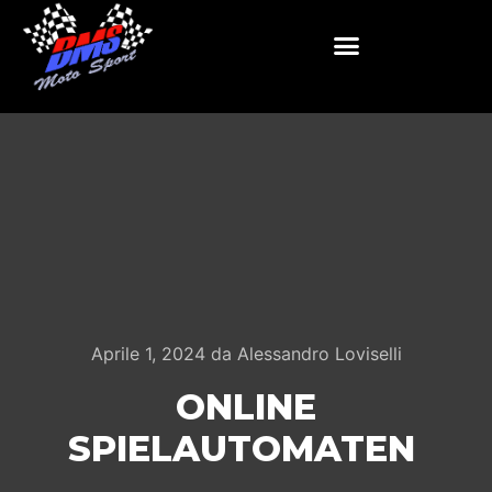
Aprile 1, 2024
da
Alessandro Loviselli
ONLINE
SPIELAUTOMATEN ️