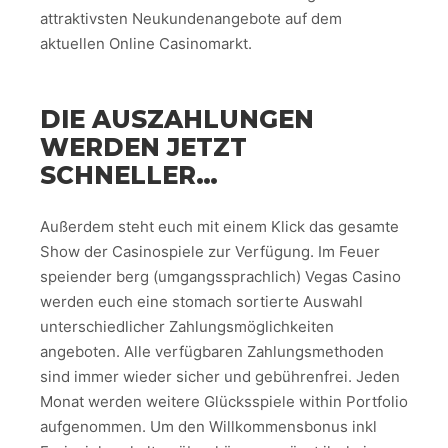
attraktivsten Neukundenangebote auf dem
aktuellen Online Casinomarkt.
DIE AUSZAHLUNGEN
WERDEN JETZT
SCHNELLER…
Außerdem steht euch mit einem Klick das gesamte
Show der Casinospiele zur Verfügung. Im Feuer
speiender berg (umgangssprachlich) Vegas Casino
werden euch eine stomach sortierte Auswahl
unterschiedlicher Zahlungsmöglichkeiten
angeboten. Alle verfügbaren Zahlungsmethoden
sind immer wieder sicher und gebührenfrei. Jeden
Monat werden weitere Glücksspiele within Portfolio
aufgenommen. Um den Willkommensbonus inkl