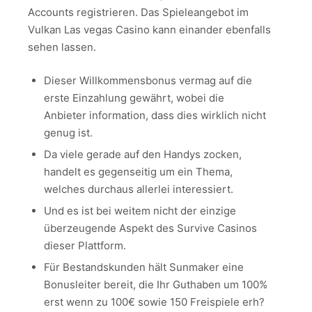
Accounts registrieren. Das Spieleangebot im
Vulkan Las vegas Casino kann einander ebenfalls
sehen lassen.
Dieser Willkommensbonus vermag auf die
erste Einzahlung gewährt, wobei die
Anbieter information, dass dies wirklich nicht
genug ist.
Da viele gerade auf den Handys zocken,
handelt es gegenseitig um ein Thema,
welches durchaus allerlei interessiert.
Und es ist bei weitem nicht der einzige
überzeugende Aspekt des Survive Casinos
dieser Plattform.
Für Bestandskunden hält Sunmaker eine
Bonusleiter bereit, die Ihr Guthaben um 100%
erst wenn zu 100€ sowie 150 Freispiele erh?