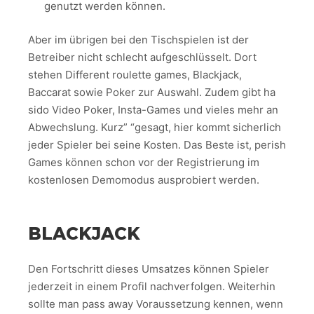
genutzt werden können.
Aber im übrigen bei den Tischspielen ist der
Betreiber nicht schlecht aufgeschlüsselt. Dort
stehen Different roulette games, Blackjack,
Baccarat sowie Poker zur Auswahl. Zudem gibt ha
sido Video Poker, Insta-Games und vieles mehr an
Abwechslung. Kurz” “gesagt, hier kommt sicherlich
jeder Spieler bei seine Kosten. Das Beste ist, perish
Games können schon vor der Registrierung im
kostenlosen Demomodus ausprobiert werden.
BLACKJACK
Den Fortschritt dieses Umsatzes können Spieler
jederzeit in einem Profil nachverfolgen. Weiterhin
sollte man pass away Voraussetzung kennen, wenn