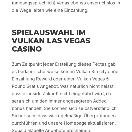
(umgangssprachlich) Vegas ebenso anspruchslos in
die Wege leiten wie eine Einzahlung.
SPIELAUSWAHL IM
VULKAN LAS VEGAS
CASINO
Zum Zeitpunkt jeder Erstellung dieses Textes gab
es bedauerlicherweise keinen Vulkan Sin city ohne
Einzahlung Reward oder einen Vulkan Vegas 5
Pound Gratis Angebot. Was natürlich nicht heisst,
dass es inside Zukunft nicht eingeführt wird, da
sera sich um den immer angesagteren Added
bonus handelt. Sie können sich selbstverständlich
Sicher sein, dass wir regelmäßige Überprüfungen
durchführen und unsere Homepage aktualisieren.
Sobald aktuelle Angebote erscheinen,