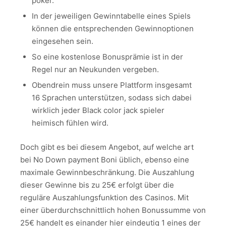
poker.
In der jeweiligen Gewinntabelle eines Spiels
können die entsprechenden Gewinnoptionen
eingesehen sein.
So eine kostenlose Bonusprämie ist in der
Regel nur an Neukunden vergeben.
Obendrein muss unsere Plattform insgesamt
16 Sprachen unterstützen, sodass sich dabei
wirklich jeder Black color jack spieler
heimisch fühlen wird.
Doch gibt es bei diesem Angebot, auf welche art
bei No Down payment Boni üblich, ebenso eine
maximale Gewinnbeschränkung. Die Auszahlung
dieser Gewinne bis zu 25€ erfolgt über die
reguläre Auszahlungsfunktion des Casinos. Mit
einer überdurchschnittlich hohen Bonussumme von
25€ handelt es einander hier eindeutig 1 eines der