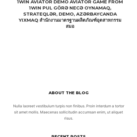
1WIN AVIATOR DEMO AVIATOR GAME FROM
1WIN PUL GÖRƏ NECƏ OYNAMAQ,
STRATEQLƏR, DEMO, AZƏRBAYCANDA
YIXMAQ สำนักงานมาตรฐานผลิตภัณฑ์อุตสาหกรรม
สมอ
ABOUT THE BLOG
Nulla laoreet vestibulum turpis non finibus. Proin interdum a tortor
sit amet mollis. Maecenas sollicitudin accumsan enim, ut aliquet
risus.
RECENT POSTS