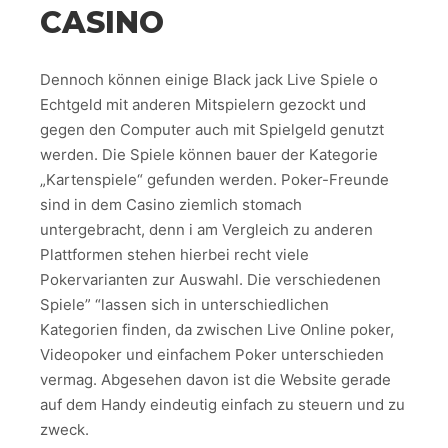
CASINO
Dennoch können einige Black jack Live Spiele o
Echtgeld mit anderen Mitspielern gezockt und
gegen den Computer auch mit Spielgeld genutzt
werden. Die Spiele können bauer der Kategorie
„Kartenspiele“ gefunden werden. Poker-Freunde
sind in dem Casino ziemlich stomach
untergebracht, denn i am Vergleich zu anderen
Plattformen stehen hierbei recht viele
Pokervarianten zur Auswahl. Die verschiedenen
Spiele” “lassen sich in unterschiedlichen
Kategorien finden, da zwischen Live Online poker,
Videopoker und einfachem Poker unterschieden
vermag. Abgesehen davon ist die Website gerade
auf dem Handy eindeutig einfach zu steuern und zu
zweck.