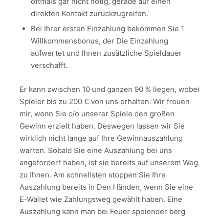
oftmals gar nicht nötig, gerade auf einen
direkten Kontakt zurückzugreifen.
Bei Ihrer ersten Einzahlung bekommen Sie 1
Willkommensbonus, der Die Einzahlung
aufwertet und Ihnen zusätzliche Spieldauer
verschafft.
Er kann zwischen 10 und ganzen 90 % liegen, wobei
Spieler bis zu 200 € von uns erhalten. Wir freuen
mir, wenn Sie c/o unserer Spiele den großen
Gewinn erzielt haben. Deswegen lassen wir Sie
wirklich nicht lange auf Ihre Gewinnauszahlung
warten. Sobald Sie eine Auszahlung bei uns
angefordert haben, ist sie bereits auf unserem Weg
zu Ihnen. Am schnellsten stoppen Sie Ihre
Auszahlung bereits in Den Händen, wenn Sie eine
E-Wallet wie Zahlungsweg gewählt haben. Eine
Auszahlung kann man bei Feuer speiender berg