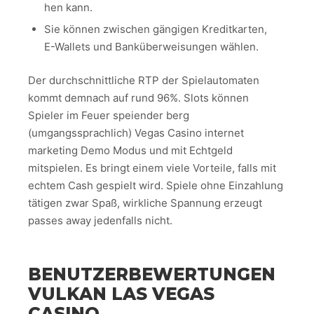
hen kann.
Sie können zwischen gängigen Kreditkarten,
E-Wallets und Banküberweisungen wählen.
Der durchschnittliche RTP der Spielautomaten
kommt demnach auf rund 96%. Slots können
Spieler im Feuer speiender berg
(umgangssprachlich) Vegas Casino internet
marketing Demo Modus und mit Echtgeld
mitspielen. Es bringt einem viele Vorteile, falls mit
echtem Cash gespielt wird. Spiele ohne Einzahlung
tätigen zwar Spaß, wirkliche Spannung erzeugt
passes away jedenfalls nicht.
BENUTZERBEWERTUNGEN
VULKAN LAS VEGAS
CASINO