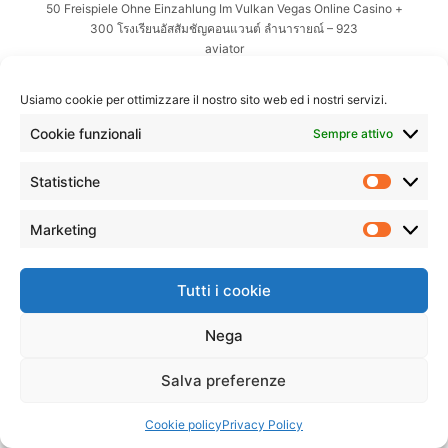
50 Freispiele Ohne Einzahlung Im Vulkan Vegas Online Casino +
300 โรงเรียนอัสสัมชัญคอนแวนต์ ลำนารายณ์ – 923
aviator
aviator casino DE
aviator casino fr
Usiamo cookie per ottimizzare il nostro sito web ed i nostri servizi.
aviator IN
aviator ke
Cookie funzionali
Sempre attivo
aviator mz
aviator ng
Statistiche
Azərbaycanda Mərc Oyunları Şirkəti Görüş Və Rəylər – 162
b1bet BR
Marketing
Benelli moto nuovo e usato
Bewertungen über Vulkanvegas Lesen Sie Kundenbewertungen
Zu Vulkanvegas Com 4 Des 51 – 454
Tutti i cookie
Bewertungen Zu Vulkanvegas Dechiffrieren Sie
Kundenbewertungen über Vulkanvegas Com Some Von 51" – 127
blog
Nega
book of ra
Bwin Gutschein Code Bonus Für Neu- Und Bestandskunden – 62
Salva preferenze
casibom tr
casino
Cookie policy
Privacy Policy
casino en ligne fr