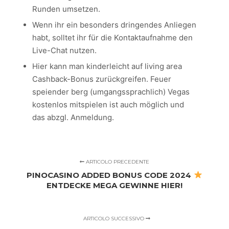
Runden umsetzen.
Wenn ihr ein besonders dringendes Anliegen
habt, solltet ihr für die Kontaktaufnahme den
Live-Chat nutzen.
Hier kann man kinderleicht auf living area
Cashback-Bonus zurückgreifen. Feuer
speiender berg (umgangssprachlich) Vegas
kostenlos mitspielen ist auch möglich und
das abzgl. Anmeldung.
ARTICOLO PRECEDENTE
PINOCASINO ADDED BONUS CODE 2024
ENTDECKE MEGA GEWINNE HIER!
ARTICOLO SUCCESSIVO