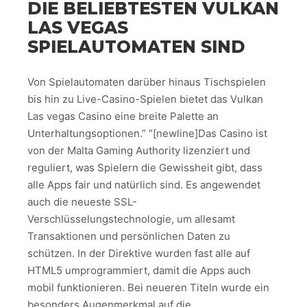
DIE BELIEBTESTEN VULKAN
LAS VEGAS
SPIELAUTOMATEN SIND
Von Spielautomaten darüber hinaus Tischspielen
bis hin zu Live-Casino-Spielen bietet das Vulkan
Las vegas Casino eine breite Palette an
Unterhaltungsoptionen.” “[newline]Das Casino ist
von der Malta Gaming Authority lizenziert und
reguliert, was Spielern die Gewissheit gibt, dass
alle Apps fair und natürlich sind. Es angewendet
auch die neueste SSL-
Verschlüsselungstechnologie, um allesamt
Transaktionen und persönlichen Daten zu
schützen. In der Direktive wurden fast alle auf
HTML5 umprogrammiert, damit die Apps auch
mobil funktionieren. Bei neueren Titeln wurde ein
besonders Augenmerkmal auf die