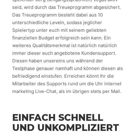
seid, wird durch das Treueprogramm abgesichert.
Das Treueprogramm besteht dabei aus 10
unterschiedliche Leveln, sodass jeglicher
Spielertyp unter euch mit seinem geliebten
finanziellen Budget erfolgreich sein kann. Ein
weiteres Qualitätsmerkmal ist natürlich natürlich
immer dieser euch angebotene Kundensupport.
Diesen haben unsereins uns während der
Testphase genauer namhaft und können diesen als
befriedigend einstufen. Erreichen könnt Ihr die
Mitarbeiter des Supports rund um die Uhr internet
marketing Live-Chat, als im übrigen stets per Mail.
EINFACH SCHNELL
UND UNKOMPLIZIERT