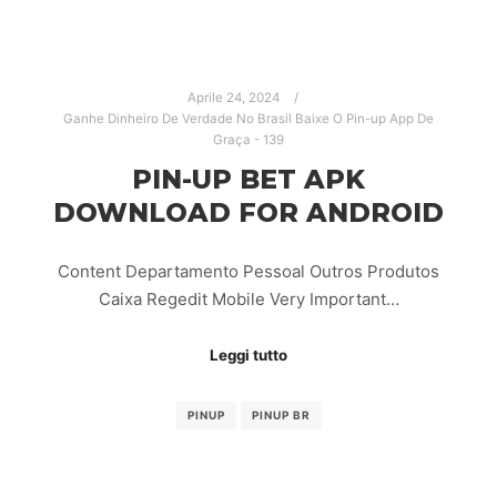
Aprile 24, 2024
Ganhe Dinheiro De Verdade No Brasil Baixe O Pin-up App De
Graça - 139
PIN-UP BET APK
DOWNLOAD FOR ANDROID
Content Departamento Pessoal Outros Produtos
Caixa Regedit Mobile Very Important…
Leggi tutto
PINUP
PINUP BR