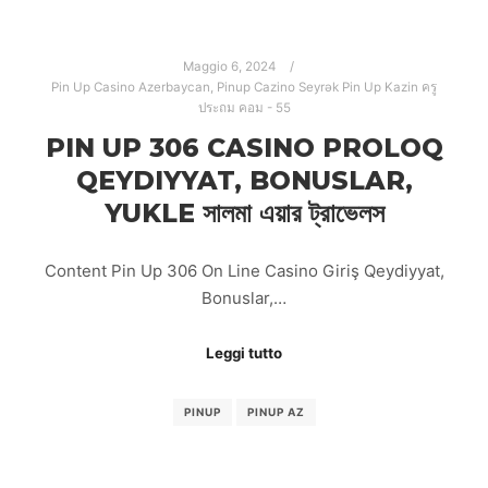
Maggio 6, 2024
Pin Up Casino Azerbaycan, Pinup Cazino Seyrək Pin Up Kazin ครู
ประถม คอม - 55
PIN UP 306 CASINO PROLOQ
QEYDIYYAT, BONUSLAR,
YUKLE সালমা এয়ার ট্রাভেলস
Content Pin Up 306 On Line Casino Giriş Qeydiyyat,
Bonuslar,…
Leggi tutto
PINUP
PINUP AZ