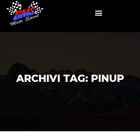
ARCHIVI TAG:
PINUP