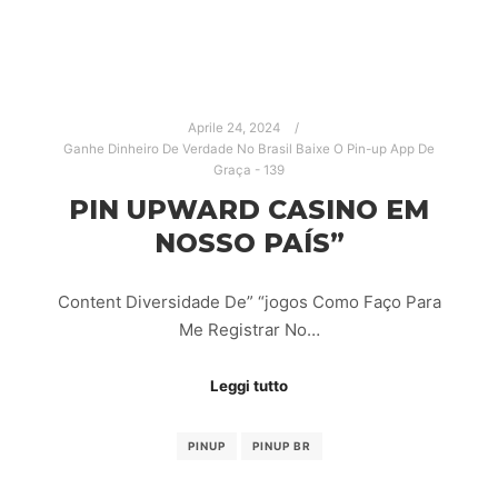
Aprile 24, 2024
Ganhe Dinheiro De Verdade No Brasil Baixe O Pin-up App De
Graça - 139
PIN UPWARD CASINO EM
NOSSO PAÍS”
Content Diversidade De” “jogos Como Faço Para
Me Registrar No…
Leggi tutto
PINUP
PINUP BR