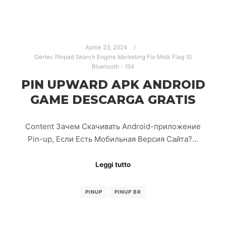
Aprile 23, 2024
Gertec Pinpad Search Engine Marketing Fio Mobi Flag 10
Bluetooth - 194
PIN UPWARD APK ANDROID
GAME DESCARGA GRATIS
Content Зачем Скачивать Android-приложение
Pin-up, Если Есть Мобильная Версия Сайта?…
Leggi tutto
PINUP
PINUP BR