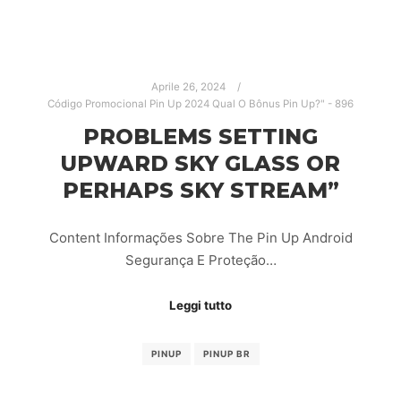
Aprile 26, 2024
Código Promocional Pin Up 2024 Qual O Bônus Pin Up?" - 896
PROBLEMS SETTING
UPWARD SKY GLASS OR
PERHAPS SKY STREAM”
Content Informações Sobre The Pin Up Android
Segurança E Proteção…
Leggi tutto
PINUP
PINUP BR