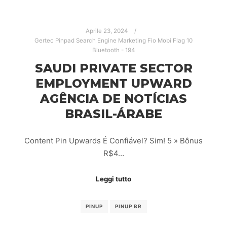
Aprile 23, 2024
Gertec Pinpad Search Engine Marketing Fio Mobi Flag 10
Bluetooth - 194
SAUDI PRIVATE SECTOR
EMPLOYMENT UPWARD
AGÊNCIA DE NOTÍCIAS
BRASIL-ÁRABE
Content Pin Upwards É Confiável? Sim! 5 » Bônus
R$4…
Leggi tutto
PINUP
PINUP BR