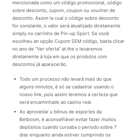
mencionada como um código promocional, código
sobre desconto, cupom, coupon ou voucher de
desconto. Assim la cual o código sobre desconto
for constante, o valor será atualizado diretamente
simply no carrinho de Pin-up Sport. Se você
escolheu an opção Cupom SEM código, basta clicar
no ano de “Ver oferta” at the o levaremos
diretamente à loja em que os produtos com
descontos já aparecerão.
Todo um processo não levará mais do que
alguns minutos, é só se cadastrar usando o
nosso link, pois assim teremos a certeza que
será encaminhado ao casino real.
Ao aproveitar u bônus de esportes da
Betboom, é aconselhável evitar fazer muitos
depósitos cuando cursaba o período sobre 7
dias enquanto ainda estiver cumprindo os