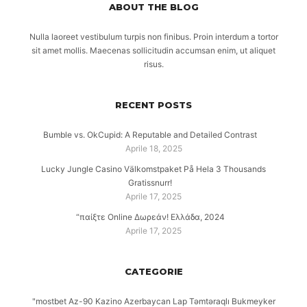
ABOUT THE BLOG
Nulla laoreet vestibulum turpis non finibus. Proin interdum a tortor
sit amet mollis. Maecenas sollicitudin accumsan enim, ut aliquet
risus.
RECENT POSTS
Bumble vs. OkCupid: A Reputable and Detailed Contrast
Aprile 18, 2025
Lucky Jungle Casino Välkomstpaket På Hela 3 Thousands
Gratissnurr!
Aprile 17, 2025
“παίξτε Online Δωρεάν! Ελλάδα, 2024
Aprile 17, 2025
CATEGORIE
"mostbet Az-90 Kazino Azerbaycan Lap Təmtəraqlı Bukmeyker