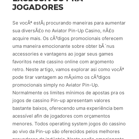
JOGADORES
Se vocÃª estÃ¡ procurando maneiras para aumentar
sua diversÃ£o no Aviator Pin-Up Casino, nÃ£o
acquire mais. Os cÃ³digos promocionais oferecem
uma maneira emocionante sobre obter bÃ´nus
accessories e vantagens ao jogar seus games
favoritos neste cassino online com argomento
retro. Neste artigo, vamos explorar asi como vocÃª
pode tirar vantagem ao mÃ¡ximo os cÃ³digos
promocionais simply no Aviator Pin-Up.
Normalmente os limites mínimos de apostas pra os
jogos de cassino Pin-up apresentam valores
bastante baixos, oferecendo uma experiência bem
acessível afin de jogadores com orçamentos
menores. Todos operating system jogos do cassino
ao vivo da Pin-up são oferecidos pelos melhores