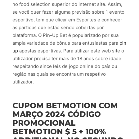
no food selection superior do internet site. Assim,
se você quer fazer alguma previsão sobre 1 evento
esportivo, tem que clicar em Esportes e conhecer
as partidas que estão sendo cobertas por
plataforma. O Pin-Up Bet é popularizado por sua
ampla variedade de bônus para entusiastas para
pin
up
apostas esportivas. Para utilizar este web site o
utilizador precisa ter mais de 18 anos sobre idade
respeitando since leis de jogo online do país ou
região nas quais se encontra um respetivo
utilizador.
CUPOM BETMOTION COM
MARÇO 2024 CÓDIGO
PROMOCIONAL
BETMOTION $ 5 + 100%