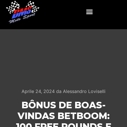
Aprile 24, 2024
da
Alessandro Loviselli
BÔNUS DE BOAS-
VINDAS BETBOOM:
100 FREE ROUNDS E