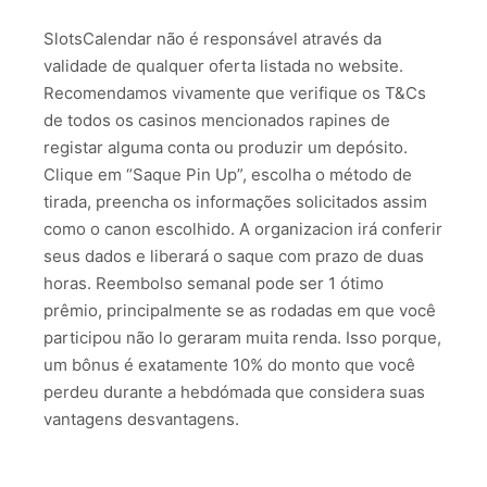
SlotsCalendar não é responsável através da
validade de qualquer oferta listada no website.
Recomendamos vivamente que verifique os T&Cs
de todos os casinos mencionados rapines de
registar alguma conta ou produzir um depósito.
Clique em “Saque Pin Up”, escolha o método de
tirada, preencha os informações solicitados assim
como o canon escolhido. A organizacion irá conferir
seus dados e liberará o saque com prazo de duas
horas. Reembolso semanal pode ser 1 ótimo
prêmio, principalmente se as rodadas em que você
participou não lo geraram muita renda. Isso porque,
um bônus é exatamente 10% do monto que você
perdeu durante a hebdómada que considera suas
vantagens desvantagens.