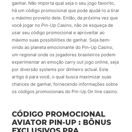
ganhar. Não importa qual seja o seu jogo favorito,
há um código promocional que pode ajudá-lo a tirar
u máximo proveito dele. Então, da próxima vez que
você jogar no Pin-Up Casino, não ze esqueça de
usar seu código promocional e aproveitar ao
máximo suas possibilities de ganhar. Seja bem-
vindo ao planeta emocionante do Pin-Up Casino,
um regional onde os jogadores brasileiros podem
experimentar an emoção carry out jogo online, seja
por diversão systems por dinheiro actual. Este
artigo é para você, o qual busca maximizar suas
chances de ganhar, fornecendo informações sobre
os códigos promocionais do Pin-Up On line casino.
CÓDIGO PROMOCIONAL
AVIATOR PIN-UP : BÔNUS
EXCLUSIVOS PRA