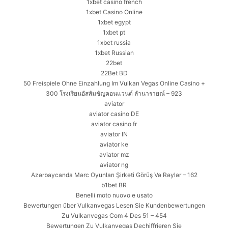
1xbet casino french
1xbet Casino Online
1xbet egypt
1xbet pt
1xbet russia
1xbet Russian
22bet
22Bet BD
50 Freispiele Ohne Einzahlung Im Vulkan Vegas Online Casino +
300 โรงเรียนอัสสัมชัญคอนแวนต์ ลำนารายณ์ – 923
aviator
aviator casino DE
aviator casino fr
aviator IN
aviator ke
aviator mz
aviator ng
Azərbaycanda Mərc Oyunları Şirkəti Görüş Və Rəylər – 162
b1bet BR
Benelli moto nuovo e usato
Bewertungen über Vulkanvegas Lesen Sie Kundenbewertungen
Zu Vulkanvegas Com 4 Des 51 – 454
Bewertungen Zu Vulkanvegas Dechiffrieren Sie