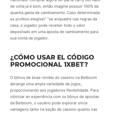
de volta já é bom, então imagine possuir 100% da
quantia gasta de cambiamento. Caso determinada
ex profeso elegível” “ze enquadre nas regras da
casa, o jogador pode receber todo o valor
depositado em uma aposta de cambiamento para
sua conta de jogador.
¿CÓMO USAR EL CÓDIGO
PROMOCIONAL 1XBET?
O bônus de boas-vindas do cassino na Betboom
abrange uma ampla variedade de jogos,
proporcionando aos jogadores flexibilidade. Para
otimizar an experiência com os bônus de apostas
da Betboom, o usuário pode explorar since
vantagens tanto na seção de cassino quanto nas