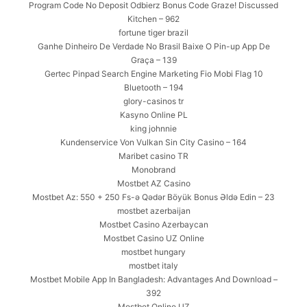
Program Code No Deposit Odbierz Bonus Code Graze! Discussed
Kitchen – 962
fortune tiger brazil
Ganhe Dinheiro De Verdade No Brasil Baixe O Pin-up App De
Graça – 139
Gertec Pinpad Search Engine Marketing Fio Mobi Flag 10
Bluetooth – 194
glory-casinos tr
Kasyno Online PL
king johnnie
Kundenservice Von Vulkan Sin City Casino – 164
Maribet casino TR
Monobrand
Mostbet AZ Casino
Mostbet Az: 550 + 250 Fs-ə Qədər Böyük Bonus Əldə Edin – 23
mostbet azerbaijan
Mostbet Casino Azerbaycan
Mostbet Casino UZ Online
mostbet hungary
mostbet italy
Mostbet Mobile App In Bangladesh: Advantages And Download –
392
Mostbet Online UZ