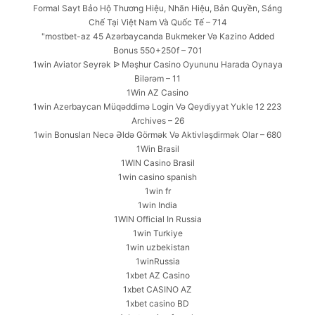
Formal Sayt Bảo Hộ Thương Hiệu, Nhãn Hiệu, Bản Quyền, Sáng
Chế Tại Việt Nam Và Quốc Tế – 714
"mostbet-az 45 Azərbaycanda Bukmeker Və Kazino Added
Bonus 550+250f – 701
1win Aviator Seyrək ᐉ Məşhur Casino Oyununu Harada Oynaya
Bilərəm – 11
1Win AZ Casino
1win Azerbaycan Müqəddimə Login Və Qeydiyyat Yukle 12 223
Archives – 26
1win Bonusları Necə Əldə Görmək Və Aktivləşdirmək Olar – 680
1Win Brasil
1WIN Casino Brasil
1win casino spanish
1win fr
1win India
1WIN Official In Russia
1win Turkiye
1win uzbekistan
1winRussia
1xbet AZ Casino
1xbet CASINO AZ
1xbet casino BD