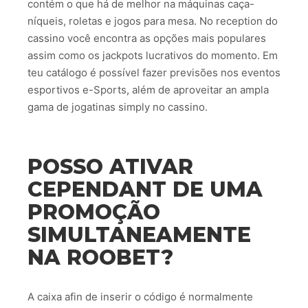
contém o que há de melhor na máquinas caça-
níqueis, roletas e jogos para mesa. No reception do
cassino você encontra as opções mais populares
assim como os jackpots lucrativos do momento. Em
teu catálogo é possível fazer previsões nos eventos
esportivos e-Sports, além de aproveitar an ampla
gama de jogatinas simply no cassino.
POSSO ATIVAR
CEPENDANT DE UMA
PROMOÇÃO
SIMULTANEAMENTE
NA ROOBET?
A caixa afin de inserir o código é normalmente