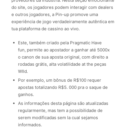
provedores da indústria. Nesta seção emocionante
do site, os jogadores podem interagir com dealers
e outros jogadores, a Pin-up promove uma
experiência de jogo verdadeiramente autêntica em
tua plataforma de cassino ao vivo.
Este, também criado pela Pragmatic Have
fun, permite ao apostador a ganhar até 5000x
o canon de sua aposta original, com direito a
rodadas grátis, alta volatilidade at the peças
WIld.
Por exemplo, um bônus de R$100 requer
apostas totalizando R$5. 000 pra o saque de
ganhos.
As informações desta página são atualizadas
regularmente, mas tem a possibilidade de
serem modificadas sem la cual sejamos
informados.