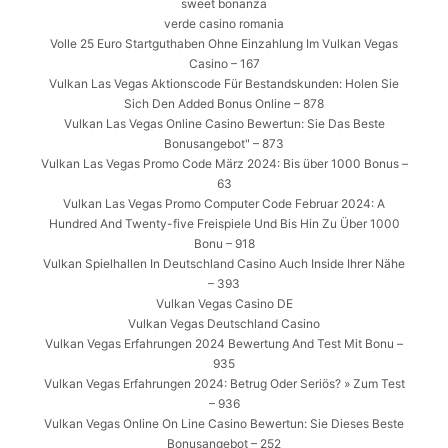
sweet bonanza
verde casino romania
Volle 25 Euro Startguthaben Ohne Einzahlung Im Vulkan Vegas
Casino – 167
Vulkan Las Vegas Aktionscode Für Bestandskunden: Holen Sie
Sich Den Added Bonus Online – 878
Vulkan Las Vegas Online Casino Bewertun: Sie Das Beste
Bonusangebot" – 873
Vulkan Las Vegas Promo Code März 2024: Bis über 1000 Bonus –
63
Vulkan Las Vegas Promo Computer Code Februar 2024: A
Hundred And Twenty-five Freispiele Und Bis Hin Zu Über 1000
Bonu – 918
Vulkan Spielhallen In Deutschland Casino Auch Inside Ihrer Nähe
– 393
Vulkan Vegas Casino DE
Vulkan Vegas Deutschland Casino
Vulkan Vegas Erfahrungen 2024 Bewertung And Test Mit Bonu –
935
Vulkan Vegas Erfahrungen 2024: Betrug Oder Seriös? » Zum Test
– 936
Vulkan Vegas Online On Line Casino Bewertun: Sie Dieses Beste
Bonusangebot – 252