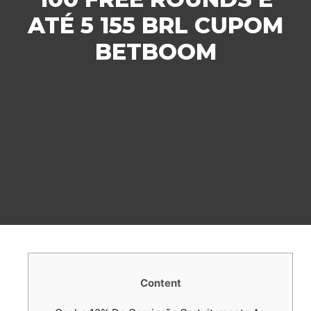
ATÉ 5 155 BRL CUPOM
BETBOOM
Content