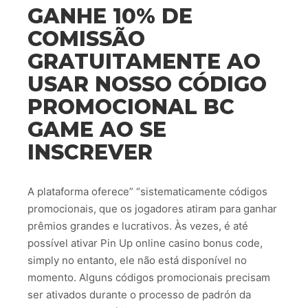
GANHE 10% DE
COMISSÃO
GRATUITAMENTE AO
USAR NOSSO CÓDIGO
PROMOCIONAL BC
GAME AO SE
INSCREVER
A plataforma oferece” “sistematicamente códigos
promocionais, que os jogadores atiram para ganhar
prêmios grandes e lucrativos. Às vezes, é até
possível ativar Pin Up online casino bonus code,
simply no entanto, ele não está disponível no
momento. Alguns códigos promocionais precisam
ser ativados durante o processo de padrón da