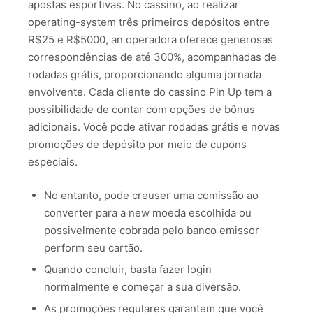
apostas esportivas. No cassino, ao realizar
operating-system três primeiros depósitos entre
R$25 e R$5000, an operadora oferece generosas
correspondências de até 300%, acompanhadas de
rodadas grátis, proporcionando alguma jornada
envolvente. Cada cliente do cassino Pin Up tem a
possibilidade de contar com opções de bônus
adicionais. Você pode ativar rodadas grátis e novas
promoções de depósito por meio de cupons
especiais.
No entanto, pode creuser uma comissão ao
converter para a new moeda escolhida ou
possivelmente cobrada pelo banco emissor
perform seu cartão.
Quando concluir, basta fazer login
normalmente e começar a sua diversão.
As promoções regulares garantem que você