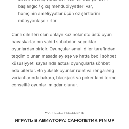
başlanğıc / çıxış məhdudiyyətləri var,
həmçinin əməliyyatlar üçün öz şərtlərini
müəyyənləşdirirlər.
Canlı dilerləri olan onlayn kazinolar stolüstü oyun
həvəskarlarının vahid səbəbdən seçdikləri
oyunlardan biridir. Oyunçular əməli diler tərəfindən
təqdim olunan masada əyləşə və hətta bədii söhbət
xüsusiyyəti sayəsində actual oyunçularla söhbət
edə bilərlər. Ən yüksək oyunlar rulet və rəngarəng
variantlarında bakara, blackjack və poker kimi terme
conseillé oyunları miqdar olunur.
ARTICOLO PRECEDENTE
ИГРАТЬ В АВИАТОРА: САМОЛЕТИК PIN UP