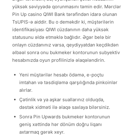
yüksək səviyyədə qorunmasını təmin edir. Mərclər
Pin Up casino QIWI Bank tərəfindən idarə olunan
TsUPIS-ə aiddir. Bu o deməkdir ki, müştərilərin
identifikasiyası QIWI cüzdanının daha yüksək
statusunu əldə etməklə bağlıdır. Əgər belə bir
onlayn cüzdanınız varsa, qeydiyyatdan keçdikdən
əlbəəl sonra onu bukmeker kontorunun subyektiv
hesabınızda oyun profilinizlə əlaqələndirin.
Yeni müştərilər hesabı ödəmə, e-poçtu
imtahan və təsdiqləmə qarşılığında pinkoinlər
alırlar.
Çətinlik və ya aşkar suallarınız olduqda,
dəstək xidməti ilə əlaqə saxlaya bilərsiniz.
Sonra Pin Upwards bukmeker kontorunun
geniş xəttində hər dönüm doğru liqanı
axtarmaq gərək xeyr.