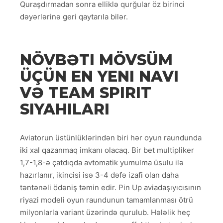
Quraşdırmadan sonra elliklə qurğular öz birinci
dəyərlərinə geri qaytarıla bilər.
NÖVBƏTI MÖVSÜM
ÜÇÜN EN YENI NAVI
VƏ TEAM SPIRIT
SIYAHILARI
Aviatorun üstünlüklərindən biri hər oyun raundunda
iki xal qazanmaq imkanı olacaq. Bir bet multipliker
1,7-1,8-ə çatdıqda avtomatik yumulma üsulu ilə
hazırlanır, ikincisi isə 3-4 dəfə izafi olan daha
təntənəli ödəniş təmin edir. Pin Up aviadaşıyıcısının
riyazi modeli oyun raundunun tamamlanması ötrü
milyonlarla variant üzərində qurulub. Hələlik heç