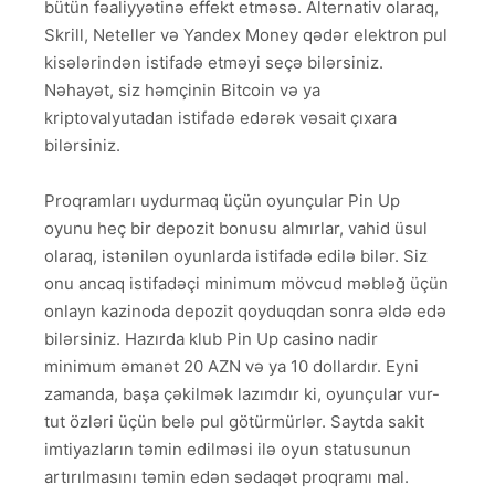
bütün fəaliyyətinə effekt etməsə. Alternativ olaraq,
Skrill, Neteller və Yandex Money qədər elektron pul
kisələrindən istifadə etməyi seçə bilərsiniz.
Nəhayət, siz həmçinin Bitcoin və ya
kriptovalyutadan istifadə edərək vəsait çıxara
bilərsiniz.
Proqramları uydurmaq üçün oyunçular Pin Up
oyunu heç bir depozit bonusu almırlar, vahid üsul
olaraq, istənilən oyunlarda istifadə edilə bilər. Siz
onu ancaq istifadəçi minimum mövcud məbləğ üçün
onlayn kazinoda depozit qoyduqdan sonra əldə edə
bilərsiniz. Hazırda klub Pin Up casino nadir
minimum əmanət 20 AZN və ya 10 dollardır. Eyni
zamanda, başa çəkilmək lazımdır ki, oyunçular vur-
tut özləri üçün belə pul götürmürlər. Saytda sakit
imtiyazların təmin edilməsi ilə oyun statusunun
artırılmasını təmin edən sədaqət proqramı mal.