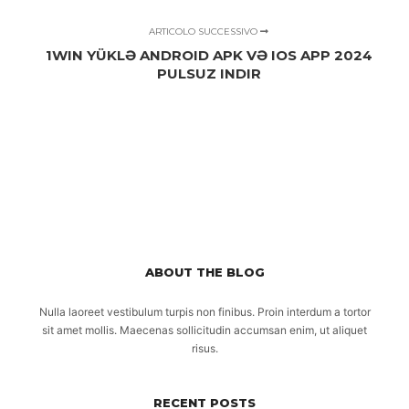
ARTICOLO SUCCESSIVO
1WIN YÜKLƏ ANDROID APK VƏ IOS APP 2024
PULSUZ INDIR
ABOUT THE BLOG
Nulla laoreet vestibulum turpis non finibus. Proin interdum a tortor
sit amet mollis. Maecenas sollicitudin accumsan enim, ut aliquet
risus.
RECENT POSTS