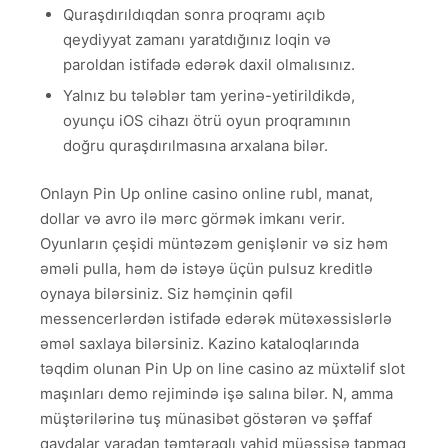
Quraşdırıldıqdan sonra proqramı açıb
qeydiyyat zamanı yaratdığınız loqin və
paroldan istifadə edərək daxil olmalısınız.
Yalnız bu tələblər tam yerinə-yetirildikdə,
oyunçu iOS cihazı ötrü oyun proqramının
doğru quraşdırılmasına arxalana bilər.
Onlayn Pin Up online casino online rubl, manat,
dollar və avro ilə mərc görmək imkanı verir.
Oyunların çeşidi müntəzəm genişlənir və siz həm
əməli pulla, həm də istəyə üçün pulsuz kreditlə
oynaya bilərsiniz. Siz həmçinin qəfil
messencerlərdən istifadə edərək mütəxəssislərlə
əməl saxlaya bilərsiniz. Kazino kataloqlarında
təqdim olunan Pin Up on line casino az müxtəlif slot
maşınları demo rejimində işə salına bilər. N, amma
müştərilərinə tuş münasibət göstərən və şəffaf
qaydalar yaradan təmtəraqlı vahid müəssisə tapmaq