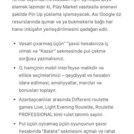
eləmək lazımdır ki, Play Market vasitəsilə ənənəvi
şəkildə Pin Up yükləmə işləməyəcək. Axı Google öz
resurslarında qumar və ya bukmekerlə bağlı hər
hansı inkişafın yerləşdirilməsini qadağan edir.
Vəsait çıxarmaq üçün” “şəxsi hesabınıza iç
olmalı və “Kassir” sekmesinde pul çəkmə
sorğusu yazmalısınız.
O, həmçinin mobil interfeysə malikdir və
elliklə seçimlərimizi – qeydiyyat və hesabın
idarə edilməsi, əməliyyatlar, mərclər və
bonusları toplayır.
Azərbaycanlılar arasında Different roulette
games Live, Light Evening Roulette, Roulette
PROFESSIONAL kimi rulet tanımlı sayılır.
Pul üçün oynamaq üçün oyunçunun şəxsi
hesabında “Balans” sekmesini açmalı və rahat