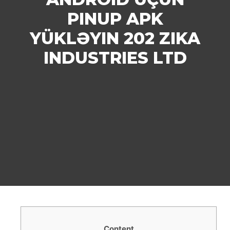
PINUP APK
YÜKLƏYIN 202 ZIKA
INDUSTRIES LTD
Content