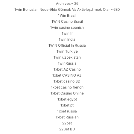
Archives – 26
1win Bonusları Necə Əldə Görmək Və Aktivləşdirmək Olar – 680
1Win Brasil
1WIN Casino Brasil
1win casino spanish
1win fr
1win India
1WIN Official In Russia
1win Turkiye
1win uzbekistan
1winRussia
1xbet AZ Casino
1xbet CASINO AZ
1xbet casino BD
1xbet casino french
1xbet Casino Online
1xbet egypt
1xbet pt
1xbet russia
1xbet Russian
22bet
22Bet BD