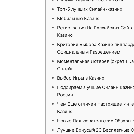
Топ-5 лучших Онлайн-казино
Мобильные Казино
Регистрация На Российских Сайта
Казино
Критерии Выбора Казино пиппард
Официальным Разрешением
Моментальная Лотерея (скретч Ка
Онлайн
Выбор Игры в Казино
Подбираем Лучшие Онлайн Казин
России
Чем Ещё отличии Настоящие Инт
Казино
Новые Пользовательские Обзоры 
Лучшие Бонусы%2C Бесплатные 