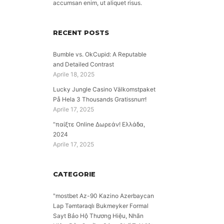
accumsan enim, ut aliquet risus.
RECENT POSTS
Bumble vs. OkCupid: A Reputable
and Detailed Contrast
Aprile 18, 2025
Lucky Jungle Casino Välkomstpaket
På Hela 3 Thousands Gratissnurr!
Aprile 17, 2025
“παίξτε Online Δωρεάν! Ελλάδα,
2024
Aprile 17, 2025
CATEGORIE
"mostbet Az-90 Kazino Azerbaycan
Lap Təmtəraqlı Bukmeyker Formal
Sayt Bảo Hộ Thương Hiệu, Nhãn