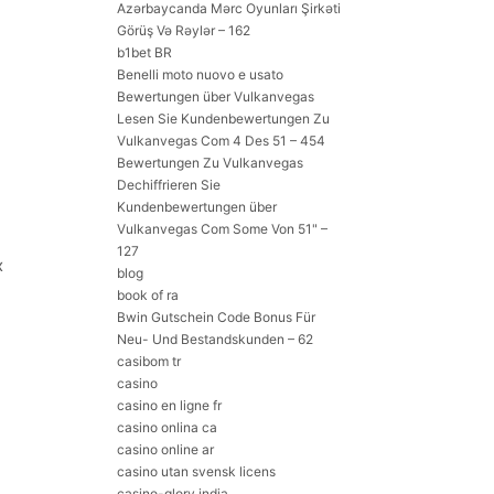
Azərbaycanda Mərc Oyunları Şirkəti
Görüş Və Rəylər – 162
b1bet BR
Benelli moto nuovo e usato
Bewertungen über Vulkanvegas
Lesen Sie Kundenbewertungen Zu
Vulkanvegas Com 4 Des 51 – 454
Bewertungen Zu Vulkanvegas
Dechiffrieren Sie
Kundenbewertungen über
Vulkanvegas Com Some Von 51" –
127
х
blog
book of ra
Bwin Gutschein Code Bonus Für
Neu- Und Bestandskunden – 62
casibom tr
casino
casino en ligne fr
casino onlina ca
casino online ar
casino utan svensk licens
casino-glory india