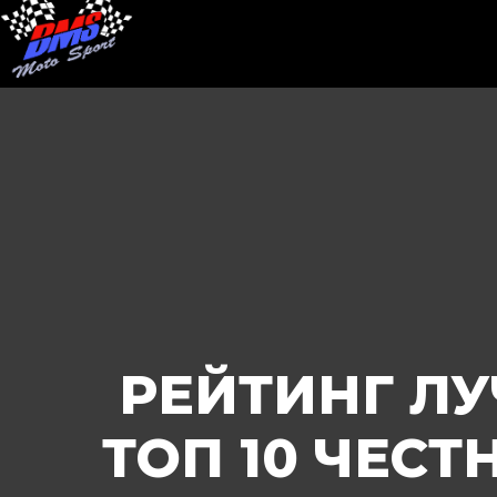
РЕЙТИНГ Л
ТОП 10 ЧЕС