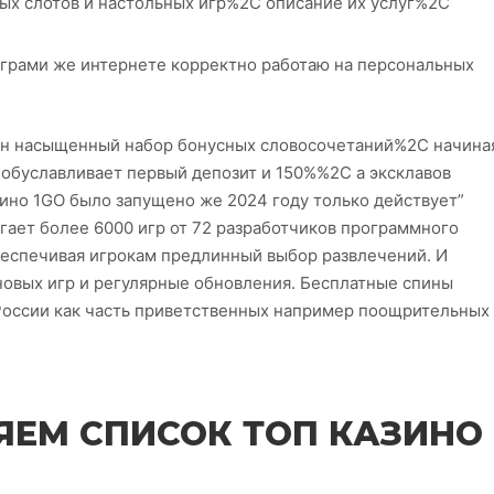
ых слотов и настольных игр%2C описание их услуг%2C
играми же интернете корректно работаю на персональных
ен насыщенный набор бонусных словосочетаний%2C начина
обуславливает первый депозит и 150%%2C а эксклавов
ино 1GO было запущено же 2024 году только действует”
гает более 6000 игр от 72 разработчиков программного
еспечивая игрокам предлинный выбор развлечений. И
новых игр и регулярные обновления. Бесплатные спины
 России как часть приветственных например поощрительных
ЯЕМ СПИСОК ТОП КАЗИНО