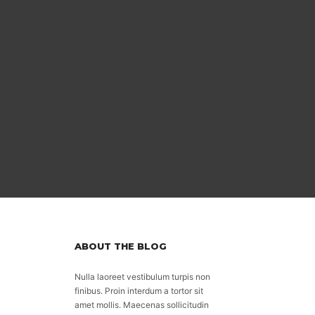
ABOUT THE BLOG
Nulla laoreet vestibulum turpis non
finibus. Proin interdum a tortor sit
amet mollis. Maecenas sollicitudin