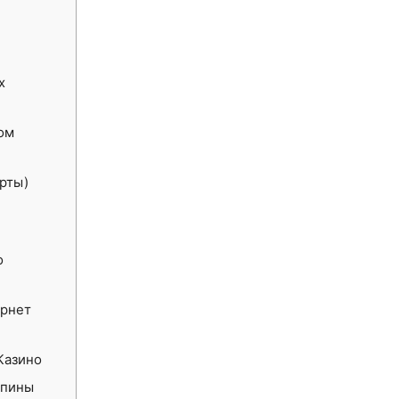
х
ом
рты)
о
ернет
Казино
Спины