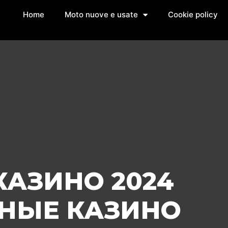
Home
Moto nuove e usate
Cookie policy
АЗИНО 2024
ЗНЫЕ КАЗИНО