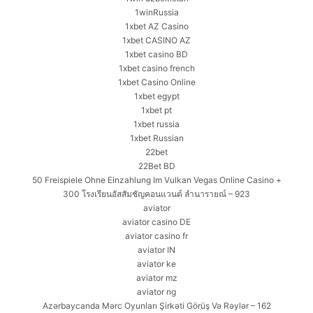
1winRussia
1xbet AZ Casino
1xbet CASINO AZ
1xbet casino BD
1xbet casino french
1xbet Casino Online
1xbet egypt
1xbet pt
1xbet russia
1xbet Russian
22bet
22Bet BD
50 Freispiele Ohne Einzahlung Im Vulkan Vegas Online Casino +
300 โรงเรียนอัสสัมชัญคอนแวนต์ ลำนารายณ์ – 923
aviator
aviator casino DE
aviator casino fr
aviator IN
aviator ke
aviator mz
aviator ng
Azərbaycanda Mərc Oyunları Şirkəti Görüş Və Rəylər – 162