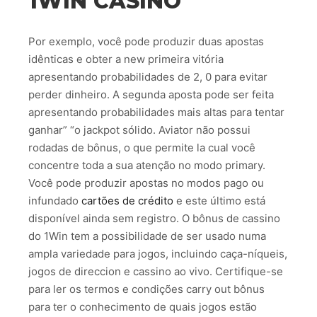
1WIN CASINO
Por exemplo, você pode produzir duas apostas
idênticas e obter a new primeira vitória
apresentando probabilidades de 2, 0 para evitar
perder dinheiro. A segunda aposta pode ser feita
apresentando probabilidades mais altas para tentar
ganhar” “o jackpot sólido. Aviator não possui
rodadas de bônus, o que permite la cual você
concentre toda a sua atenção no modo primary.
Você pode produzir apostas no modos pago ou
infundado
cartões de crédito
e este último está
disponível ainda sem registro. O bônus de cassino
do 1Win tem a possibilidade de ser usado numa
ampla variedade para jogos, incluindo caça-níqueis,
jogos de direccion e cassino ao vivo. Certifique-se
para ler os termos e condições carry out bônus
para ter o conhecimento de quais jogos estão