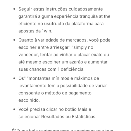
Seguir estas instruções cuidadosamente
garantirá alguma experiência tranquila at the
eficiente no usufructo da plataforma para
apostas da 1win.
Quanto à variedade de mercados, você pode
escolher entre arriesgar” “simply no
vencedor, tentar adivinhar o placar exato ou
até mesmo escolher um azarão e aumentar
suas chances com 1 deficiência.
Os” “montantes mínimos e máximos de
levantamento tem a possibilidade de variar
consoante o método de pagamento
escolhido.
Você precisa clicar no botão Mais e
selecionar Resultados ou Estatísticas.
É” “uma bela vantagem para o apostador que tem