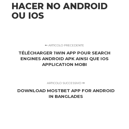
HACER NO ANDROID
OU IOS
ARTICOLO PRECEDENTE
TÉLÉCHARGER 1WIN APP POUR SEARCH
ENGINES ANDROID APK AINSI QUE IOS
APPLICATION MOBI
ARTICOLO SUCCESSIVO
DOWNLOAD MOSTBET APP FOR ANDROID
IN BANGLADES