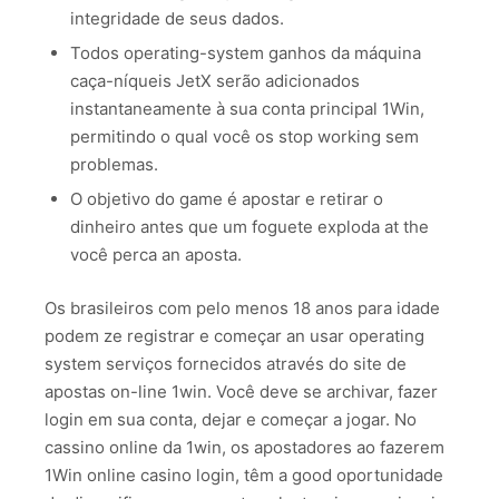
integridade de seus dados.
Todos operating-system ganhos da máquina
caça-níqueis JetX serão adicionados
instantaneamente à sua conta principal 1Win,
permitindo o qual você os stop working sem
problemas.
O objetivo do game é apostar e retirar o
dinheiro antes que um foguete exploda at the
você perca an aposta.
Os brasileiros com pelo menos 18 anos para idade
podem ze registrar e começar an usar operating
system serviços fornecidos através do site de
apostas on-line 1win. Você deve se archivar, fazer
login em sua conta, dejar e começar a jogar. No
cassino online da 1win, os apostadores ao fazerem
1Win online casino login, têm a good oportunidade