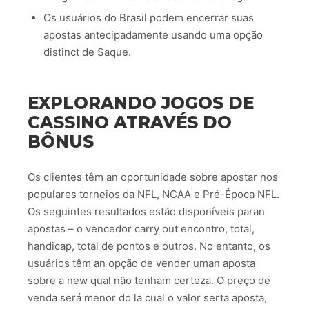
Os usuários do Brasil podem encerrar suas
apostas antecipadamente usando uma opção
distinct de Saque.
EXPLORANDO JOGOS DE
CASSINO ATRAVÉS DO
BÔNUS
Os clientes têm an oportunidade sobre apostar nos
populares torneios da NFL, NCAA e Pré-Época NFL.
Os seguintes resultados estão disponíveis paran
apostas – o vencedor carry out encontro, total,
handicap, total de pontos e outros. No entanto, os
usuários têm an opção de vender uman aposta
sobre a new qual não tenham certeza. O preço de
venda será menor do la cual o valor serta aposta,