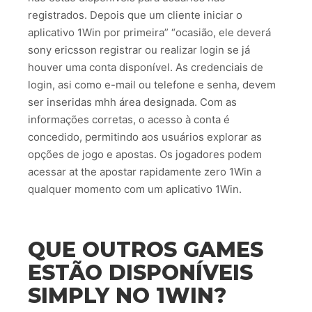
registrados. Depois que um cliente iniciar o
aplicativo 1Win por primeira” “ocasião, ele deverá
sony ericsson registrar ou realizar login se já
houver uma conta disponível. As credenciais de
login, asi como e-mail ou telefone e senha, devem
ser inseridas mhh área designada. Com as
informações corretas, o acesso à conta é
concedido, permitindo aos usuários explorar as
opções de jogo e apostas. Os jogadores podem
acessar at the apostar rapidamente zero 1Win a
qualquer momento com um aplicativo 1Win.
QUE OUTROS GAMES
ESTÃO DISPONÍVEIS
SIMPLY NO 1WIN?