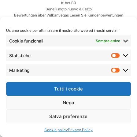
b1bet BR
Benelli moto nuovo e usato
Bewertungen über Vulkanvegas Lesen Sie Kundenbewertungen
Zu Vulkanvegas Com 4 Des 51 – 454
Bewertungen Zu Vulkanvegas Dechiffrieren Sie
Usiamo cookie per ottimizzare il nostro sito web ed i nostri servizi.
Kundenbewertungen über Vulkanvegas Com Some Von 51" – 127
blog
Cookie funzionali
Sempre attivo
book of ra
Bwin Gutschein Code Bonus Für Neu- Und Bestandskunden – 62
Statistiche
casibom tr
casino
Marketing
casino en ligne fr
casino onlina ca
casino online ar
Tutti i cookie
casino utan svensk licens
casino-glory india
Código Promocional Pin Up 2024 Qual O Bônus Pin Up?" – 896
Nega
Como Depositar Via Pix No Betmotion" – 653
crazy time
Salva preferenze
csdino
Eine Umfassende Bewertung Des Begehrten Online-casinos In
Cookie policy
Privacy Policy
Germany – 463