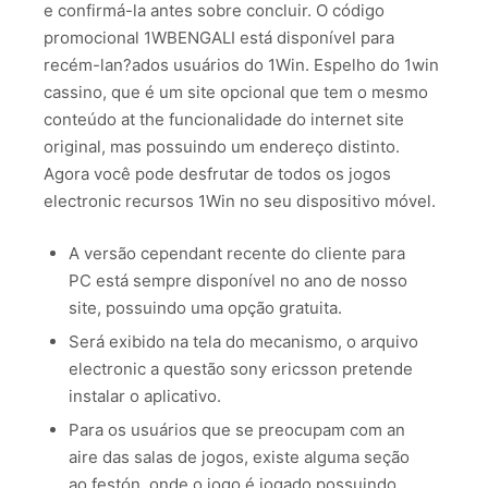
e confirmá-la antes sobre concluir. O código
promocional 1WBENGALI está disponível para
recém-lan?ados usuários do 1Win. Espelho do 1win
cassino, que é um site opcional que tem o mesmo
conteúdo at the funcionalidade do internet site
original, mas possuindo um endereço distinto.
Agora você pode desfrutar de todos os jogos
electronic recursos 1Win no seu dispositivo móvel.
A versão cependant recente do cliente para
PC está sempre disponível no ano de nosso
site, possuindo uma opção gratuita.
Será exibido na tela do mecanismo, o arquivo
electronic a questão sony ericsson pretende
instalar o aplicativo.
Para os usuários que se preocupam com an
aire das salas de jogos, existe alguma seção
ao festón, onde o jogo é jogado possuindo