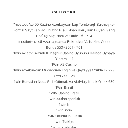
CATEGORIE
"mostbet Az-90 Kazino Azerbaycan Lap Təmtəraqlı Bukmeyker
Formal Sayt Bảo Hộ Thương Hiệu, Nhãn Hiệu, Bản Quyền, Sáng
Chế Tại Việt Nam Và Quốc Tế – 714
"mostbet-az 45 Azərbaycanda Bukmeker Və Kazino Added
Bonus 550+250f – 701
1win Aviator Seyrək ᐉ Məşhur Casino Oyununu Harada Oynaya
Bilərəm – 11
1Win AZ Casino
1win Azerbaycan Müqəddimə Login Və Qeydiyyat Yukle 12 223
Archives – 26
1win Bonusları Necə Əldə Görmək Və Aktivləşdirmək Olar – 680
1Win Brasil
1WIN Casino Brasil
1win casino spanish
1win fr
1win India
1WIN Official In Russia
1win Turkiye
1win uzbekistan