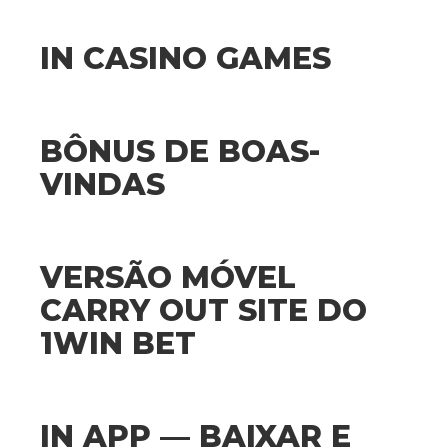
IN CASINO GAMES
BÔNUS DE BOAS-
VINDAS
VERSÃO MÓVEL
CARRY OUT SITE DO
1WIN BET
IN APP — BAIXAR E