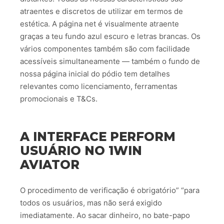
atraentes e discretos de utilizar em termos de
estética. A página net é visualmente atraente
graças a teu fundo azul escuro e letras brancas. Os
vários componentes também são com facilidade
acessíveis simultaneamente — também o fundo de
nossa página inicial do pódio tem detalhes
relevantes como licenciamento, ferramentas
promocionais e T&Cs.
A INTERFACE PERFORM
USUÁRIO NO 1WIN
AVIATOR
O procedimento de verificação é obrigatório” “para
todos os usuários, mas não será exigido
imediatamente. Ao sacar dinheiro, no bate-papo