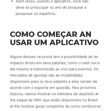
Além disso, usando o aplicativo, você não
deve se preocupar no ano de bloquear e
pesquisar os espelhos.
COMO COMEÇAR AN
USAR UM APLICATIVO
Alguns desses recursos tem a possibilidade de ter
impacto direto em seus palpites, como o cash out e
até mesmo a transmissão ao vivo para eventos. Os
mercados de apostas são as modalidades
disponíveis para os teus palpites e eles variam de
acordo com o esporte em questão. Nos próximos
tópicos, vamos mostrar os métodos de depósito at
the saque da 1Win que estão disponíveis no Brasil
at the mostrar guias completos de como conducirse