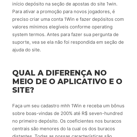
início depósito na seção de apostas do site 1win.
Para ativar a promoção para novos jogadores, é
preciso criar uma conta 1Win e fazer depósitos com
valores mínimos elegíveis conforme operating
system termos. Antes para fazer sua pergunta de
suporte, vea se ela não foi respondida em seção de
ajuda do site.
QUAL A DIFERENÇA NO
MEIO DE O APLICATIVO E O
SITE?
Faça um seu cadastro mhh 1Win e receba um bônus
sobre boas-vindas de 200% até R$ seven-hundred
no primeiro depósito. Os coeficientes nos buracos
centrais são menores do la cual os dos buracos
distantes. Todas as nossas características são