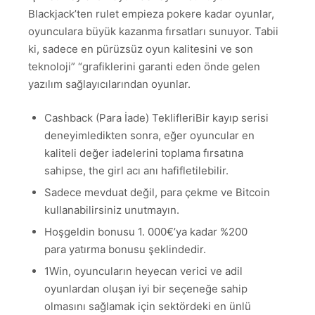
Blackjack’ten rulet empieza pokere kadar oyunlar,
oyunculara büyük kazanma fırsatları sunuyor. Tabii
ki, sadece en pürüzsüz oyun kalitesini ve son
teknoloji” “grafiklerini garanti eden önde gelen
yazılım sağlayıcılarından oyunlar.
Cashback (Para İade) TeklifleriBir kayıp serisi
deneyimledikten sonra, eğer oyuncular en
kaliteli değer iadelerini toplama fırsatına
sahipse, the girl acı anı hafifletilebilir.
Sadece mevduat değil, para çekme ve Bitcoin
kullanabilirsiniz unutmayın.
Hoşgeldin bonusu 1. 000€’ya kadar %200
para yatırma bonusu şeklindedir.
1Win, oyuncuların heyecan verici ve adil
oyunlardan oluşan iyi bir seçeneğe sahip
olmasını sağlamak için sektördeki en ünlü