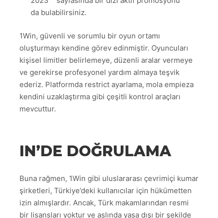
2023″ “sayfasında bir dizi aktif promosyonu
da bulabilirsiniz.
1Win, güvenli ve sorumlu bir oyun ortamı
oluşturmayı kendine görev edinmiştir. Oyuncuları
kişisel limitler belirlemeye, düzenli aralar vermeye
ve gerekirse profesyonel yardım almaya teşvik
ederiz. Platformda restrict ayarlama, mola empieza
kendini uzaklaştırma gibi çeşitli kontrol araçları
mevcuttur.
IN’DE DOĞRULAMA
Buna rağmen, 1Win gibi uluslararası çevrimiçi kumar
şirketleri, Türkiye’deki kullanıcılar için hükümetten
izin almışlardır. Ancak, Türk makamlarından resmi
bir lisansları yoktur ve aslında yasa dışı bir şekilde