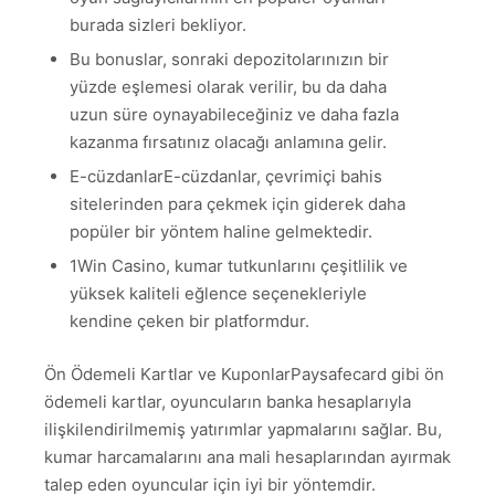
burada sizleri bekliyor.
Bu bonuslar, sonraki depozitolarınızın bir
yüzde eşlemesi olarak verilir, bu da daha
uzun süre oynayabileceğiniz ve daha fazla
kazanma fırsatınız olacağı anlamına gelir.
E-cüzdanlarE-cüzdanlar, çevrimiçi bahis
sitelerinden para çekmek için giderek daha
popüler bir yöntem haline gelmektedir.
1Win Casino, kumar tutkunlarını çeşitlilik ve
yüksek kaliteli eğlence seçenekleriyle
kendine çeken bir platformdur.
Ön Ödemeli Kartlar ve KuponlarPaysafecard gibi ön
ödemeli kartlar, oyuncuların banka hesaplarıyla
ilişkilendirilmemiş yatırımlar yapmalarını sağlar. Bu,
kumar harcamalarını ana mali hesaplarından ayırmak
talep eden oyuncular için iyi bir yöntemdir.