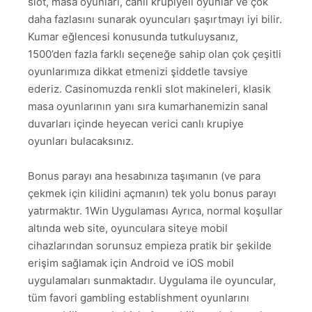
slot, masa oyunları, canlı krupiyeli oyunlar ve çok
daha fazlasını sunarak oyuncuları şaşırtmayı iyi bilir.
Kumar eğlencesi konusunda tutkuluysanız,
1500’den fazla farklı seçeneğe sahip olan çok çeşitli
oyunlarımıza dikkat etmenizi şiddetle tavsiye
ederiz. Casinomuzda renkli slot makineleri, klasik
masa oyunlarının yanı sıra kumarhanemizin sanal
duvarları içinde heyecan verici canlı krupiye
oyunları bulacaksınız.
Bonus parayı ana hesabınıza taşımanın (ve para
çekmek için kilidini açmanın) tek yolu bonus parayı
yatırmaktır. 1Win Uygulaması Ayrıca, normal koşullar
altında web site, oyunculara siteye mobil
cihazlarından sorunsuz empieza pratik bir şekilde
erişim sağlamak için Android ve iOS mobil
uygulamaları sunmaktadır. Uygulama ile oyuncular,
tüm favori gambling establishment oyunlarını