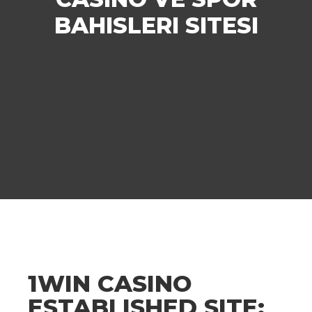
BAHISLERI SITESI
1WIN CASINO
ESTABLISHED SITE: