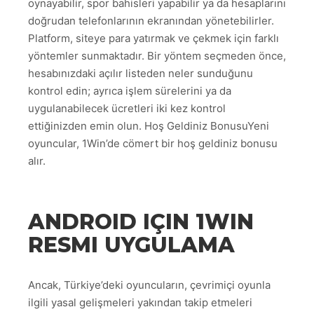
oynayabilir, spor bahisleri yapabilir ya da hesaplarını
doğrudan telefonlarının ekranından yönetebilirler.
Platform, siteye para yatırmak ve çekmek için farklı
yöntemler sunmaktadır. Bir yöntem seçmeden önce,
hesabınızdaki açılır listeden neler sunduğunu
kontrol edin; ayrıca işlem sürelerini ya da
uygulanabilecek ücretleri iki kez kontrol
ettiğinizden emin olun. Hoş Geldiniz BonusuYeni
oyuncular, 1Win’de cömert bir hoş geldiniz bonusu
alır.
ANDROID IÇIN 1WIN
RESMI UYGULAMA
Ancak, Türkiye’deki oyuncuların, çevrimiçi oyunla
ilgili yasal gelişmeleri yakından takip etmeleri