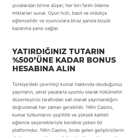
yuvalardan birine düşer, her biri farklı ödeme
miktarları sunar. Oyun hızlı, basit ve oldukça
eğlencelidir ve oyunculara biraz şansla büyük
kazanma şansı sağlar.
YATIRDIĞINIZ TUTARIN
%500’ÜNE KADAR BONUS
HESABINA ALIN
Türkiye’deki çevrimiçi kumar hakkında okuduğunuz
yayınların, yerel yasalarla uyumlu olarak hükümetin
düzenleyicisi tarafından sah olarak yayınlandığını
doğrulamak her zaman gereklidir. 1Win Casino,
kumar tutkunlarını çeşitlilik ve yüksek kaliteli
eğlence seçenekleriyle kendine çeken bir
platformdur. 1Win Casino, önde gelen geliştiricilerin