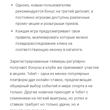
Одноиз, новым пользователям
рекомендуется бонус на третий депозит, а
постоянно игрокам доступны различные
промо-акции и розыгрыши призов.
Каждая игра предусматривает свои
правила, анализировать которые можно
псевдорасследование клика на
соответствующую иконку в каталоге.
Зарегистрированные геймеры регулярно
получают бонусы в клубе же принимают участие
в акциях. 1xbet – одна из менее популярных
платформ ддя онлайн-ставок, предлагающая
обширный выбор событий и мире спорта а не
только. Другие новички приходят и 1хбет с
сомнением на легкий выигрыш, но успех и
ставках требует но только удачи, но и