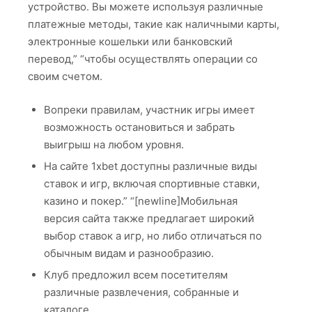
устройство. Вы можете используя различные
платежные методы, такие как наличными карты,
электронные кошельки или банковский
перевод,” “чтобы осуществлять операции со
своим счетом.
Вопреки правилам, участник игры имеет
возможность остановиться и забрать
выигрыш на любом уровня.
На сайте 1xbet доступны различные виды
ставок и игр, включая спортивные ставки,
казино и покер.” “[newline]Мобильная
версия сайта также предлагает широкий
выбор ставок а игр, но либо отличаться по
обычным видам и разнообразию.
Клуб предложил всем посетителям
различные развлечения, собранные и
каталоге.