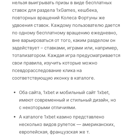
нельзя выигрывать призы в виде бесплатных
ставок для раздела 1xGames, кешбека,
повторных вращений Колеса Фортуны же
удвоения ставок. Каждому пользователю дается
по одному бесплатному вращению ежедневно,
вне варьироваться от того, каким разделом он
задействует – ставками, играми или, например,
тотализатором. Каждая игра предусматривается
свои правила, изучить которые можно
псевдорасследование клика на
соответствующую иконку в каталоге.
Оба сайта, 1xbet и мобильный сайт 1xbet,
имеют современный и стильный дизайн, но
с некоторыми отличиями.
А каталоге 1xbet казино представлено
несколько видов рулеток — американских,
европейская, французская же т.