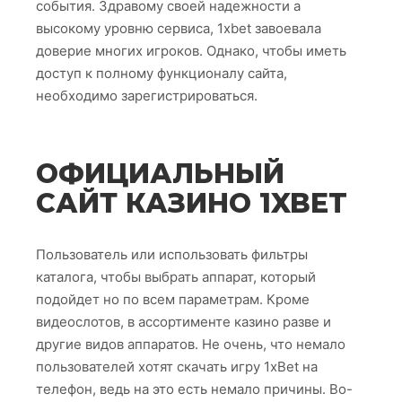
события. Здравому своей надежности а
высокому уровню сервиса, 1xbet завоевала
доверие многих игроков. Однако, чтобы иметь
доступ к полному функционалу сайта,
необходимо зарегистрироваться.
ОФИЦИАЛЬНЫЙ
САЙТ КАЗИНО 1XBET
Пользователь или использовать фильтры
каталога, чтобы выбрать аппарат, который
подойдет но по всем параметрам. Кроме
видеослотов, в ассортименте казино разве и
другие видов аппаратов. Не очень, что немало
пользователей хотят скачать игру 1xBet на
телефон, ведь на это есть немало причины. Во-