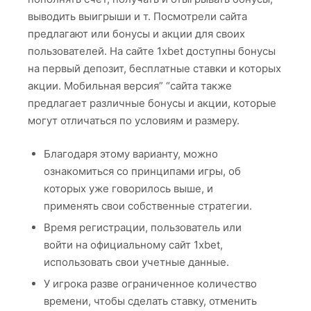
выводить выигрыши и т. Посмотрели сайта
предлагают или бонусы и акции для своих
пользователей. На сайте 1xbet доступны бонусы
на первый депозит, бесплатные ставки и которых
акции. Мобильная версия” “сайта также
предлагает различные бонусы и акции, которые
могут отличаться по условиям и размеру.
Благодаря этому варианту, можно
ознакомиться со принципами игры, об
которых уже говорилось выше, и
применять свои собственные стратегии.
Время регистрации, пользователь или
войти на официальному сайт 1xbet,
использовать свои учетные данные.
У игрока разве ограниченное количество
времени, чтобы сделать ставку, отменить