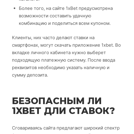
Более того, на сайте 1xBet предусмотрена
возможности составить удачную
комбинацию и поделиться всем купоном.
Клиенты, них часто делают ставки на
смартфонах, могут скачать приложение 1xbet. Во
вкладке личного кабинета нужно выберет
подходящую платежную систему. После ввода
реквизитов необходимо указать наличную и
сумму депозита.
БЕЗОПАСНЫМ ЛИ
1XBET ДЛИ СТАВОК?
Сговариваясь сайта предлагают широкий спектр