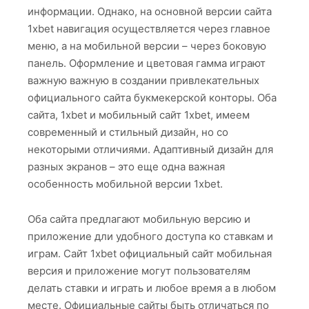
информации. Однако, на основной версии сайта
1xbet навигация осуществляется через главное
меню, а на мобильной версии – через боковую
панель. Оформление и цветовая гамма играют
важную важную в создании привлекательных
официального сайта букмекерской конторы. Оба
сайта, 1xbet и мобильный сайт 1xbet, имеем
современный и стильный дизайн, но со
некоторыми отличиями. Адаптивный дизайн для
разных экранов – это еще одна важная
особенность мобильной версии 1xbet.
Оба сайта предлагают мобильную версию и
приложение дли удобного доступа ко ставкам и
играм. Сайт 1xbet официальный сайт мобильная
версия и приложение могут пользователям
делать ставки и играть и любое время а в любом
месте. Официальные сайты быть отличаться по