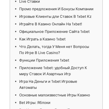
Live Ставки
Промо предложения И Бонусы Компании
Игровые Клиенты дли Ставок В 1xbet Kz
Играйте В Казино Онлайн На 1xbet!
Официальное Приложение Сайта 1xbet
Как Играть а Казино 1xbet
Что Делать, тогда У Меня нет Вопросы
По Игре В Live Casino?
Функции Приложения 1xbet
Приложение 1xbet: удобный Доступ К
миру Ставок И Азартных Игр
Игра На Деньги и 1xbet Игровые
Автоматы
Основные малоизвестные Игры Казино
Bet Игры: Яблоки