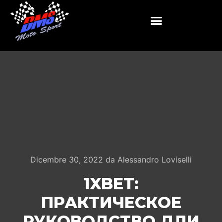
Dicembre 30, 2022
da
Alessandro Loviselli
1XBET:
ПРАКТИЧЕСКОЕ
РУКОВОДСТВО ДЛИ