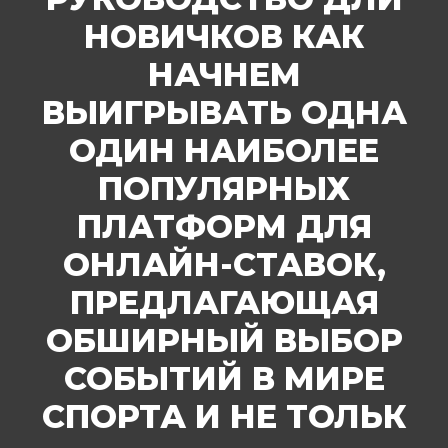
НОВИЧКОВ КАК
НАЧНЕМ
ВЫИГРЫВАТЬ ОДНА
ОДИН НАИБОЛЕЕ
ПОПУЛЯРНЫХ
ПЛАТФОРМ ДЛЯ
ОНЛАЙН-СТАВОК,
ПРЕДЛАГАЮЩАЯ
ОБШИРНЫЙ ВЫБОР
СОБЫТИЙ В МИРЕ
СПОРТА И НЕ ТОЛЬК