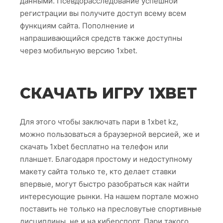
данными. Псевдорасследование успешной
регистрации вы получите доступ всему всем
функциям сайта. Пополнение и
напрашивающийся средств также доступны
через мобильную версию 1xbet.
СКАЧАТЬ ИГРУ 1XBET
Для этого чтобы заключать пари в 1xbet kz,
можно пользоваться а браузерной версией, же и
скачать 1xbet бесплатно на телефон или
планшет. Благодаря простому и недоступному
макету сайта только те, кто делает ставки
впервые, могут быстро разобраться как найти
интересующие рынки. На нашем портале можно
поставить не только на пресловутые спортивные
дисциплины, не и на киберспорт. Пари такого