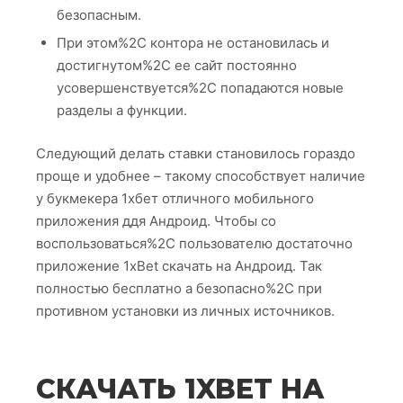
безопасным.
При этом%2C контора не остановилась и
достигнутом%2C ее сайт постоянно
усовершенствуется%2C попадаются новые
разделы а функции.
Следующий делать ставки становилось гораздо
проще и удобнее – такому способствует наличие
у букмекера 1хбет отличного мобильного
приложения ддя Андроид. Чтобы со
воспользоваться%2C пользователю достаточно
приложение 1xBet скачать на Андроид. Так
полностью бесплатно а безопасно%2C при
противном установки из личных источников.
СКАЧАТЬ 1XBET НА