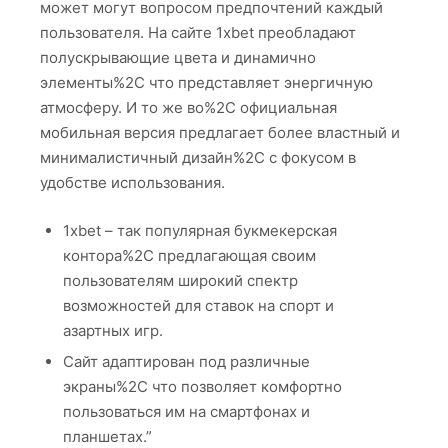
может могут вопросом предпочтений каждый
пользователя. На сайте 1xbet преобладают
полускрывающие цвета и динамично
элементы%2C что представляет энергичную
атмосферу. И то же во%2C официальная
мобильная версия предлагает более властный и
минималистичный дизайн%2C с фокусом в
удобстве использования.
1xbet – так популярная букмекерская
контора%2C предлагающая своим
пользователям широкий спектр
возможностей для ставок на спорт и
азартных игр.
Сайт адаптирован под различные
экраны%2C что позволяет комфортно
пользоваться им на смартфонах и
планшетах.”