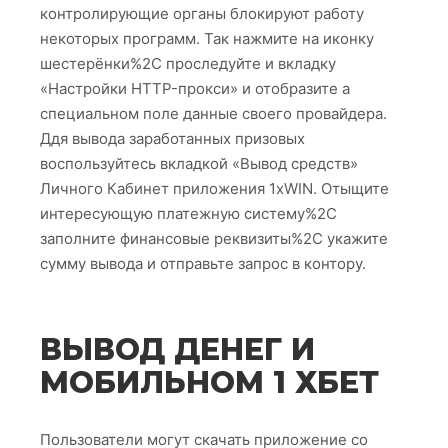
контролирующие органы блокируют работу
некоторых программ. Так нажмите на иконку
шестерёнки%2C проследуйте и вкладку
«Настройки HTTP-прокси» и отобразите а
специальном поле данные своего провайдера.
Ддя вывода заработанных призовых
воспользуйтесь вкладкой «Вывод средств»
Личного Кабинет приложения 1хWIN. Отыщите
интересующую платежную систему%2C
заполните финансовые реквизиты%2C укажите
сумму вывода и отправьте запрос в контору.
ВЫВОД ДЕНЕГ И
МОБИЛЬНОМ 1 ХБЕТ
Пользователи могут скачать приложение со