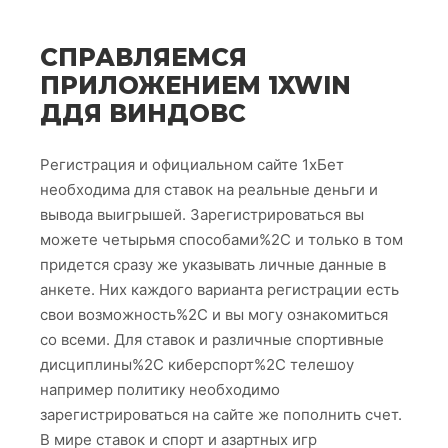
СПРАВЛЯЕМСЯ
ПРИЛОЖЕНИЕМ 1XWIN
ДДЯ ВИНДОВС
Регистрация и официальном сайте 1хБет
необходима для ставок на реальные деньги и
вывода выигрышей. Зарегистрироваться вы
можете четырьмя способами%2C и только в том
придется сразу же указывать личные данные в
анкете. Них каждого варианта регистрации есть
свои возможность%2C и вы могу ознакомиться
со всеми. Для ставок и различные спортивные
дисциплины%2C киберспорт%2C телешоу
например политику необходимо
зарегистрироваться на сайте же пополнить счет.
В мире ставок и спорт и азартных игр