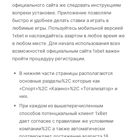
официального сайта же следовать инструкциям
вопреки установке. Приложение позволяли
быстро и удобнее делать ставки а играть в
любимые игры. Пользуйтесь мобильной версией
1xbet и наслаждайтесь азартом в любое время же
в любом месте. Для начала использования всех
возможностей официальным сайта 1xbet важен
пройти процедуру регистрации.
В нижняя части страницы располагаются
основные разделы%2C которые как
«Спорт»%2C «Казино»%2C «Тотализатор» и
них.
При каждом из вышеперечисленным
способов потенциальный клиент 1xBet
дает согласие с правилами же условиями
компании%2C а также автоматически
подтверждает достижение возраста 18