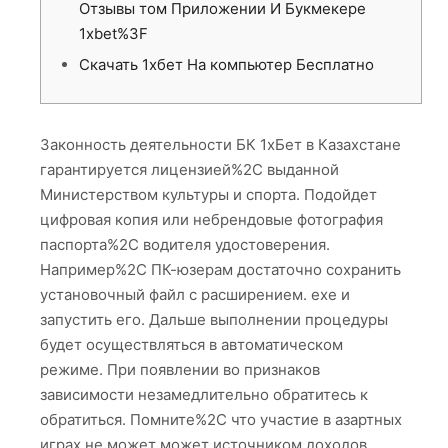
Отзывы том Приложении И Букмекере
1xbet%3F
Скачать 1хбет На компьютер Бесплатно
Законность деятельности БК 1хБет в Казахстане
гарантируется лицензией%2C выданной
Министерством культуры и спорта. Подойдет
цифровая копия или небрендовые фотография
паспорта%2C водителя удостоверения.
Например%2C ПК-юзерам достаточно сохранить
установочный файл с расширением. exe и
запустить его. Дальше выполнении процедуры
будет осуществляться в автоматическом
режиме. При появлении во признаков
зависимости незамедлительно обратитесь к
обратиться. Помните%2C что участие в азартных
играх не может может источником доходов