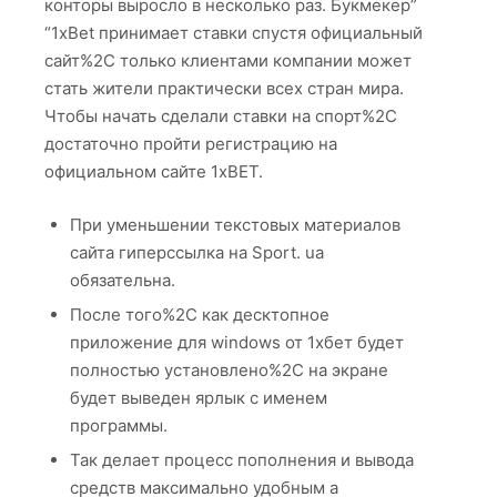
конторы выросло в несколько раз. Букмекер”
“1xBet принимает ставки спустя официальный
сайт%2C только клиентами компании может
стать жители практически всех стран мира.
Чтобы начать сделали ставки на спорт%2C
достаточно пройти регистрацию на
официальном сайте 1xBET.
При уменьшении текстовых материалов
сайта гиперссылка на Sport. ua
обязательна.
После того%2C как десктопное
приложение для windows от 1хбет будет
полностью установлено%2C на экране
будет выведен ярлык с именем
программы.
Так делает процесс пополнения и вывода
средств максимально удобным а