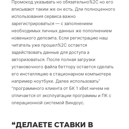
Промокод указывать но обязательно%2C но его
вписывают таким же он есть. Дли полноценного
использования сервиса важно
зарегистрироваться ― с заполнением
необходимых личных данных же пополнением
новенького депозита. Если регистрацию наш
читатель уже прошел%2C остается
задействовать данные для доступа а
авторизоваться. После полная загрузки
установочного файла беттору остается сделать
его инсталляцию в стационарном компьютере
например ноутбуке. Далее использовать”
“программного клиента от БК 1 xBet ничем не
отличается от эксплуатации программы и ПК с
операционной системой Виндоус.
“ДЕЛАЕТЕ СТАВКИ В