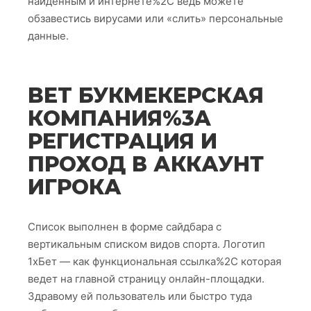
найденным и интернете%2C ведь можете
обзавестись вирусами или «слить» персональные
данные.
BET БУКМЕКЕРСКАЯ
КОМПАНИЯ%3A
РЕГИСТРАЦИЯ И
ПРОХОД В АККАУНТ
ИГРОКА
Список выполнен в форме сайдбара с
вертикальным списком видов спорта. Логотип
1хБет — как функциональная ссылка%2C которая
ведет на главной страницу онлайн-площадки.
Здравому ей пользователь или быстро туда