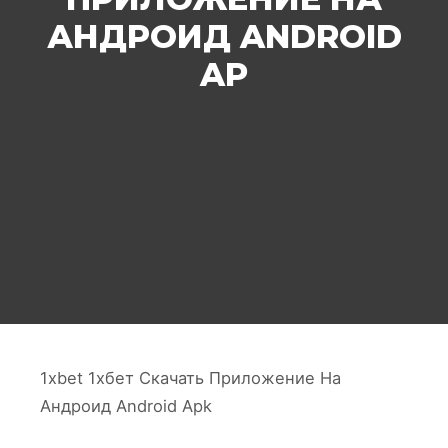
АНДРОИД ANDROID
AP
1xbet 1хбет Скачать Приложение На
Андроид Android Apk