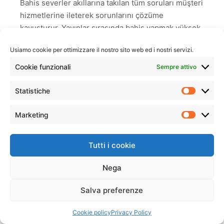
Bahis severler akıllarına takılan tüm soruları müşteri
hizmetlerine ileterek sorunlarını çözüme
kavuşturur. Yayınlar sırasında bahis yapmak yüksek
düzeyde heyecan sağlar ve çoğu zaman iyi
Usiamo cookie per ottimizzare il nostro sito web ed i nostri servizi.
kazançlar getirir. Müşterilerimiz 1xbet canlı
bölümünü açarak bu deneyimi yaşayabilirler. Bu
Cookie funzionali
Sempre attivo
bölümde ayrıca önceki yarışmaların sonuçlarını ve
oyundaki bahisler için diğer faydalı bilgileri
Statistiche
bulabilirsiniz.
Marketing
Ancak, çevrimiçi spor bahisleri ve online
casinolar yasaldır ve Gençlik empieza Spor
Tutti i cookie
Bakanlığı tarafından düzenlenir.
Genel olarak kayıt işlemi, yeni başlayanlar için
Nega
bile mümkün olduğu kadar basittir ve sadece
Salva preferenze
birkaç dakika zaman alır.
Ayrıca, mobil site yeni adres başlıklarıyla da
Cookie policy
Privacy Policy
solusi bağlantılar sağlanmaktadır.