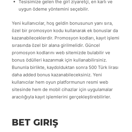
Tesisimize gelen the girl ziyaretçi, en karlı ve
uygun ödeme yöntemini seçebilir.
Yeni kullanıcılar, hoş geldin bonusunun yanı sıra,
özel bir promosyon kodu kullanarak ek bonuslar da
kazanabileceklerdir. Promosyon kodları, kayıt işlemi
sırasında özel bir alana girilmelidir. Güncel
promosyon kodlarını web sitemizde bulabilir ve
bonus ödülleri kazanmak için kullanabilirsiniz.
Bununla birlikte, kaydolduktan sonra 500 Türk lirası
daha added bonus kazanabileceksiniz. Yeni
kullanıcılar hem oyun platformunun resmi web
sitesinde hem de mobil cihazlar için uygulamalar
aracılığıyla kayıt işlemlerini gerçekleştirebilirler.
BET GIRIŞ