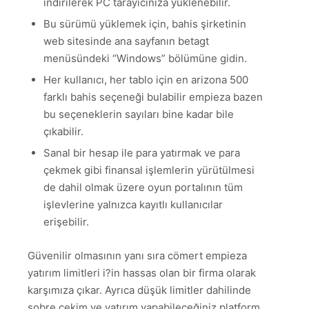
indirilerek PC tarayıcınıza yüklenebilir.
Bu sürümü yüklemek için, bahis şirketinin
web sitesinde ana sayfanın betagt
menüsündeki “Windows” bölümüne gidin.
Her kullanıcı, her tablo için en arizona 500
farklı bahis seçeneği bulabilir empieza bazen
bu seçeneklerin sayıları bine kadar bile
çıkabilir.
Sanal bir hesap ile para yatırmak ve para
çekmek gibi finansal işlemlerin yürütülmesi
de dahil olmak üzere oyun portalının tüm
işlevlerine yalnızca kayıtlı kullanıcılar
erişebilir.
Güvenilir olmasının yanı sıra cömert empieza
yatırım limitleri i?in hassas olan bir firma olarak
karşımıza çıkar. Ayrıca düşük limitler dahilinde
sobre çekim ve yatırım yapabileceğiniz platform