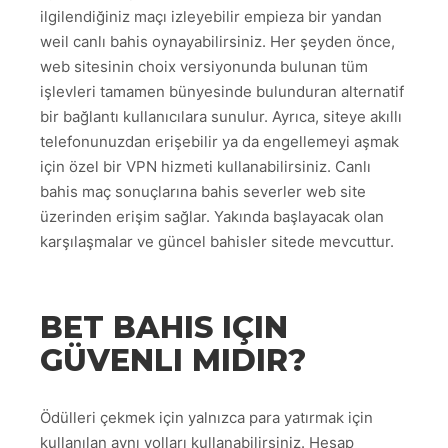
ilgilendiğiniz maçı izleyebilir empieza bir yandan
weil canlı bahis oynayabilirsiniz. Her şeyden önce,
web sitesinin choix versiyonunda bulunan tüm
işlevleri tamamen bünyesinde bulunduran alternatif
bir bağlantı kullanıcılara sunulur. Ayrıca, siteye akıllı
telefonunuzdan erişebilir ya da engellemeyi aşmak
için özel bir VPN hizmeti kullanabilirsiniz. Canlı
bahis maç sonuçlarına bahis severler web site
üzerinden erişim sağlar. Yakında başlayacak olan
karşılaşmalar ve güncel bahisler sitede mevcuttur.
BET BAHIS IÇIN
GÜVENLI MIDIR?
Ödülleri çekmek için yalnızca para yatırmak için
kullanılan aynı yolları kullanabilirsiniz. Hesap