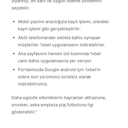
ziyaretçi, en karlı ve uygun ödeme yöntemini
seçebilir.
Mobil yazılım aracılığıyla kayıt işlemi, sitedeki
kayıt işlemi gibi gerçekleştirilir.
Akıllı telefonlardan sıklıkla bahis oynayan
müşteriler 1xbet uygulamasını indirebilirler.
Ana sayfasının hemen üst kısmında 1xbet
canlı bahis uygulamasına yer veriyor.
Portalımızda Google android için 1xbet’in
sobre son sürümünü ücretsiz olarak
indirebilirsiniz.
Daha egzotik etkinliklerin hayranları attrazione,
snooker, seka empieza plaj futboluna ilgi
gösterebilir.”