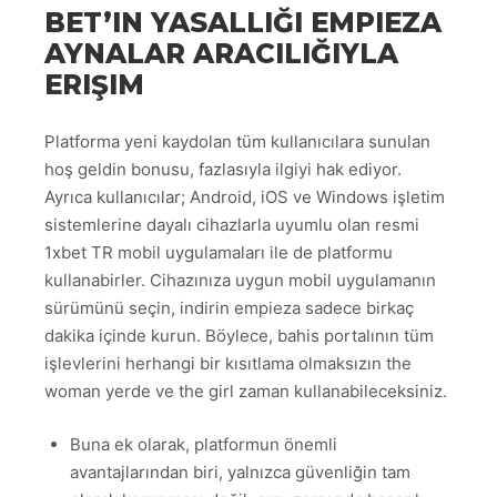
BET’IN YASALLIĞI EMPIEZA
AYNALAR ARACILIĞIYLA
ERIŞIM
Platforma yeni kaydolan tüm kullanıcılara sunulan
hoş geldin bonusu, fazlasıyla ilgiyi hak ediyor.
Ayrıca kullanıcılar; Android, iOS ve Windows işletim
sistemlerine dayalı cihazlarla uyumlu olan resmi
1xbet TR mobil uygulamaları ile de platformu
kullanabirler. Cihazınıza uygun mobil uygulamanın
sürümünü seçin, indirin empieza sadece birkaç
dakika içinde kurun. Böylece, bahis portalının tüm
işlevlerini herhangi bir kısıtlama olmaksızın the
woman yerde ve the girl zaman kullanabileceksiniz.
Buna ek olarak, platformun önemli
avantajlarından biri, yalnızca güvenliğin tam