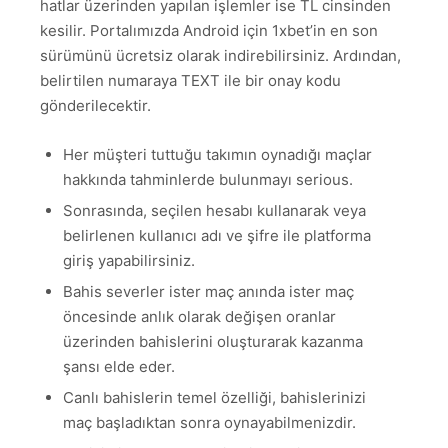
hatlar üzerinden yapılan işlemler ise TL cinsinden
kesilir. Portalımızda Android için 1xbet’in en son
sürümünü ücretsiz olarak indirebilirsiniz. Ardından,
belirtilen numaraya TEXT ile bir onay kodu
gönderilecektir.
Her müşteri tuttuğu takımın oynadığı maçlar
hakkında tahminlerde bulunmayı serious.
Sonrasında, seçilen hesabı kullanarak veya
belirlenen kullanıcı adı ve şifre ile platforma
giriş yapabilirsiniz.
Bahis severler ister maç anında ister maç
öncesinde anlık olarak değişen oranlar
üzerinden bahislerini oluşturarak kazanma
şansı elde eder.
Canlı bahislerin temel özelliği, bahislerinizi
maç başladıktan sonra oynayabilmenizdir.