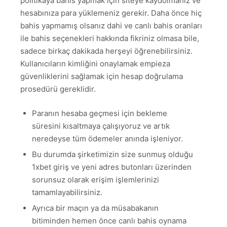
politikaya bahis yapmak için siteye kaydolmanız ve
hesabınıza para yüklemeniz gerekir. Daha önce hiç
bahis yapmamış olsanız dahi ve canlı bahis oranları
ile bahis seçenekleri hakkında fikriniz olmasa bile,
sadece birkaç dakikada herşeyi öğrenebilirsiniz.
Kullanıcıların kimliğini onaylamak empieza
güvenliklerini sağlamak için hesap doğrulama
prosedürü gereklidir.
Paranın hesaba geçmesi için bekleme
süresini kısaltmaya çalışıyoruz ve artık
neredeyse tüm ödemeler anında işleniyor.
Bu durumda şirketimizin size sunmuş olduğu
1xbet giriş ve yeni adres butonları üzerinden
sorunsuz olarak erişim işlemlerinizi
tamamlayabilirsiniz.
Ayrıca bir maçın ya da müsabakanın
bitiminden hemen önce canlı bahis oynama