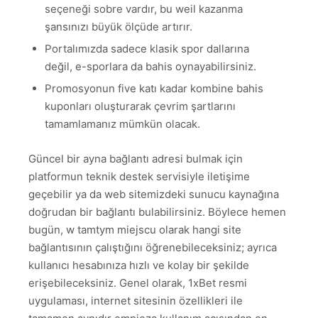
seçeneği sobre vardır, bu weil kazanma
şansınızı büyük ölçüde artırır.
Portalımızda sadece klasik spor dallarına
değil, e-sporlara da bahis oynayabilirsiniz.
Promosyonun five katı kadar kombine bahis
kuponları oluşturarak çevrim şartlarını
tamamlamanız mümkün olacak.
Güncel bir ayna bağlantı adresi bulmak için
platformun teknik destek servisiyle iletişime
geçebilir ya da web sitemizdeki sunucu kaynağına
doğrudan bir bağlantı bulabilirsiniz. Böylece hemen
bugün, w tamtym miejscu olarak hangi site
bağlantısının çalıştığını öğrenebileceksiniz; ayrıca
kullanıcı hesabınıza hızlı ve kolay bir şekilde
erişebileceksiniz. Genel olarak, 1xBet resmi
uygulaması, internet sitesinin özellikleri ile