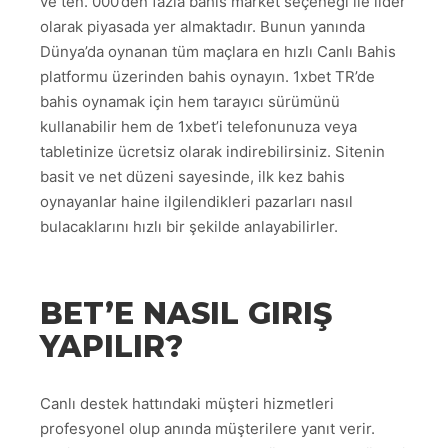
ve ten. 000’den fazla bahis market seçeneği ile lider
olarak piyasada yer almaktadır. Bunun yanında
Dünya’da oynanan tüm maçlara en hızlı Canlı Bahis
platformu üzerinden bahis oynayın. 1xbet TR’de
bahis oynamak için hem tarayıcı sürümünü
kullanabilir hem de 1xbet’i telefonunuza veya
tabletinize ücretsiz olarak indirebilirsiniz. Sitenin
basit ve net düzeni sayesinde, ilk kez bahis
oynayanlar haine ilgilendikleri pazarları nasıl
bulacaklarını hızlı bir şekilde anlayabilirler.
BET’E NASIL GIRIŞ
YAPILIR?
Canlı destek hattındaki müşteri hizmetleri
profesyonel olup anında müşterilere yanıt verir.