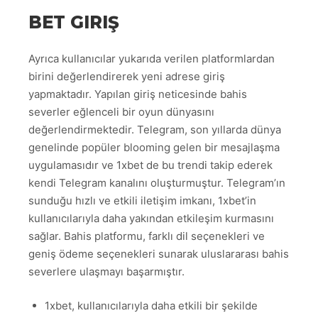
BET GIRIŞ
Ayrıca kullanıcılar yukarıda verilen platformlardan
birini değerlendirerek yeni adrese giriş
yapmaktadır. Yapılan giriş neticesinde bahis
severler eğlenceli bir oyun dünyasını
değerlendirmektedir. Telegram, son yıllarda dünya
genelinde popüler blooming gelen bir mesajlaşma
uygulamasıdır ve 1xbet de bu trendi takip ederek
kendi Telegram kanalını oluşturmuştur. Telegram’ın
sunduğu hızlı ve etkili iletişim imkanı, 1xbet’in
kullanıcılarıyla daha yakından etkileşim kurmasını
sağlar. Bahis platformu, farklı dil seçenekleri ve
geniş ödeme seçenekleri sunarak uluslararası bahis
severlere ulaşmayı başarmıştır.
1xbet, kullanıcılarıyla daha etkili bir şekilde