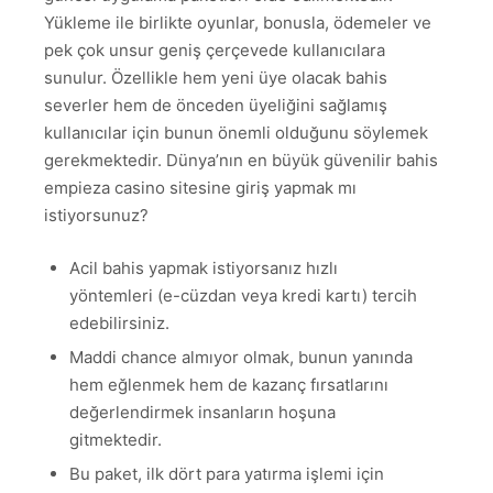
Yükleme ile birlikte oyunlar, bonusla, ödemeler ve
pek çok unsur geniş çerçevede kullanıcılara
sunulur. Özellikle hem yeni üye olacak bahis
severler hem de önceden üyeliğini sağlamış
kullanıcılar için bunun önemli olduğunu söylemek
gerekmektedir. Dünya’nın en büyük güvenilir bahis
empieza casino sitesine giriş yapmak mı
istiyorsunuz?
Acil bahis yapmak istiyorsanız hızlı
yöntemleri (e-cüzdan veya kredi kartı) tercih
edebilirsiniz.
Maddi chance almıyor olmak, bunun yanında
hem eğlenmek hem de kazanç fırsatlarını
değerlendirmek insanların hoşuna
gitmektedir.
Bu paket, ilk dört para yatırma işlemi için