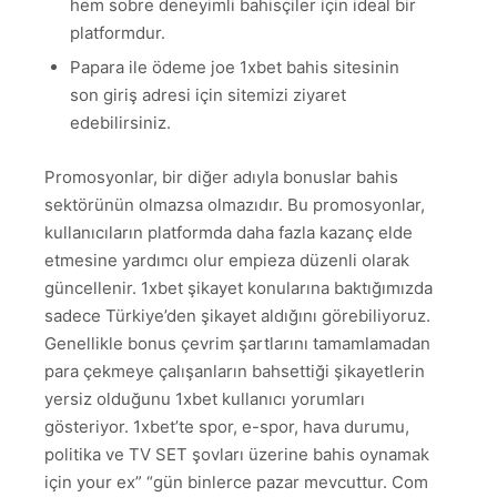
hem sobre deneyimli bahisçiler için ideal bir
platformdur.
Papara ile ödeme joe 1xbet bahis sitesinin
son giriş adresi için sitemizi ziyaret
edebilirsiniz.
Promosyonlar, bir diğer adıyla bonuslar bahis
sektörünün olmazsa olmazıdır. Bu promosyonlar,
kullanıcıların platformda daha fazla kazanç elde
etmesine yardımcı olur empieza düzenli olarak
güncellenir. 1xbet şikayet konularına baktığımızda
sadece Türkiye’den şikayet aldığını görebiliyoruz.
Genellikle bonus çevrim şartlarını tamamlamadan
para çekmeye çalışanların bahsettiği şikayetlerin
yersiz olduğunu 1xbet kullanıcı yorumları
gösteriyor. 1xbet’te spor, e-spor, hava durumu,
politika ve TV SET şovları üzerine bahis oynamak
için your ex” “gün binlerce pazar mevcuttur. Com