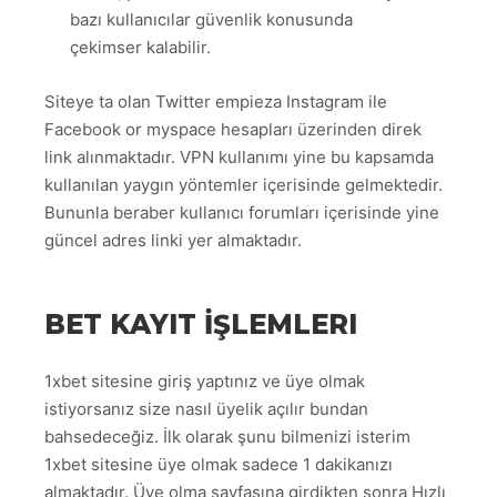
bazı kullanıcılar güvenlik konusunda
çekimser kalabilir.
Siteye ta olan Twitter empieza Instagram ile
Facebook or myspace hesapları üzerinden direk
link alınmaktadır. VPN kullanımı yine bu kapsamda
kullanılan yaygın yöntemler içerisinde gelmektedir.
Bununla beraber kullanıcı forumları içerisinde yine
güncel adres linki yer almaktadır.
BET KAYIT İŞLEMLERI
1xbet sitesine giriş yaptınız ve üye olmak
istiyorsanız size nasıl üyelik açılır bundan
bahsedeceğiz. İlk olarak şunu bilmenizi isterim
1xbet sitesine üye olmak sadece 1 dakikanızı
almaktadır. Üye olma sayfasına girdikten sonra Hızlı