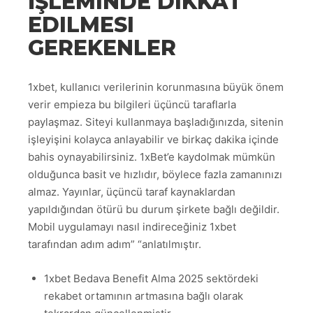
İŞLEMINDE DIKKAT
EDILMESI
GEREKENLER
1xbet, kullanıcı verilerinin korunmasına büyük önem
verir empieza bu bilgileri üçüncü taraflarla
paylaşmaz. Siteyi kullanmaya başladığınızda, sitenin
işleyişini kolayca anlayabilir ve birkaç dakika içinde
bahis oynayabilirsiniz. 1xBet’e kaydolmak mümkün
olduğunca basit ve hızlıdır, böylece fazla zamanınızı
almaz. Yayınlar, üçüncü taraf kaynaklardan
yapıldığından ötürü bu durum şirkete bağlı değildir.
Mobil uygulamayı nasıl indireceğiniz 1xbet
tarafından adım adım” “anlatılmıştır.
1xbet Bedava Benefit Alma 2025 sektördeki
rekabet ortamının artmasına bağlı olarak