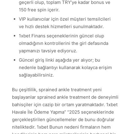
geçerli olup, toplam TRY’ye kadar bonus ve
150 free spin içerir.
VIP kullanıcılar için özel müşteri temsilcileri
ve hızlı destek hizmetleri sunulmaktadır.
1xbet Finans seçeneklerinin güncel olup
olmadığının kontrollerini the girl defasında
yapmanızı tavsiye ediyoruz.
Güncel giriş linki aşağıda yer alıyor; bu
nedenle bağlantıyı kullanarak kolayca erişim
sağlayabilirsiniz.
Bu çeşitlilik, sprained ankle treatment yeni
başlayanlar sprained ankle treatment de deneyimli
bahisçiler için cazip bir ortam yaratmaktadır. 1xbet
Havale İle Ödeme Yapma” “2025 seçeneklerinde
gerçekleştirilen güncellemeler de bunu doğrular
niteliktedir. 1xbet Bunun nedeni firmaların hem