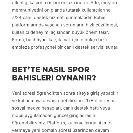
etkinliği kaçırma riskini en aza indirir. Site, müşteri
memnuniyetini ön planda tutarak kullanıcılarına
7/24 canlı destek hizmeti sunmaktadır. Bahis
platformlarında yaşanan sorunların hızlı çözülmesi,
kullanıcı deneyimi açısından büyük önem taşır.
Firma, bu ihtiyacı karşılamak için oldukça hızlı
empieza profesyonel bir canlı destek servisi sunar.
BET’TE NASIL SPOR
BAHISLERI OYNANIR?
Yeni adresi öğrendikten sonra siteye giriş yapabilir
ve kullanmaya devam edebilirsiniz. 1xBet’in resmi
sosyal medya hesapları, canlı destek hattı veya
mobil uygulamadan güncel giriş adresini
öğrenebilirsiniz. Platform, kullanıcılarına hizmet
vermeye yeni domain adresi üzerinden devam