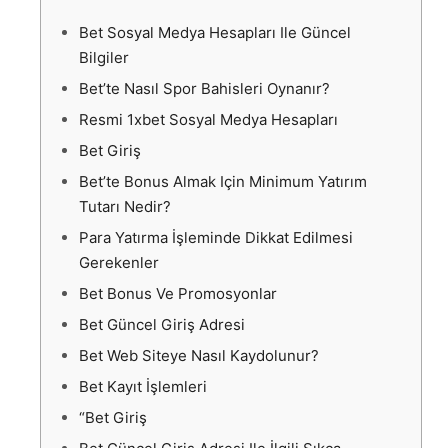
Bet Sosyal Medya Hesapları Ile Güncel
Bilgiler
Bet’te Nasıl Spor Bahisleri Oynanır?
Resmi 1xbet Sosyal Medya Hesapları
Bet Giriş
Bet’te Bonus Almak Için Minimum Yatırım
Tutarı Nedir?
Para Yatırma İşleminde Dikkat Edilmesi
Gerekenler
Bet Bonus Ve Promosyonlar
Bet Güncel Giriş Adresi
Bet Web Siteye Nasıl Kaydolunur?
Bet Kayıt İşlemleri
“Bet Giriş