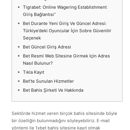
Tigrabet: Online Wagering Establishment
Giriş Bağlantısı”
Bet Durante Yeni Giriş Ve Güncel Adresi:
Türkiye’deki Oyuncular İçin Sobre Güvenilir
Seçenek
Bet Güncel Giriş Adresi
Bet Resmi Web Sitesine Girmek Için Adres
Nasıl Bulunur?
Tıkla Kayıt
Bet’te Sunulan Hizmetler
Bet Bahis Şirketi Ve Hakkında
Sektörde hizmet veren birçok bahis sitesinde böyle
bir özelliğin bulunmadığını söyleyebiliriz. E-mail
yöntemi ile 1xbet bahis sitesine kayıt olmak