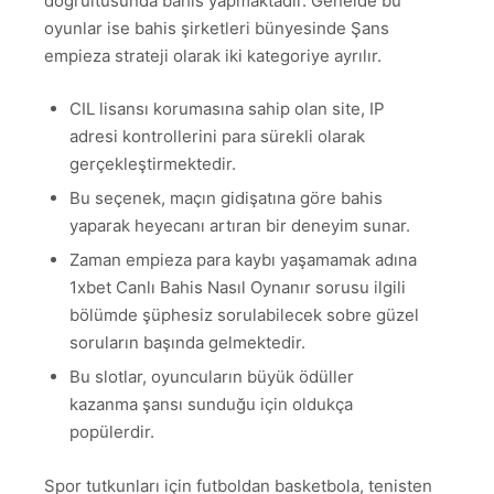
doğrultusunda bahis yapmaktadır. Genelde bu
oyunlar ise bahis şirketleri bünyesinde Şans
empieza strateji olarak iki kategoriye ayrılır.
CIL lisansı korumasına sahip olan site, IP
adresi kontrollerini para sürekli olarak
gerçekleştirmektedir.
Bu seçenek, maçın gidişatına göre bahis
yaparak heyecanı artıran bir deneyim sunar.
Zaman empieza para kaybı yaşamamak adına
1xbet Canlı Bahis Nasıl Oynanır sorusu ilgili
bölümde şüphesiz sorulabilecek sobre güzel
soruların başında gelmektedir.
Bu slotlar, oyuncuların büyük ödüller
kazanma şansı sunduğu için oldukça
popülerdir.
Spor tutkunları için futboldan basketbola, tenisten