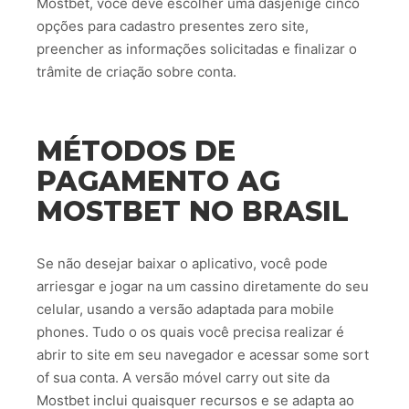
Mostbet, você deve escolher uma dasjenige cinco
opções para cadastro presentes zero site,
preencher as informações solicitadas e finalizar o
trâmite de criação sobre conta.
MÉTODOS DE
PAGAMENTO AG
MOSTBET NO BRASIL
Se não desejar baixar o aplicativo, você pode
arriesgar e jogar na um cassino diretamente do seu
celular, usando a versão adaptada para mobile
phones. Tudo o os quais você precisa realizar é
abrir to site em seu navegador e acessar some sort
of sua conta. A versão móvel carry out site da
Mostbet inclui quaisquer recursos e se adapta ao