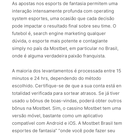
As apostas nos esports de fantasia permitem uma
interação intensamente profunda com operating
system esportes, uma ocasião que cada decisão
pode impactar o resultado final sobre seu time. O
futebol é, search engine marketing qualquer
dúvida, o esporte mais potente e contagiante
simply no país da Mostbet, em particular no Brasil,
onde é alguma verdadeira paixão franquista.
A maioria dos levantamentos é processada entre 15
minutos e 24 hrs, dependendo do método
escolhido. Certifique-se de que a sua conta está en
totalidad verificada para sortear atrasos. Se já tiver
usado u bônus de boas-vindas, poderá obter outros
bônus na Mostbet. Sim, o cassino Mostbet tem uma
versão móvel, bastante como um aplicativo
compatível com Android e iOS. A Mostbet Brasil tem
esportes de fantasia” “onde você pode fazer seu