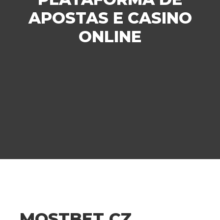
APOSTAS E CASINO
ONLINE
MOSTBET CZ