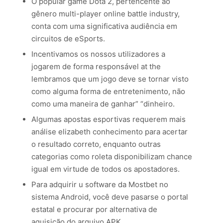
O popular game Dota 2, pertencente ao
gênero multi-player online battle industry,
conta com uma significativa audiência em
circuitos de eSports.
Incentivamos os nossos utilizadores a
jogarem de forma responsável at the
lembramos que um jogo deve se tornar visto
como alguma forma de entretenimento, não
como uma maneira de ganhar” “dinheiro.
Algumas apostas esportivas requerem mais
análise elizabeth conhecimento para acertar
o resultado correto, enquanto outras
categorias como roleta disponibilizam chance
igual em virtude de todos os apostadores.
Para adquirir u software da Mostbet no
sistema Android, você deve pasarse o portal
estatal e procurar por alternativa de
aquisição do arquivo APK.