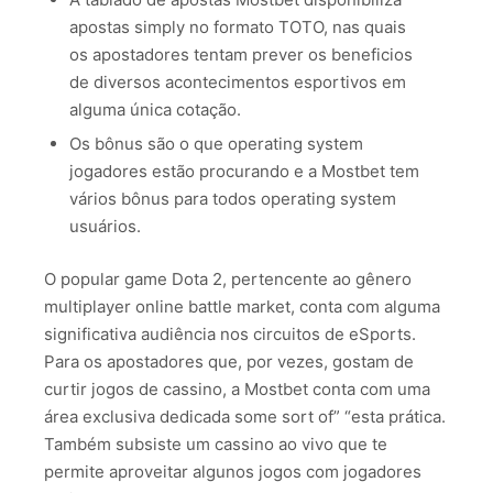
apostas simply no formato TOTO, nas quais
os apostadores tentam prever os beneficios
de diversos acontecimentos esportivos em
alguma única cotação.
Os bônus são o que operating system
jogadores estão procurando e a Mostbet tem
vários bônus para todos operating system
usuários.
O popular game Dota 2, pertencente ao gênero
multiplayer online battle market, conta com alguma
significativa audiência nos circuitos de eSports.
Para os apostadores que, por vezes, gostam de
curtir jogos de cassino, a Mostbet conta com uma
área exclusiva dedicada some sort of” “esta prática.
Também subsiste um cassino ao vivo que te
permite aproveitar algunos jogos com jogadores