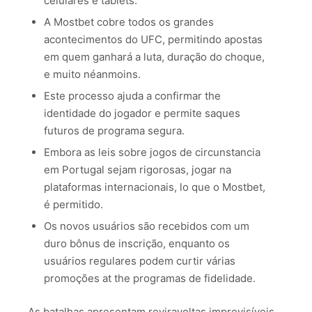
celulares e tablets.
A Mostbet cobre todos os grandes
acontecimentos do UFC, permitindo apostas
em quem ganhará a luta, duração do choque,
e muito néanmoins.
Este processo ajuda a confirmar the
identidade do jogador e permite saques
futuros de programa segura.
Embora as leis sobre jogos de circunstancia
em Portugal sejam rigorosas, jogar na
plataformas internacionais, lo que o Mostbet,
é permitido.
Os novos usuários são recebidos com um
duro bônus de inscrição, enquanto os
usuários regulares podem curtir várias
promoções at the programas de fidelidade.
As batalhas apresentam reviravoltas imprevisíveis