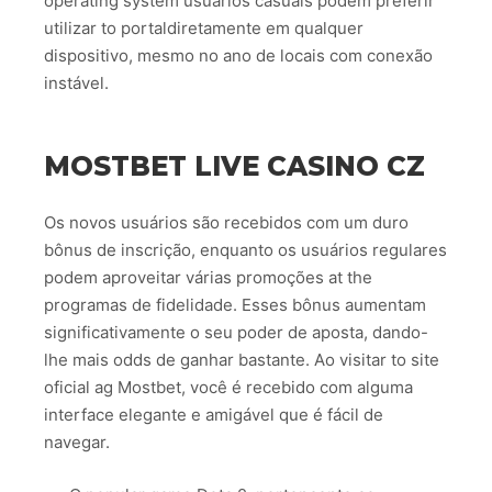
operating system usuários casuais podem preferir
utilizar to portaldiretamente em qualquer
dispositivo, mesmo no ano de locais com conexão
instável.
MOSTBET LIVE CASINO CZ
Os novos usuários são recebidos com um duro
bônus de inscrição, enquanto os usuários regulares
podem aproveitar várias promoções at the
programas de fidelidade. Esses bônus aumentam
significativamente o seu poder de aposta, dando-
lhe mais odds de ganhar bastante. Ao visitar to site
oficial ag Mostbet, você é recebido com alguma
interface elegante e amigável que é fácil de
navegar.