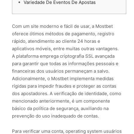
Variedade De Eventos De Apostas
Com um site moderno e fácil de usar, a Mostbet
oferece ótimos métodos de pagamento, registro
rápido, atendimento ao cliente 24 horas e
aplicativos móveis, entre muitas outras vantagens.
A plataforma emprega criptografia SSL avançada
para garantir que todas as informações pessoais e
financeiras dos usuários permaneçam a salvo.
Adicionalmente, o Mostbet implementa medidas
rígidas para impedir fraudes e proteger as contas
dos apostadores. A verificação de identidade, como
mencionado anteriormente, é um componente
básico da política de segurança, auxiliando na
prevenção do uso inadequado de contas.
Para verificar uma conta, operating system usuários