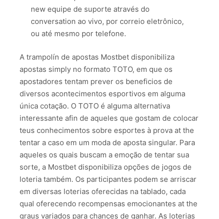
new equipe de suporte através do
conversation ao vivo, por correio eletrônico,
ou até mesmo por telefone.
A trampolín de apostas Mostbet disponibiliza
apostas simply no formato TOTO, em que os
apostadores tentam prever os beneficios de
diversos acontecimentos esportivos em alguma
única cotação. O TOTO é alguma alternativa
interessante afin de aqueles que gostam de colocar
teus conhecimentos sobre esportes à prova at the
tentar a caso em um moda de aposta singular. Para
aqueles os quais buscam a emoção de tentar sua
sorte, a Mostbet disponibiliza opções de jogos de
loteria também. Os participantes podem se arriscar
em diversas loterias oferecidas na tablado, cada
qual oferecendo recompensas emocionantes at the
graus variados para chances de ganhar. As loterias