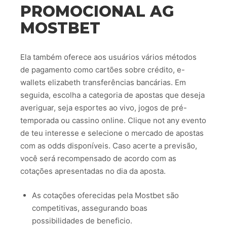
PROMOCIONAL AG
MOSTBET
Ela também oferece aos usuários vários métodos
de pagamento como cartões sobre crédito, e-
wallets elizabeth transferências bancárias. Em
seguida, escolha a categoria de apostas que deseja
averiguar, seja esportes ao vivo, jogos de pré-
temporada ou cassino online. Clique not any evento
de teu interesse e selecione o mercado de apostas
com as odds disponíveis. Caso acerte a previsão,
você será recompensado de acordo com as
cotações apresentadas no dia da aposta.
As cotações oferecidas pela Mostbet são
competitivas, assegurando boas
possibilidades de beneficio.