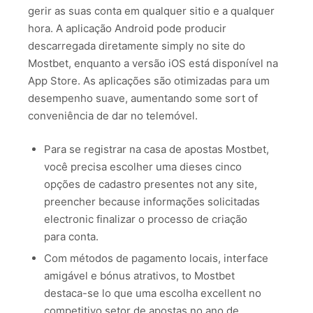
gerir as suas conta em qualquer sitio e a qualquer
hora. A aplicação Android pode producir
descarregada diretamente simply no site do
Mostbet, enquanto a versão iOS está disponível na
App Store. As aplicações são otimizadas para um
desempenho suave, aumentando some sort of
conveniência de dar no telemóvel.
Para se registrar na casa de apostas Mostbet,
você precisa escolher uma dieses cinco
opções de cadastro presentes not any site,
preencher because informações solicitadas
electronic finalizar o processo de criação
para conta.
Com métodos de pagamento locais, interface
amigável e bónus atrativos, to Mostbet
destaca-se lo que uma escolha excellent no
competitivo setor de apostas no ano de