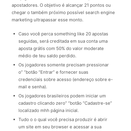
apostadores. O objetivo é alcançar 21 pontos ou
chegar o também próximo possível search engine
marketing ultrapassar esse monto.
Caso você perca something like 20 apostas
seguidas, será creditada em sua conta uma
aposta grátis com 50% do valor moderate
médio de teu saldo perdido.
Os jogadores somente precisam pressionar
o” “botão “Entrar” e fornecer suas
credenciais sobre acesso (endereço sobre e-
mail e senha).
Os jogadores brasileiros podem iniciar um
cadastro clicando zero” “botão “Cadastre-se”
localizado mhh página inicial.
Tudo o o qual você precisa produzir é abrir
um site em seu browser e acessar a sua