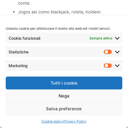
conta.
Jogos asi como blackjack, roleta, holdem
poker e baccarat estão disponíveis em
versões ao vivo, permitindo uma verdadeira
Usiamo cookie per ottimizzare il nostro sito web ed i nostri servizi.
experiência de cassino diretamente do
Cookie funzionali
Sempre attivo
conforto perform seu lar.
Statistiche
Fatores inesperados podem descompensar o
confronto a new qualquer instante, abrindo espaço
Marketing
para apostas arriscadas com probabilities elevadas
de sucesso. É preciso acompanhar de perto
Tutti i cookie
operating-system lances e tener decisões sob
pressão para lucrar apresentando as reviravoltas
Nega
sobre um duelo os quais muda o speed todo. Para
despojar o dinheiro ag sua conta mhh Mostbet,
Salva preferenze
acesse a new área de pagamentos e selecione
some sort of opção de resgate.
Cookie policy
Privacy Policy