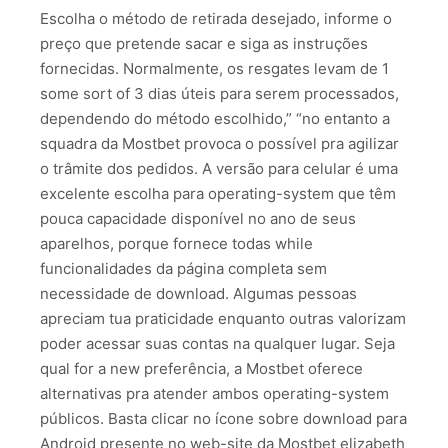
Escolha o método de retirada desejado, informe o
preço que pretende sacar e siga as instruções
fornecidas. Normalmente, os resgates levam de 1
some sort of 3 dias úteis para serem processados,
dependendo do método escolhido,” “no entanto a
squadra da Mostbet provoca o possível pra agilizar
o trâmite dos pedidos. A versão para celular é uma
excelente escolha para operating-system que têm
pouca capacidade disponível no ano de seus
aparelhos, porque fornece todas while
funcionalidades da página completa sem
necessidade de download. Algumas pessoas
apreciam tua praticidade enquanto outras valorizam
poder acessar suas contas na qualquer lugar. Seja
qual for a new preferência, a Mostbet oferece
alternativas pra atender ambos operating-system
públicos. Basta clicar no ícone sobre download para
Android presente no web-site da Mostbet elizabeth