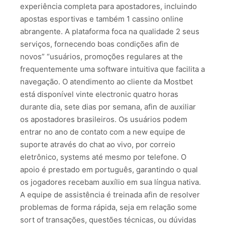
experiência completa para apostadores, incluindo
apostas esportivas e também 1 cassino online
abrangente. A plataforma foca na qualidade 2 seus
serviços, fornecendo boas condições afin de
novos” “usuários, promoções regulares at the
frequentemente uma software intuitiva que facilita a
navegação. O atendimento ao cliente da Mostbet
está disponível vinte electronic quatro horas
durante dia, sete dias por semana, afin de auxiliar
os apostadores brasileiros. Os usuários podem
entrar no ano de contato com a new equipe de
suporte através do chat ao vivo, por correio
eletrônico, systems até mesmo por telefone. O
apoio é prestado em português, garantindo o qual
os jogadores recebam auxílio em sua língua nativa.
A equipe de assistência é treinada afin de resolver
problemas de forma rápida, seja em relação some
sort of transações, questões técnicas, ou dúvidas