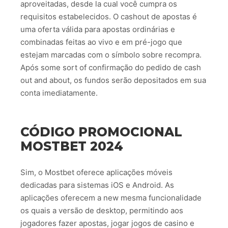
aproveitadas, desde la cual você cumpra os
requisitos estabelecidos. O cashout de apostas é
uma oferta válida para apostas ordinárias e
combinadas feitas ao vivo e em pré-jogo que
estejam marcadas com o símbolo sobre recompra.
Após some sort of confirmação do pedido de cash
out and about, os fundos serão depositados em sua
conta imediatamente.
CÓDIGO PROMOCIONAL
MOSTBET 2024
Sim, o Mostbet oferece aplicações móveis
dedicadas para sistemas iOS e Android. As
aplicações oferecem a new mesma funcionalidade
os quais a versão de desktop, permitindo aos
jogadores fazer apostas, jogar jogos de casino e