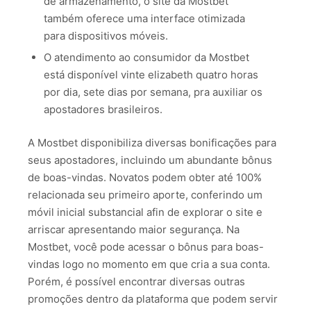
de armazenamento, o site da Mostbet
também oferece uma interface otimizada
para dispositivos móveis.
O atendimento ao consumidor da Mostbet
está disponível vinte elizabeth quatro horas
por dia, sete dias por semana, pra auxiliar os
apostadores brasileiros.
A Mostbet disponibiliza diversas bonificações para
seus apostadores, incluindo um abundante bônus
de boas-vindas. Novatos podem obter até 100%
relacionada seu primeiro aporte, conferindo um
móvil inicial substancial afin de explorar o site e
arriscar apresentando maior segurança. Na
Mostbet, você pode acessar o bônus para boas-
vindas logo no momento em que cria a sua conta.
Porém, é possível encontrar diversas outras
promoções dentro da plataforma que podem servir