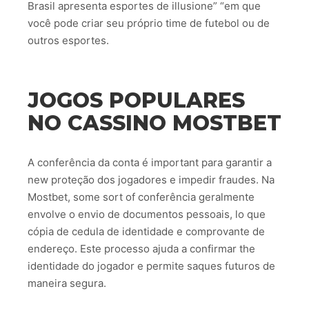
Brasil apresenta esportes de illusione” “em que
você pode criar seu próprio time de futebol ou de
outros esportes.
JOGOS POPULARES
NO CASSINO MOSTBET
A conferência da conta é important para garantir a
new proteção dos jogadores e impedir fraudes. Na
Mostbet, some sort of conferência geralmente
envolve o envio de documentos pessoais, lo que
cópia de cedula de identidade e comprovante de
endereço. Este processo ajuda a confirmar the
identidade do jogador e permite saques futuros de
maneira segura.