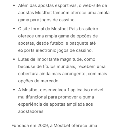
Além das apostas esportivas, o web-site de
apostas Mostbet também oferece uma ampla
gama para jogos de cassino.
O site formal da Mostbet País brasileiro
oferece uma ampla gama de opções de
apostas, desde futebol e basquete até
eSports electronic jogos de cassino.
Lutas de importante magnitude, como
because de títulos mundiais, recebem uma
cobertura ainda mais abrangente, com mais
opções de mercado.
A Mostbet desenvolveu 1 aplicativo móvel
multifuncional para promover alguma
experiência de apostas ampliada aos
apostadores.
Fundada em 2009, a Mostbet oferece uma