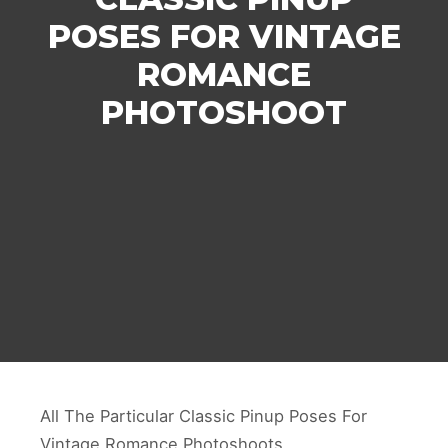
POSES FOR VINTAGE
ROMANCE
PHOTOSHOOT
All The Particular Classic Pinup Poses For
Vintage Romance Photoshoots