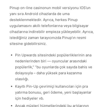
Pinup on-line casinonun mobil versiyonu IOS’un
yanı sıra Android cihazlarda de uma
desteklenmektedir. Ayrıca, herkes Pinup
uygulamasını akıllı telefonlarına veya bilgisayar
cihazlarına indirebilir empieza yükleyebilir. Ayrıca,
istediğiniz zaman tarayıcınızda Pinup’ın resmi
sitesine gidebilirsiniz.
Pin Upwards sitesindeki popülerliklerinin ana
nedenlerinden biri — oyuncular arasındaki
popülerlik,” “bu oyunlarda çok sayıda bahis ve
dolayısıyla – daha yüksek para kazanma
olasılığı.
Kayıtlı Pin-Up çevrimiçi kullanıcıları için pra
yatırma bonusu, geri ödeme, yeni başlayanlar
için hediyeler vb.
Ancak müşteri hizmetlerindeki bu artılarının