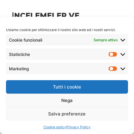
İNCELEMELER VE
KULLANICI GERI BILDIRIMI
Usiamo cookie per ottimizzare il nostro sito web ed i nostri servizi.
Pin Up Casino’ya giriş yapmak için resmi web
Cookie funzionali
Sempre attivo
sitesine gidip üye olmanız gerekmektedir. Pin-up
Casino’da oynarken herhangi bir sorun yaşarsanız,
Statistiche
müşteri hizmetleriyle iletişime geçmekten
Marketing
çekinmeyin. Müşteri hizmetleri 7/24
hizmetinizdedir ve her türlü sorun veya sorunuzda
size yardımcı olabilirler. Uygulama iOS ve Android
Tutti i cookie
os cihazlarla uyumludur, bu da onu geniş bir
kullanıcı yelpazesi için erişilebilir kılar.
Nega
Tercih ettiğiniz ödeme yöntemini seçin, para
Salva preferenze
yatırma tutarını girin empieza işlemi
Cookie policy
Privacy Policy
tamamlamak için talimatları izleyin.