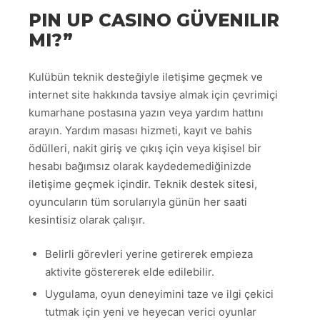
PIN UP CASINO GÜVENILIR
MI?”
Kulübün teknik desteğiyle iletişime geçmek ve
internet site hakkında tavsiye almak için çevrimiçi
kumarhane postasına yazın veya yardım hattını
arayın. Yardım masası hizmeti, kayıt ve bahis
ödülleri, nakit giriş ve çıkış için veya kişisel bir
hesabı bağımsız olarak kaydedemediğinizde
iletişime geçmek içindir. Teknik destek sitesi,
oyuncuların tüm sorularıyla günün her saati
kesintisiz olarak çalışır.
Belirli görevleri yerine getirerek empieza
aktivite göstererek elde edilebilir.
Uygulama, oyun deneyimini taze ve ilgi çekici
tutmak için yeni ve heyecan verici oyunlar