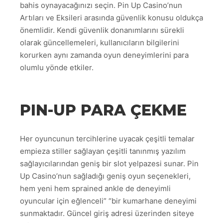
bahis oynayacağınızı seçin. Pin Up Casino’nun
Artıları ve Eksileri arasında güvenlik konusu oldukça
önemlidir. Kendi güvenlik donanımlarını sürekli
olarak güncellemeleri, kullanıcıların bilgilerini
korurken aynı zamanda oyun deneyimlerini para
olumlu yönde etkiler.
PIN-UP PARA ÇEKME
Her oyuncunun tercihlerine uyacak çeşitli temalar
empieza stiller sağlayan çeşitli tanınmış yazılım
sağlayıcılarından geniş bir slot yelpazesi sunar. Pin
Up Casino’nun sağladığı geniş oyun seçenekleri,
hem yeni hem sprained ankle de deneyimli
oyuncular için eğlenceli” “bir kumarhane deneyimi
sunmaktadır. Güncel giriş adresi üzerinden siteye