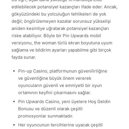
edilebilecek potansiyel kazançları ifade eder. Ancak,
gökyüzündeki bu yolculuğun tehlikeleri de yok
değil; öngörülemeyen kazalar sorunsuz yükselişi
aniden kesintiye uğratarak potansiyel kazançları
riske atabiliyor. Böyle bir Pin Upwards mobil
versiyonu, the woman türlü ekran boyutuna uyum
sağlama ve bildirim ayarları yapabilme gibi birçok
fayda sunar.
Pin-up Casino, platformunun güvenilirliğine
ve güvenliğine büyük önem vererek
oyuncuların güvenli ve emniyetli bir oyun
ortamının keyfini çıkarmasını sağlar.
Pin Upwards Casino, yeni üyelere Hoş Geldin
Bonusu ve düzenli olarak çeşitli
promosyonlar sunmaktadır.
Her oyuncunun tercihlerine uyacak çeşitli