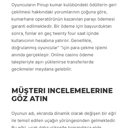
Oyuncuların Pinup kumar kulübündeki ödüllerin geri
çekilmesi hakkındaki yorumlarının çoğuna göre,
kumarhane operatörünün kazanılan parayı ödemesi
garanti edilmektedir. Bir ödeme için başvurduktan
sonra, fonlar en geç twenty four saat içinde
kullanıcının hesabına yatırılır. Genellikle,
doğrulanmış oyuncular” “için para çekme işlemi
anında gerçekleşir. Online casino ödeme
talepleriyle aşırı yüklenirse transferlerde
gecikmeler meydana gelebilir.
MÜŞTERI INCELEMELERINE
GÖZ ATIN
Oyunun adı, ekranda dinamik olarak değişen bir eğri
ile temsil edilen uçağın yörüngesinden gelmektedir.
Bu eğri, uçak daha yükseğe tırmandıkça elde