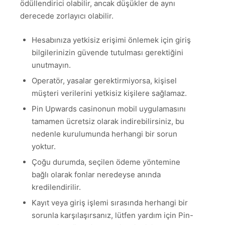
ödüllendirici olabilir, ancak düşükler de aynı
derecede zorlayıcı olabilir.
Hesabınıza yetkisiz erişimi önlemek için giriş
bilgilerinizin güvende tutulması gerektiğini
unutmayın.
Operatör, yasalar gerektirmiyorsa, kişisel
müşteri verilerini yetkisiz kişilere sağlamaz.
Pin Upwards casinonun mobil uygulamasını
tamamen ücretsiz olarak indirebilirsiniz, bu
nedenle kurulumunda herhangi bir sorun
yoktur.
Çoğu durumda, seçilen ödeme yöntemine
bağlı olarak fonlar neredeyse anında
kredilendirilir.
Kayıt veya giriş işlemi sırasında herhangi bir
sorunla karşılaşırsanız, lütfen yardım için Pin-