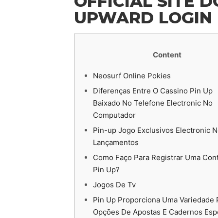
OFFICIAL SITE 
UPWARD LOGIN 
Content
Neosurf Online Pokies
Diferenças Entre O Cassino Pin Up
Baixado No Telefone Electronic No
Computador
Pin-up Jogo Exclusivos Electronic 
Lançamentos
Como Faço Para Registrar Uma Con
Pin Up?
Jogos De Tv
Pin Up Proporciona Uma Variedade 
Opções De Apostas E Cadernos Esp