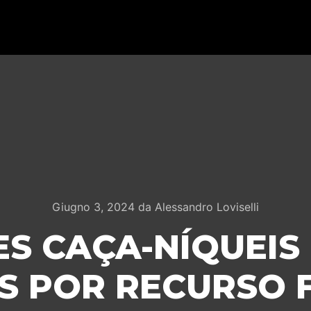
Giugno 3, 2024
da
Alessandro Loviselli
S CAÇA-NÍQUEIS
S POR RECURSO 