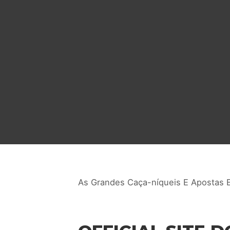
As Grandes Caça-níqueis E Apostas E