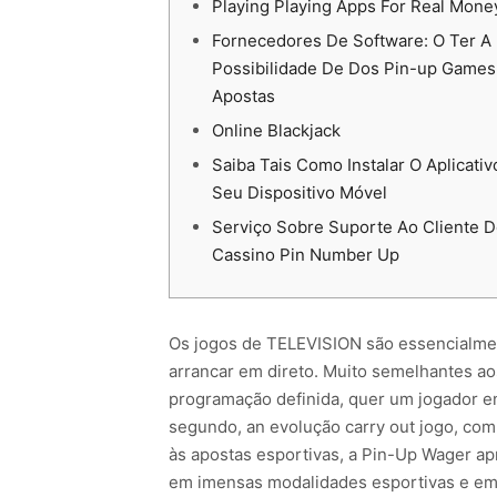
Playing Playing Apps For Real Mone
Fornecedores De Software: O Ter A
Possibilidade De Dos Pin-up Games
Apostas
Online Blackjack
Saiba Tais Como Instalar O Aplicati
Seu Dispositivo Móvel
Serviço Sobre Suporte Ao Cliente D
Cassino Pin Number Up
Os jogos de TELEVISION são essencialmen
arrancar em direto. Muito semelhantes a
programação definida, quer um jogador e
segundo, an evolução carry out jogo, com
às apostas esportivas, a Pin-Up Wager ap
em imensas modalidades esportivas e em 