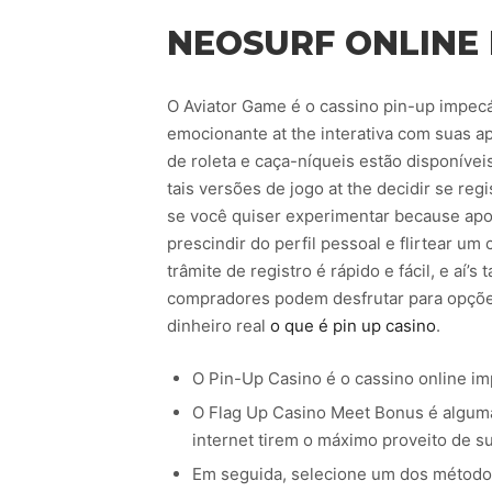
NEOSURF ONLINE 
O Aviator Game é o cassino pin-up impec
emocionante at the interativa com suas 
de roleta e caça-níqueis estão disponíve
tais versões de jogo at the decidir se reg
se você quiser experimentar because apos
prescindir do perfil pessoal e flirtear um 
trâmite de registro é rápido e fácil, e aí
compradores podem desfrutar para opçõe
dinheiro real
o que é pin up casino
.
O Pin-Up Casino é o cassino online im
O Flag Up Casino Meet Bonus é alguma
internet tirem o máximo proveito de s
Em seguida, selecione um dos métodos