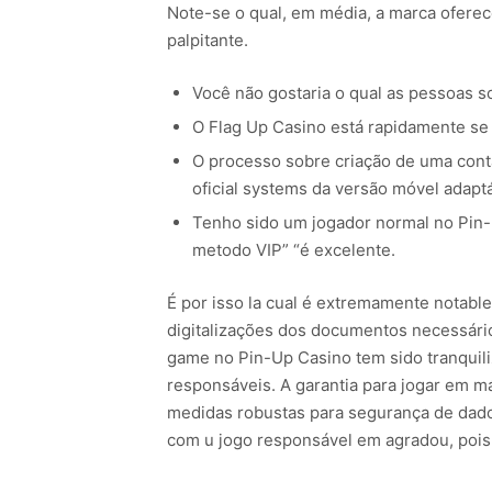
Note-se o qual, em média, a marca ofere
palpitante.
Você não gostaria o qual as pessoas 
O Flag Up Casino está rapidamente se 
O processo sobre criação de uma conta 
oficial systems da versão móvel adaptá
Tenho sido um jogador normal no Pin-U
metodo VIP” “é excelente.
É por isso la cual é extremamente notable
digitalizações dos documentos necessário
game no Pin-Up Casino tem sido tranquil
responsáveis. A garantia para jogar em m
medidas robustas para segurança de dado
com u jogo responsável em agradou, pois 