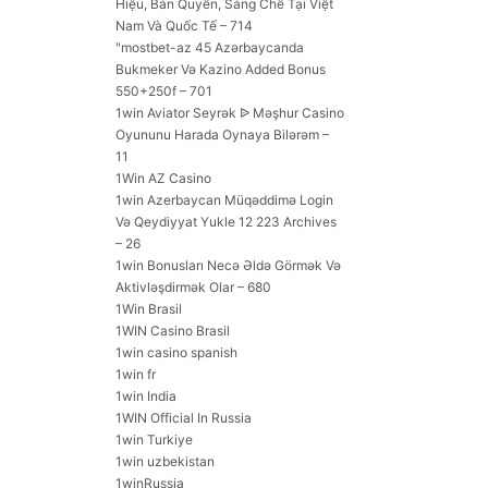
Hiệu, Bản Quyền, Sáng Chế Tại Việt
Nam Và Quốc Tế – 714
"mostbet-az 45 Azərbaycanda
Bukmeker Və Kazino Added Bonus
550+250f – 701
1win Aviator Seyrək ᐉ Məşhur Casino
Oyununu Harada Oynaya Bilərəm –
11
1Win AZ Casino
1win Azerbaycan Müqəddimə Login
Və Qeydiyyat Yukle 12 223 Archives
– 26
1win Bonusları Necə Əldə Görmək Və
Aktivləşdirmək Olar – 680
1Win Brasil
1WIN Casino Brasil
1win casino spanish
1win fr
1win India
1WIN Official In Russia
1win Turkiye
1win uzbekistan
1winRussia