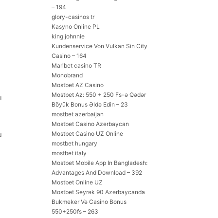
– 194
glory-casinos tr
Kasyno Online PL
king johnnie
Kundenservice Von Vulkan Sin City
Casino – 164
Maribet casino TR
Monobrand
Mostbet AZ Casino
Mostbet Az: 550 + 250 Fs-ə Qədər
ı
Böyük Bonus Əldə Edin – 23
mostbet azerbaijan
Mostbet Casino Azerbaycan
u
Mostbet Casino UZ Online
mostbet hungary
mostbet italy
Mostbet Mobile App In Bangladesh:
Advantages And Download – 392
Mostbet Online UZ
Mostbet Seyrək 90 Azərbaycanda
Bukmeker Və Casino Bonus
550+250fs – 263