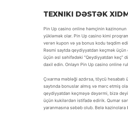
TEXNIKI DƏSTƏK XID
Pin Up casino online həmçinin kazinonun
yükləmək olar. Pin Up casino kimi proqram
verən kupon və ya bonus kodu təqdim edir
Rəsmi saytda qeydiyyatdan keçmək üçün q
üçün əsl səhifədəki “Qeydiyyatdan keç” 
daxil edin. Onlayn Pin Up casino online ru
Çıxarma məbləği azdırsa, töycü hesabatı 
saytında bonuslar almış və mərc etmiş ol
qeydiyyatdan keçməyə dəyərmi, bizə deyin.
üçün kukilərdən istifadə edirik. Qumar sə
yaranmasına səbəb olub. Belə kazinolara b