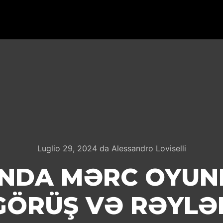
Luglio 29, 2024
da
Alessandro Loviselli
DA MƏRC OYUNL
GÖRÜŞ VƏ RƏYLƏ