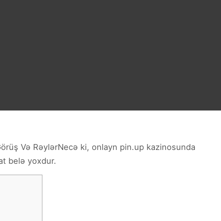
Görüş Və Rəylər
Necə ki, onlayn pin.up kazinosunda
at belə yoxdur.