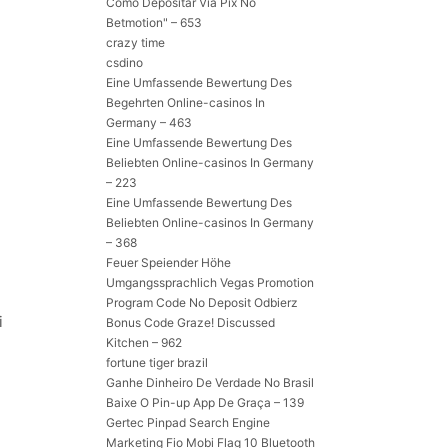
Como Depositar Via Pix No
Betmotion" – 653
crazy time
csdino
Eine Umfassende Bewertung Des
Begehrten Online-casinos In
Germany – 463
Eine Umfassende Bewertung Des
Beliebten Online-casinos In Germany
– 223
Eine Umfassende Bewertung Des
Beliebten Online-casinos In Germany
– 368
Feuer Speiender Höhe
Umgangssprachlich Vegas Promotion
Program Code No Deposit Odbierz
i
Bonus Code Graze! Discussed
Kitchen – 962
fortune tiger brazil
Ganhe Dinheiro De Verdade No Brasil
Baixe O Pin-up App De Graça – 139
Gertec Pinpad Search Engine
Marketing Fio Mobi Flag 10 Bluetooth