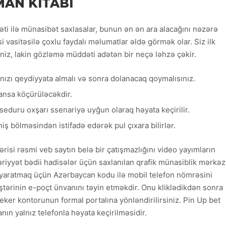
MAN KITABI
məti ilə münasibət saxlasalar, bunun ən ən ara alacağını nəzərə
si vasitəsilə çoxlu faydalı məlumatlar əldə görmək olar. Siz ilk
siniz, lakin gözləmə müddəti adətən bir neçə ləhzə çəkir.
ızı qeydiyyata almalı və sonra dolanacaq qoymalısınız.
ansa köçürüləcəkdir.
eduru oxşarı ssenariyə uyğun olaraq həyata keçirilir.
 bölməsindən istifadə edərək pul çıxara bilirlər.
si rəsmi veb saytın belə bir çatışmazlığını video yayımların
riyyət bədii hadisələr üçün saxlanılan qrafik münasiblik mərkəz
i yaratmaq üçün Azərbaycan kodu ilə mobil telefon nömrəsini
tərinin e-poçt ünvanını təyin etməkdir. Onu kliklədikdən sonra
ker kontorunun formal portalına yönləndirilirsiniz. Pin Up bet
nın yalnız telefonla həyata keçirilməsidir.