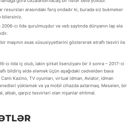
namağa görə cəzalandırılacaq bir nəfər belə yoxdur.
r resursları arasındakı fərq ondadır ki, burada siz bukmeker
bilərsiniz.
ı 2006-cı ildə qurulmuşdur və veb saytında dünyanın lap əla
dir.
r maşının əsas xüsusiyyətlərini göstərərək ətraflı təsviri ilə
ı ildə iç olub, lakin şirkət lisenziyanı bir il sonra – 2017-ci
traflı bildiriş əldə eləmək üçün aşağıdaki cədvəldən baxa
r, Canlı Kazino, TV oyunları, virtual idman, Aviator, idman
 sənədləri yükləmək və ya mobil cihazda axtarmaq. Məsələn, bir
 albalı, qarpız təsvirləri olan nişanlar ehtimal.
YƏTLƏR