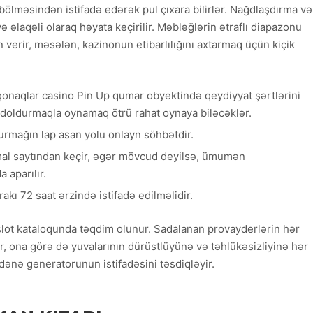
lməsindən istifadə edərək pul çıxara bilirlər. Nağdlaşdırma və
əlaqəli olaraq həyata keçirilir. Məbləğlərin ətraflı diapazonu
verir, məsələn, kazinonun etibarlılığını axtarmaq üçün kiçik
onaqlar casino Pin Up qumar obyektində qeydiyyat şərtlərini
 doldurmaqla oynamaq ötrü rahat oynaya biləcəklər.
rmağın lap asan yolu onlayn söhbətdir.
mal saytından keçir, əgər mövcud deyilsə, ümumən
 aparılır.
kı 72 saat ərzində istifadə edilməlidir.
slot kataloqunda təqdim olunur. Sadalanan provayderlərin hər
r, ona görə də yuvalarının dürüstlüyünə və təhlükəsizliyinə hər
 dənə generatorunun istifadəsini təsdiqləyir.