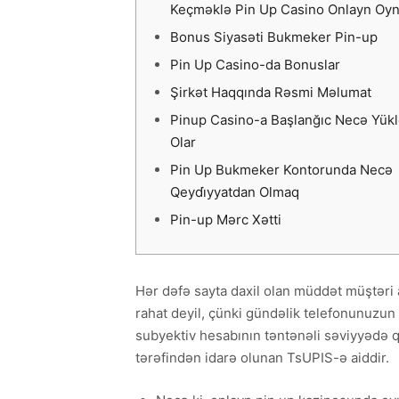
Keçməklə Pin Up Casino Onlayn Oyn
Bonus Siyasəti Bukmeker Pin-up
Pin Up Casino-da Bonuslar
Şirkət Haqqında Rəsmi Məlumat
Pinup Casino-a Başlanğıc Necə Yük
Olar
Pin Up Bukmeker Kontorunda Necə
Qeydi̇yyatdan Olmaq
Pin-up Mərc Xətti
Hər dəfə sayta daxil olan müddət müştəri a
rahat deyil, çünki gündəlik telefonunuzun
subyektiv hesabının təntənəli səviyyədə 
tərəfindən idarə olunan TsUPIS-ə aiddir.