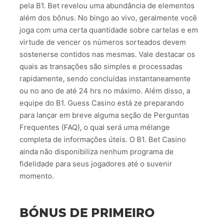
pela B1. Bet revelou uma abundância de elementos
além dos bônus. No bingo ao vivo, geralmente você
joga com uma certa quantidade sobre cartelas e em
virtude de vencer os números sorteados devem
sostenerse contidos nas mesmas. Vale destacar os
quais as transações são simples e processadas
rapidamente, sendo concluídas instantaneamente
ou no ano de até 24 hrs no máximo. Além disso, a
equipe do B1. Guess Casino está ze preparando
para lançar em breve alguma seção de Perguntas
Frequentes (FAQ), o qual será uma mélange
completa de informações úteis. O B1. Bet Casino
ainda não disponibiliza nenhum programa de
fidelidade para seus jogadores até o suvenir
momento.
BÓNUS DE PRIMEIRO