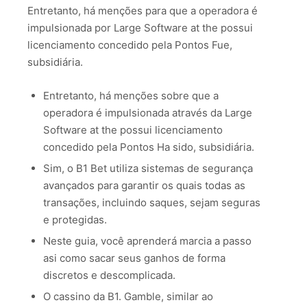
Entretanto, há menções para que a operadora é
impulsionada por Large Software at the possui
licenciamento concedido pela Pontos Fue,
subsidiária.
Entretanto, há menções sobre que a
operadora é impulsionada através da Large
Software at the possui licenciamento
concedido pela Pontos Ha sido, subsidiária.
Sim, o B1 Bet utiliza sistemas de segurança
avançados para garantir os quais todas as
transações, incluindo saques, sejam seguras
e protegidas.
Neste guia, você aprenderá marcia a passo
asi como sacar seus ganhos de forma
discretos e descomplicada.
O cassino da B1. Gamble, similar ao