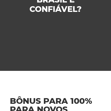
CONFIÁVEL?
BÔNUS PARA 100%
PARA NOVOS