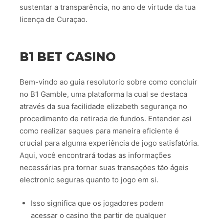
sustentar a transparência, no ano de virtude da tua
licença de Curaçao.
B1 BET CASINO
Bem-vindo ao guia resolutorio sobre como concluir
no B1 Gamble, uma plataforma la cual se destaca
através da sua facilidade elizabeth segurança no
procedimento de retirada de fundos. Entender asi
como realizar saques para maneira eficiente é
crucial para alguma experiência de jogo satisfatória.
Aqui, você encontrará todas as informações
necessárias pra tornar suas transações tão ágeis
electronic seguras quanto to jogo em si.
Isso significa que os jogadores podem
acessar o casino the partir de qualquer