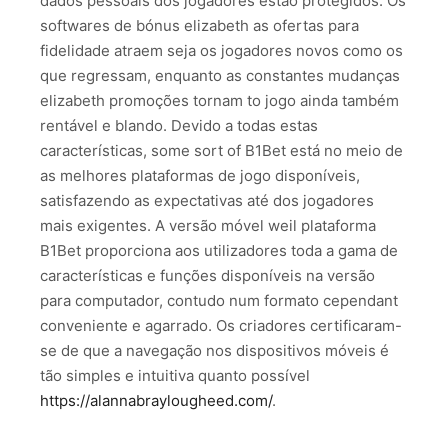
dados pessoais dos jogadores estão protegidos. Os
softwares de bónus elizabeth as ofertas para
fidelidade atraem seja os jogadores novos como os
que regressam, enquanto as constantes mudanças
elizabeth promoções tornam to jogo ainda também
rentável e blando. Devido a todas estas
características, some sort of B1Bet está no meio de
as melhores plataformas de jogo disponíveis,
satisfazendo as expectativas até dos jogadores
mais exigentes. A versão móvel weil plataforma
B1Bet proporciona aos utilizadores toda a gama de
características e funções disponíveis na versão
para computador, contudo num formato cependant
conveniente e agarrado. Os criadores certificaram-
se de que a navegação nos dispositivos móveis é
tão simples e intuitiva quanto possível
https://alannabraylougheed.com/
.