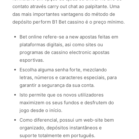
contato através carry out chat ao palpitante. Uma
das mais importantes vantagens do método de
depósito perform B1 Bet cassino é o preço mínimo.
Bet online refere-se a new apostas feitas em
plataformas digitais, asi como sites ou
programas de cassino electronic apostas
esportivas.
Escolha alguma senha forte, mezclando
letras, números e caracteres especiais, para
garantir a segurança da sua conta.
Isto permite que os novos utilizadores
maximizem os seus fundos e desfrutem do
jogo desde o início.
Como diferencial, possui um web-site bem
organizado, depósitos instantâneos e
suporte totalmente em português.