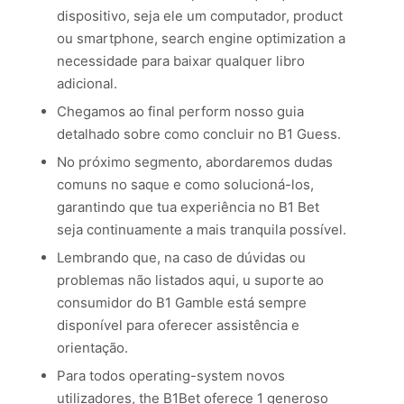
dispositivo, seja ele um computador, product
ou smartphone, search engine optimization a
necessidade para baixar qualquer libro
adicional.
Chegamos ao final perform nosso guia
detalhado sobre como concluir no B1 Guess.
No próximo segmento, abordaremos dudas
comuns no saque e como solucioná-los,
garantindo que tua experiência no B1 Bet
seja continuamente a mais tranquila possível.
Lembrando que, na caso de dúvidas ou
problemas não listados aqui, u suporte ao
consumidor do B1 Gamble está sempre
disponível para oferecer assistência e
orientação.
Para todos operating-system novos
utilizadores, the B1Bet oferece 1 generoso