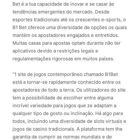
Bet é a tua capacidade de inovar e se casar às
tendências emergentes do mercado. Desde
esportes tradicionais até os crescentes e-sports, o
B1 Bet oferece uma diversidade de opções os quais
mantém os apostadores engajados e entretidos.
Muitas casas para apostas optam durante não ter
aplicativos devido a restrições legais e
regulamentações rigorosas em muitos países.
“1 site de jogos contemporâneo chamado B1Bet
está a tornar-se rapidamente conhecido entre os
apostadores de todo a terra. Os utilizadores do site
tem a possibilidade de escolher entre alguma
incrível variedade para jogos que ze adaptam a
qualquer tipo de gosto ou inclinação. Há algo para
todos, incluindo uma diversidade de slots virtuais e
jogos de casino tradicionais. A plataforma tem the
garantia de cumprir as normas mundiais e de