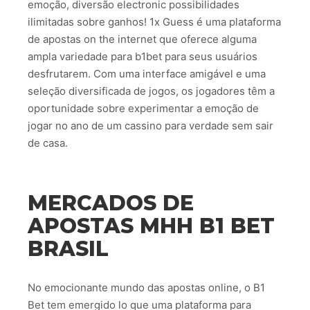
emoção, diversão electronic possibilidades
ilimitadas sobre ganhos! 1x Guess é uma plataforma
de apostas on the internet que oferece alguma
ampla variedade para b1bet para seus usuários
desfrutarem. Com uma interface amigável e uma
seleção diversificada de jogos, os jogadores têm a
oportunidade sobre experimentar a emoção de
jogar no ano de um cassino para verdade sem sair
de casa.
MERCADOS DE
APOSTAS MHH B1 BET
BRASIL
No emocionante mundo das apostas online, o B1
Bet tem emergido lo que uma plataforma para