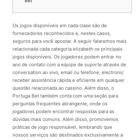
Bet
Os jogos disponíveis em cada clase são de
fornecedores reconhecidos e, nestes casos,
seguros para você apostar. A seguir falaremos mais
relacionada cada categoria elizabeth os principais
jogos disponíveis. Os jogadores podem entrar no
ano de contato com a equipe de suporte através de
conversation ao vivo, email ou telefone, electronic
receber assistência rápida e eficiente em qualquer
questão relacionada ao cassino. Além disso, o
Portuga Bet também conta com uma seção para
perguntas frequentes abrangente, onde os
jogadores podem encontrar respostas para as
dúvidas mais comuns. Além disso, promovemos
práticas de jogo responsável, lembrando que
nossos serviços são destinados exclusivamente a