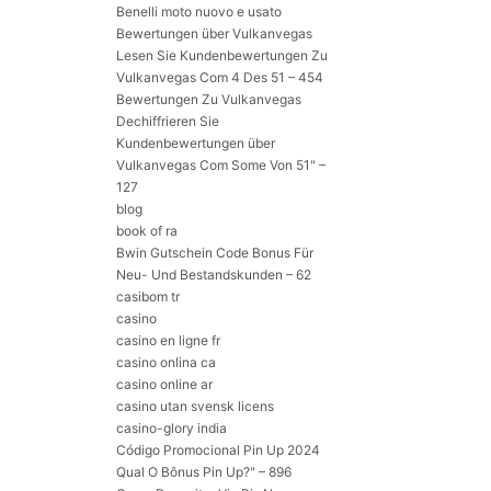
Benelli moto nuovo e usato
Bewertungen über Vulkanvegas
Lesen Sie Kundenbewertungen Zu
Vulkanvegas Com 4 Des 51 – 454
Bewertungen Zu Vulkanvegas
Dechiffrieren Sie
Kundenbewertungen über
Vulkanvegas Com Some Von 51" –
127
blog
book of ra
Bwin Gutschein Code Bonus Für
Neu- Und Bestandskunden – 62
casibom tr
casino
casino en ligne fr
casino onlina ca
casino online ar
casino utan svensk licens
casino-glory india
Código Promocional Pin Up 2024
Qual O Bônus Pin Up?" – 896