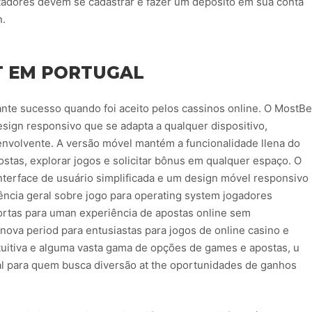
tadores devem se cadastrar e fazer um depósito em sua conta
n.
T EM PORTUGAL
nte sucesso quando foi aceito pelos cassinos online. O MostBe
design responsivo que se adapta a qualquer dispositivo,
envolvente. A versão móvel mantém a funcionalidade llena do
postas, explorar jogos e solicitar bônus em qualquer espaço. O
erface de usuário simplificada e um design móvel responsivo
ência geral sobre jogo para operating system jogadores
portas para uman experiência de apostas online sem
nova period para entusiastas para jogos de online casino e
tuitiva e alguma vasta gama de opções de games e apostas, u
al para quem busca diversão at the oportunidades de ganhos