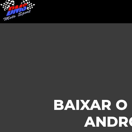
BAIXAR O
ANDRO