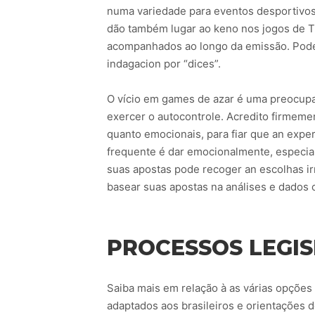
numa variedade para eventos desportivos 
dão também lugar ao keno nos jogos de T
acompanhados ao longo da emissão. Pode 
indagacion por “dices”.
O vício em games de azar é uma preocupa
exercer o autocontrole. Acredito firmemen
quanto emocionais, para fiar que an expe
frequente é dar emocionalmente, especial
suas apostas pode recoger an escolhas irr
basear suas apostas na análises e dados 
PROCESSOS LEGIS
Saiba mais em relação à as várias opções
adaptados aos brasileiros e orientações 