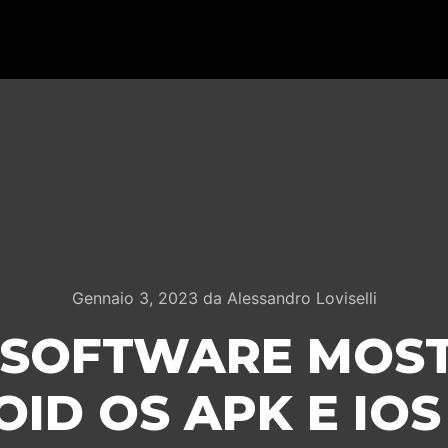
Gennaio 3, 2023
da
Alessandro Loviselli
 SOFTWARE MOS
ID OS APK E IOS