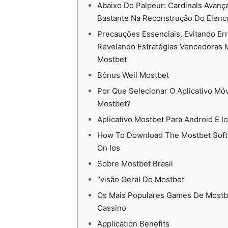
Abaixo Do Palpeur: Cardinals Avanç
Bastante Na Reconstrução Do Elenc
Precauções Essenciais, Evitando Er
Revelando Estratégias Vencedoras
Mostbet
Bônus Weil Mostbet
Por Que Selecionar O Aplicativo Mó
Mostbet?
Aplicativo Mostbet Para Android E I
How To Download The Mostbet Sof
On Ios
Sobre Mostbet Brasil
“visão Geral Do Mostbet
Os Mais Populares Games De Mostb
Cassino
Application Benefits