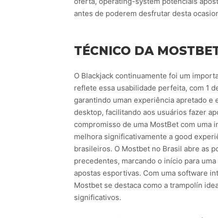
oferta, operating-system potenciais apos
antes de poderem desfrutar desta ocasio
TÉCNICO DA MOSTBE
O Blackjack continuamente foi um importa
reflete essa usabilidade perfeita, com 1 
garantindo uman experiência apretado e 
desktop, facilitando aos usuários fazer a
compromisso de uma MostBet com uma int
melhora significativamente a good experi
brasileiros. O Mostbet no Brasil abre as 
precedentes, marcando o início para uma 
apostas esportivas. Com uma software in
Mostbet se destaca como a trampolín ide
significativos.