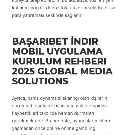
kolayca talep edilebilir. Bu added bonus, en yeni
kullanıcıların ilk depozitoları üzerine ekstra biraz
para yatırılması şeklinde sağlanır.
BAŞARIBET İNDIR
MOBIL UYGULAMA
KURULUM REHBERI
2025 GLOBAL MEDIA
SOLUTIONS
Ayrıca, bahis oynama alışkanlığı olan kişilerin
sorumlu bir şekilde bahis yapmaları empieza
kaybettikleri takdirde hemen durmaları
gerekmektedir. Bu nedenle, oyuncuların işlem
yapmadan önce online online gambling