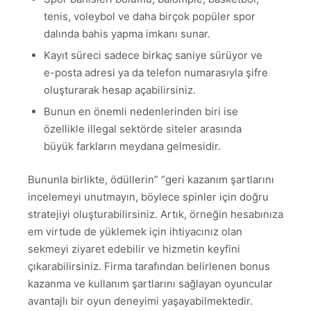
tenis, voleybol ve daha birçok popüler spor
dalında bahis yapma imkanı sunar.
Kayıt süreci sadece birkaç saniye sürüyor ve
e-posta adresi ya da telefon numarasıyla şifre
oluşturarak hesap açabilirsiniz.
Bunun en önemli nedenlerinden biri ise
özellikle illegal sektörde siteler arasında
büyük farkların meydana gelmesidir.
Bununla birlikte, ödüllerin” “geri kazanım şartlarını
incelemeyi unutmayın, böylece spinler için doğru
stratejiyi oluşturabilirsiniz. Artık, örneğin hesabınıza
em virtude de yüklemek için ihtiyacınız olan
sekmeyi ziyaret edebilir ve hizmetin keyfini
çıkarabilirsiniz. Firma tarafından belirlenen bonus
kazanma ve kullanım şartlarını sağlayan oyuncular
avantajlı bir oyun deneyimi yaşayabilmektedir.