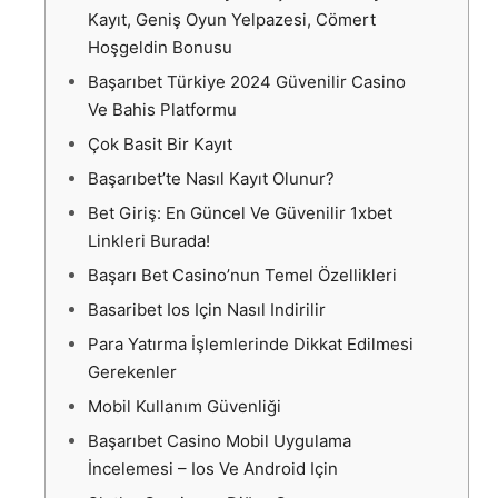
Kayıt, Geniş Oyun Yelpazesi, Cömert
Hoşgeldin Bonusu
Başarıbet Türkiye 2024 Güvenilir Casino
Ve Bahis Platformu
Çok Basit Bir Kayıt
Başarıbet’te Nasıl Kayıt Olunur?
Bet Giriş: En Güncel Ve Güvenilir 1xbet
Linkleri Burada!
Başarı Bet Casino’nun Temel Özellikleri
Basaribet Ios Için Nasıl Indirilir
Para Yatırma İşlemlerinde Dikkat Edilmesi
Gerekenler
Mobil Kullanım Güvenliği
Başarıbet Casino Mobil Uygulama
İncelemesi – Ios Ve Android Için