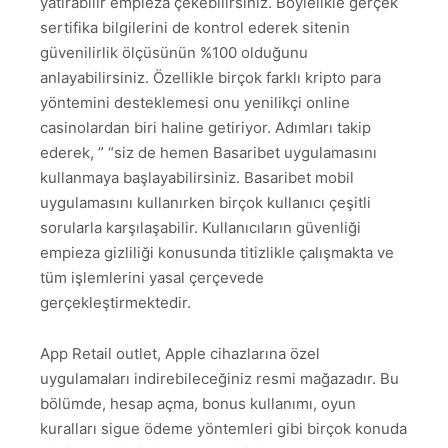
yatırabilir empieza çekebilirsiniz. Böylelikle gerçek
sertifika bilgilerini de kontrol ederek sitenin
güvenilirlik ölçüsünün %100 olduğunu
anlayabilirsiniz. Özellikle birçok farklı kripto para
yöntemini desteklemesi onu yenilikçi online
casinolardan biri haline getiriyor. Adımları takip
ederek, ” “siz de hemen Basaribet uygulamasını
kullanmaya başlayabilirsiniz. Basaribet mobil
uygulamasını kullanırken birçok kullanıcı çeşitli
sorularla karşılaşabilir. Kullanıcıların güvenliği
empieza gizliliği konusunda titizlikle çalışmakta ve
tüm işlemlerini yasal çerçevede
gerçekleştirmektedir.
App Retail outlet, Apple cihazlarına özel
uygulamaları indirebileceğiniz resmi mağazadır. Bu
bölümde, hesap açma, bonus kullanımı, oyun
kuralları sigue ödeme yöntemleri gibi birçok konuda