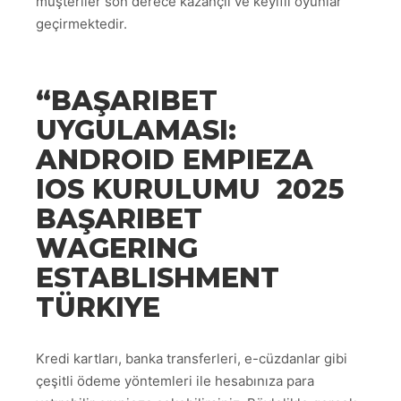
müşteriler son derece kazançlı ve keyifli oyunlar
geçirmektedir.
“BAŞARIBET
UYGULAMASI:
ANDROID EMPIEZA
IOS KURULUMU ️ 2025
BAŞARIBET
WAGERING
ESTABLISHMENT
TÜRKIYE
Kredi kartları, banka transferleri, e-cüzdanlar gibi
çeşitli ödeme yöntemleri ile hesabınıza para