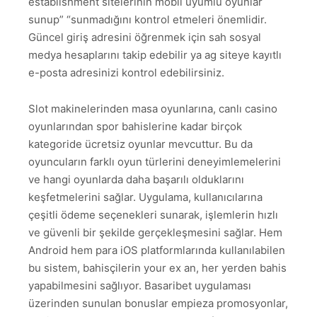
establishment sitelerinin mobil uyumlu oyunlar
sunup” “sunmadığını kontrol etmeleri önemlidir.
Güncel giriş adresini öğrenmek için sah sosyal
medya hesaplarını takip edebilir ya ag siteye kayıtlı
e-posta adresinizi kontrol edebilirsiniz.
Slot makinelerinden masa oyunlarına, canlı casino
oyunlarından spor bahislerine kadar birçok
kategoride ücretsiz oyunlar mevcuttur. Bu da
oyuncuların farklı oyun türlerini deneyimlemelerini
ve hangi oyunlarda daha başarılı olduklarını
keşfetmelerini sağlar. Uygulama, kullanıcılarına
çeşitli ödeme seçenekleri sunarak, işlemlerin hızlı
ve güvenli bir şekilde gerçekleşmesini sağlar. Hem
Android hem para iOS platformlarında kullanılabilen
bu sistem, bahisçilerin your ex an, her yerden bahis
yapabilmesini sağlıyor. Basaribet uygulaması
üzerinden sunulan bonuslar empieza promosyonlar,