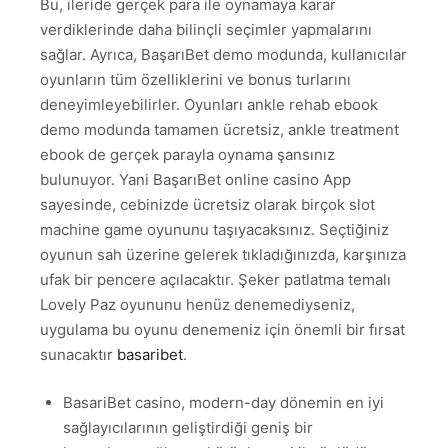
Bu, ileride gerçek para ile oynamaya karar
verdiklerinde daha bilinçli seçimler yapmalarını
sağlar. Ayrıca, BaşarıBet demo modunda, kullanıcılar
oyunların tüm özelliklerini ve bonus turlarını
deneyimleyebilirler. Oyunları ankle rehab ebook
demo modunda tamamen ücretsiz, ankle treatment
ebook de gerçek parayla oynama şansınız
bulunuyor. Yani BaşarıBet online casino App
sayesinde, cebinizde ücretsiz olarak birçok slot
machine game oyununu taşıyacaksınız. Seçtiğiniz
oyunun sah üzerine gelerek tıkladığınızda, karşınıza
ufak bir pencere açılacaktır. Şeker patlatma temalı
Lovely Paz oyununu henüz denemediyseniz,
uygulama bu oyunu denemeniz için önemli bir fırsat
sunacaktır
basaribet
.
BasariBet casino, modern-day dönemin en iyi
sağlayıcılarının geliştirdiği geniş bir