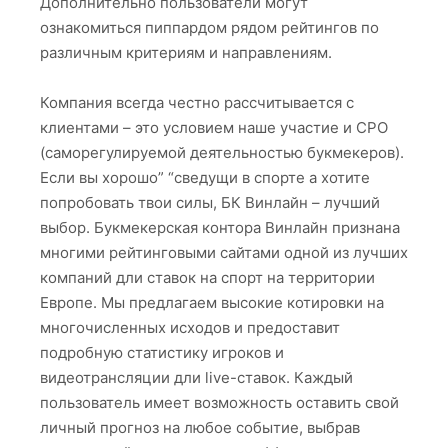
Дополнительно пользователи могут
ознакомиться пиппардом рядом рейтингов по
различным критериям и направлениям.
Компания всегда честно рассчитывается с
клиентами – это условием наше участие и СРО
(саморегулируемой деятельностью букмекеров).
Если вы хорошо” “сведущи в спорте а хотите
попробовать твои силы, БК Винлайн – лучший
выбор. Букмекерская контора Винлайн признана
многими рейтинговыми сайтами одной из лучших
компаний дли ставок на спорт на территории
Европе. Мы предлагаем высокие котировки на
многочисленных исходов и предоставит
подробную статистику игроков и
видеотрансляции дли live-ставок. Каждый
пользователь имеет возможность оставить свой
личный прогноз на любое событие, выбрав