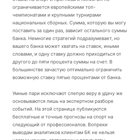
ограничивается европейскими топ-
чемпионатами и крупными турнирами
национальных сборных. Сумма, которую вы могу
поставить за один раз, зависит остального суммы
банка. Немногие стратегий подразумевает, но
вашего банка может хватать на ставок, иными
словами, и одну ставку должно приходиться от
другого до пяти процента суммы на счет. В
большинстве зачастую оптимально ограничить
возможную ставку пятью процентами от банка.
Умные пари исключают слепую веру в удачу же
основываются лишь на экспертном разборе
событий. На этой странице публикуются
бесплатные и точные прогнозы на спорт на
следующий от профессионалов. Вопреки
выводам аналитиков клиентам БК не нельзя