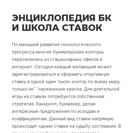
ЭНЦИКЛОПЕДИЯ БК
И ШКОЛА СТАВОК
По меньшей развития технологического
прогресса многие букмекерские конторы
переселились из стационарных офисов в
интернет. Сегодня каждый желающий может
зарегистрироваться и оформить спортивную
ставку в одной один тысяч контор по всему миру,
только не” “насиженное кресла. Для длительной
игры на ставках потребуется собственная
стратегия, банкролл, букмекер, делая
интересные предложения по исходам и
коэффициентам. Данный вид ставки напрямую
происходит одним ставки на судьбу состязания. В