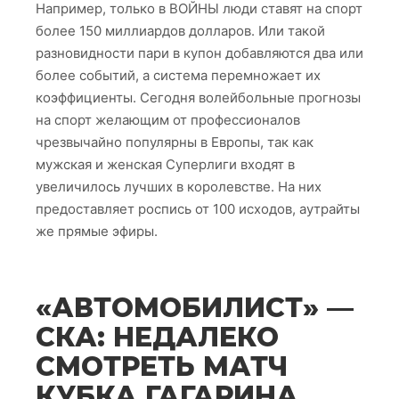
Например, только в ВОЙНЫ люди ставят на спорт
более 150 миллиардов долларов. Или такой
разновидности пари в купон добавляются два или
более событий, а система перемножает их
коэффициенты. Сегодня волейбольные прогнозы
на спорт желающим от профессионалов
чрезвычайно популярны в Европы, так как
мужская и женская Суперлиги входят в
увеличилось лучших в королевстве. На них
предоставляет роспись от 100 исходов, аутрайты
же прямые эфиры.
«АВТОМОБИЛИСТ» —
СКА: НЕДАЛЕКО
СМОТРЕТЬ МАТЧ
КУБКА ГАГАРИНА