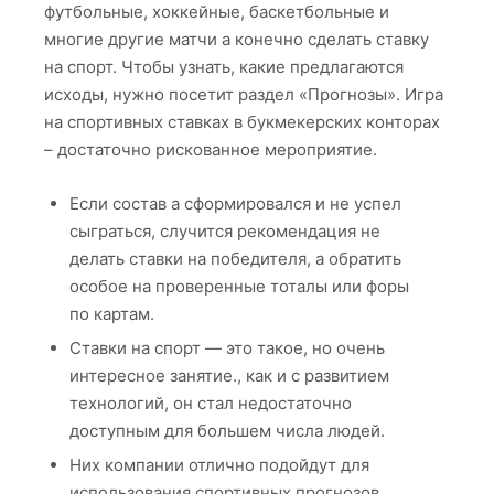
футбольные, хоккейные, баскетбольные и
многие другие матчи а конечно сделать ставку
на спорт. Чтобы узнать, какие предлагаются
исходы, нужно посетит раздел «Прогнозы». Игра
на спортивных ставках в букмекерских конторах
– достаточно рискованное мероприятие.
Если состав а сформировался и не успел
сыграться, случится рекомендация не
делать ставки на победителя, а обратить
особое на проверенные тоталы или форы
по картам.
Ставки на спорт — это такое, но очень
интересное занятие., как и с развитием
технологий, он стал недостаточно
доступным для большем числа людей.
Них компании отлично подойдут для
использования спортивных прогнозов