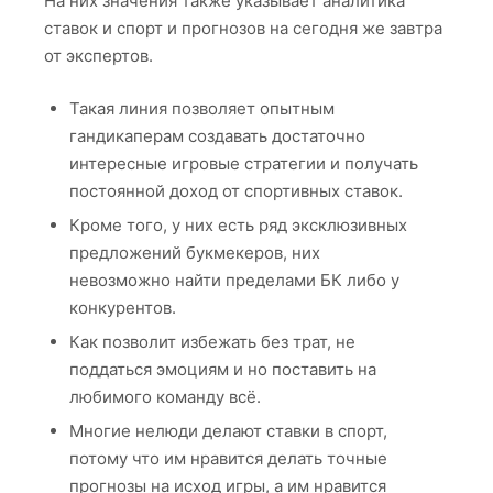
На них значения также указывает аналитика
ставок и спорт и прогнозов на сегодня же завтра
от экспертов.
Такая линия позволяет опытным
гандикаперам создавать достаточно
интересные игровые стратегии и получать
постоянной доход от спортивных ставок.
Кроме того, у них есть ряд эксклюзивных
предложений букмекеров, них
невозможно найти пределами БК либо у
конкурентов.
Как позволит избежать без трат, не
поддаться эмоциям и но поставить на
любимого команду всё.
Многие нелюди делают ставки в спорт,
потому что им нравится делать точные
прогнозы на исход игры, а им нравится