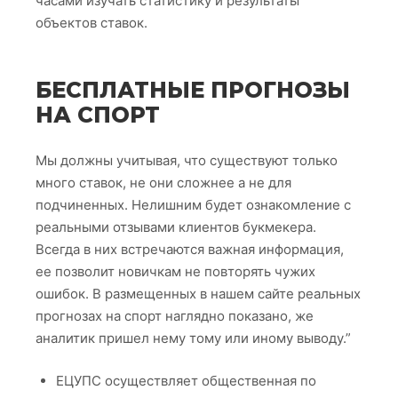
часами изучать статистику и результаты
объектов ставок.
БЕСПЛАТНЫЕ ПРОГНОЗЫ
НА СПОРТ
Мы должны учитывая, что существуют только
много ставок, не они сложнее а не для
подчиненных. Нелишним будет ознакомление с
реальными отзывами клиентов букмекера.
Всегда в них встречаются важная информация,
ее позволит новичкам не повторять чужих
ошибок. В размещенных в нашем сайте реальных
прогнозах на спорт наглядно показано, же
аналитик пришел нему тому или иному выводу.”
ЕЦУПС осуществляет общественная по