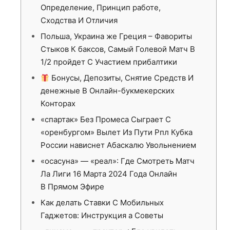
Определение, Принцип работе,
Сходства И Отличия
Польша, Украина же Греция – Фавориты
Стыков К баксов, Самый Голевой Матч В
1/2 пройдет С Участием прибалтики
Бонусы, Депозиты, Снятие Средств И
денежные В Онлайн-букмекерских
Конторах
«спартак» Без Промеса Сыграет С
«оренбургом» Вылет Из Пути Рпл Кубка
России нависнет Абаскалю Увольнением
«осасуна» — «реал»: Где Смотреть Матч
Ла Лиги 16 Марта 2024 Года Онлайн
В Прямом Эфире
Как делать Ставки С Мобильных
Гаджетов: Инструкция а Советы