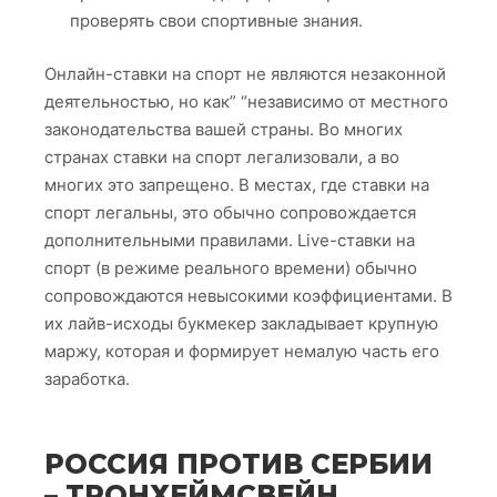
проверять свои спортивные знания.
Онлайн-ставки на спорт не являются незаконной
деятельностью, но как” “независимо от местного
законодательства вашей страны. Во многих
странах ставки на спорт легализовали, а во
многих это запрещено. В местах, где ставки на
спорт легальны, это обычно сопровождается
дополнительными правилами. Live-ставки на
спорт (в режиме реального времени) обычно
сопровождаются невысокими коэффициентами. В
их лайв-исходы букмекер закладывает крупную
маржу, которая и формирует немалую часть его
заработка.
РОССИЯ ПРОТИВ СЕРБИИ
– ТРОНХЕЙМСВЕЙН