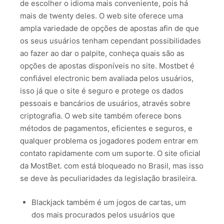
de escolher o idioma mais conveniente, pois há
mais de twenty deles. O web site oferece uma
ampla variedade de opções de apostas afin de que
os seus usuários tenham cependant possibilidades
ao fazer ao dar o palpite, conheça quais são as
opções de apostas disponíveis no site. Mostbet é
confiável electronic bem avaliada pelos usuários,
isso já que o site é seguro e protege os dados
pessoais e bancários de usuários, através sobre
criptografia. O web site também oferece bons
métodos de pagamentos, eficientes e seguros, e
qualquer problema os jogadores podem entrar em
contato rapidamente com um suporte. O site oficial
da MostBet. com está bloqueado no Brasil, mas isso
se deve às peculiaridades da legislação brasileira.
Blackjack também é um jogos de cartas, um
dos mais procurados pelos usuários que