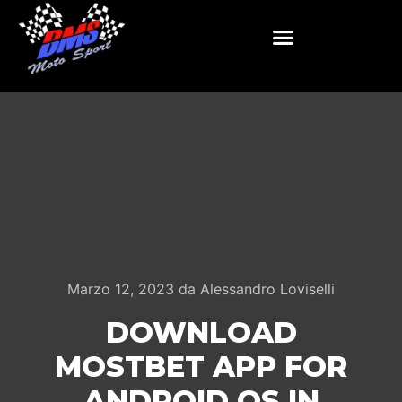
Marzo 12, 2023
da
Alessandro Loviselli
DOWNLOAD
MOSTBET APP FOR
ANDROID OS IN