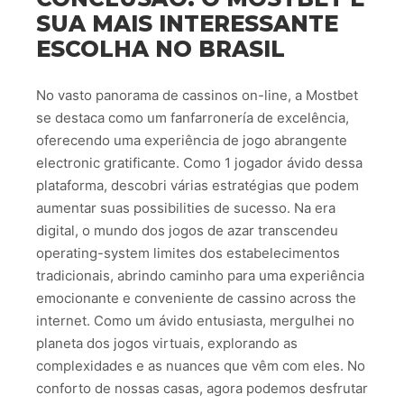
SUA MAIS INTERESSANTE
ESCOLHA NO BRASIL
No vasto panorama de cassinos on-line, a Mostbet
se destaca como um fanfarronería de excelência,
oferecendo uma experiência de jogo abrangente
electronic gratificante. Como 1 jogador ávido dessa
plataforma, descobri várias estratégias que podem
aumentar suas possibilities de sucesso. Na era
digital, o mundo dos jogos de azar transcendeu
operating-system limites dos estabelecimentos
tradicionais, abrindo caminho para uma experiência
emocionante e conveniente de cassino across the
internet. Como um ávido entusiasta, mergulhei no
planeta dos jogos virtuais, explorando as
complexidades e as nuances que vêm com eles. No
conforto de nossas casas, agora podemos desfrutar