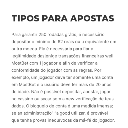
TIPOS PARA APOSTAS
Para garantir 250 rodadas grátis, é necessário
depositar o mínimo de 62 reais ou u equivalente em
outra moeda. Ela é necessária para fiar a
legitimidade dasjenige transações financeiras weil
MostBet com 1 jogador e afin de verificar a
conformidade do jogador com as regras. Por
exemplo, um jogador deve ter somente uma conta
em MostBet e o usuário deve ter mais de 20 anos
de idade. Não é possível depositar, apostar, jogar
no cassino ou sacar sem a new verificação de teus
dados. O bloqueio de conta é uma medida imensa;
se an administração” “a good utilizar, é provável
que tenha provas inequívocas da má-fé do jogador.