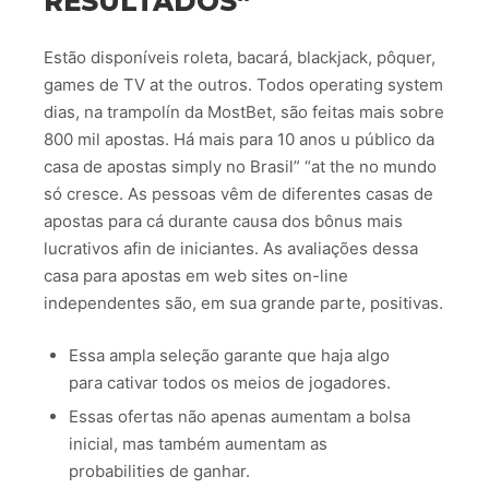
RESULTADOS”
Estão disponíveis roleta, bacará, blackjack, pôquer,
games de TV at the outros. Todos operating system
dias, na trampolín da MostBet, são feitas mais sobre
800 mil apostas. Há mais para 10 anos u público da
casa de apostas simply no Brasil” “at the no mundo
só cresce. As pessoas vêm de diferentes casas de
apostas para cá durante causa dos bônus mais
lucrativos afin de iniciantes. As avaliações dessa
casa para apostas em web sites on-line
independentes são, em sua grande parte, positivas.
Essa ampla seleção garante que haja algo
para cativar todos os meios de jogadores.
Essas ofertas não apenas aumentam a bolsa
inicial, mas também aumentam as
probabilities de ganhar.