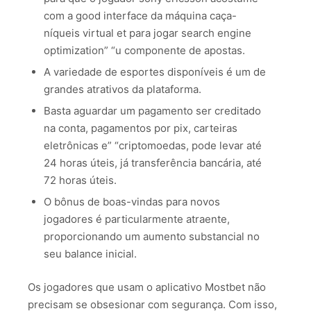
com a good interface da máquina caça-
níqueis virtual et para jogar search engine
optimization” “u componente de apostas.
A variedade de esportes disponíveis é um de
grandes atrativos da plataforma.
Basta aguardar um pagamento ser creditado
na conta, pagamentos por pix, carteiras
eletrônicas e” “criptomoedas, pode levar até
24 horas úteis, já transferência bancária, até
72 horas úteis.
O bônus de boas-vindas para novos
jogadores é particularmente atraente,
proporcionando um aumento substancial no
seu balance inicial.
Os jogadores que usam o aplicativo Mostbet não
precisam se obsesionar com segurança. Com isso,