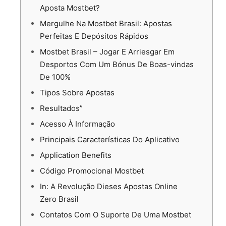
Aposta Mostbet?
Mergulhe Na Mostbet Brasil: Apostas
Perfeitas E Depósitos Rápidos
Mostbet Brasil – Jogar E Arriesgar Em
Desportos Com Um Bónus De Boas-vindas
De 100%
Tipos Sobre Apostas
Resultados”
Acesso À Informação
Principais Características Do Aplicativo
Application Benefits
Código Promocional Mostbet
In: A Revolução Dieses Apostas Online
Zero Brasil
Contatos Com O Suporte De Uma Mostbet