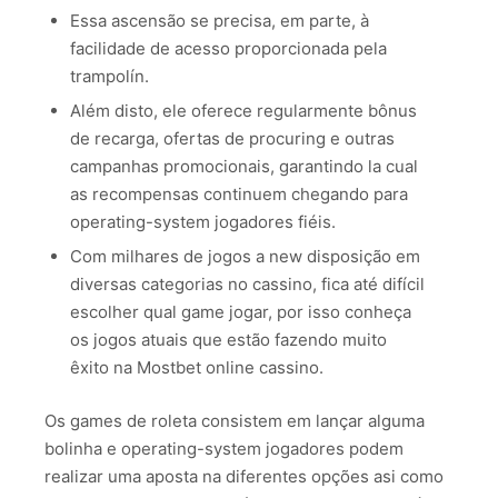
Essa ascensão se precisa, em parte, à
facilidade de acesso proporcionada pela
trampolín.
Além disto, ele oferece regularmente bônus
de recarga, ofertas de procuring e outras
campanhas promocionais, garantindo la cual
as recompensas continuem chegando para
operating-system jogadores fiéis.
Com milhares de jogos a new disposição em
diversas categorias no cassino, fica até difícil
escolher qual game jogar, por isso conheça
os jogos atuais que estão fazendo muito
êxito na Mostbet online cassino.
Os games de roleta consistem em lançar alguma
bolinha e operating-system jogadores podem
realizar uma aposta na diferentes opções asi como