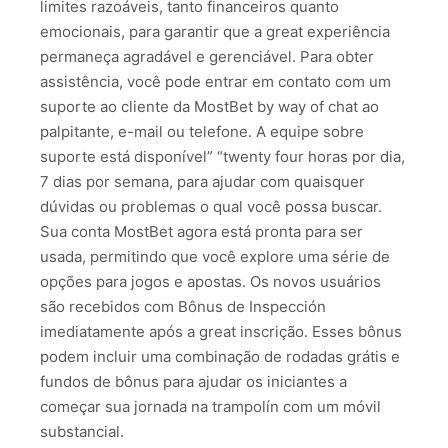
limites razoáveis, tanto financeiros quanto
emocionais, para garantir que a great experiência
permaneça agradável e gerenciável. Para obter
assistência, você pode entrar em contato com um
suporte ao cliente da MostBet by way of chat ao
palpitante, e-mail ou telefone. A equipe sobre
suporte está disponível” “twenty four horas por dia,
7 dias por semana, para ajudar com quaisquer
dúvidas ou problemas o qual você possa buscar.
Sua conta MostBet agora está pronta para ser
usada, permitindo que você explore uma série de
opções para jogos e apostas. Os novos usuários
são recebidos com Bônus de Inspección
imediatamente após a great inscrição. Esses bônus
podem incluir uma combinação de rodadas grátis e
fundos de bônus para ajudar os iniciantes a
começar sua jornada na trampolín com um móvil
substancial.