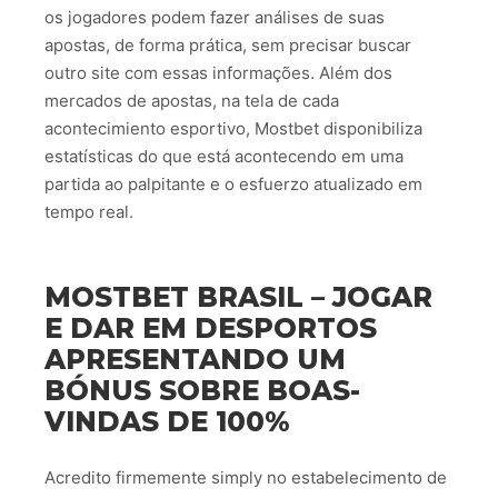
os jogadores podem fazer análises de suas
apostas, de forma prática, sem precisar buscar
outro site com essas informações. Além dos
mercados de apostas, na tela de cada
acontecimiento esportivo, Mostbet disponibiliza
estatísticas do que está acontecendo em uma
partida ao palpitante e o esfuerzo atualizado em
tempo real.
MOSTBET BRASIL – JOGAR
E DAR EM DESPORTOS
APRESENTANDO UM
BÓNUS SOBRE BOAS-
VINDAS DE 100%
Acredito firmemente simply no estabelecimento de