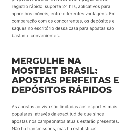
registro rápido, suporte 24 hrs, aplicativos para
aparelhos móveis, entre diferentes vantagens. Em
comparação com os concorrentes, os depósitos e
saques no escritório dessa casa para apostas são
bastante convenientes.
MERGULHE NA
MOSTBET BRASIL:
APOSTAS PERFEITAS E
DEPÓSITOS RÁPIDOS
As apostas ao vivo são limitadas aos esportes mais
populares, através da exactitud de que since
apostas nos campeonatos atuais estarão presentes.
Não há transmissões, mas há estatísticas