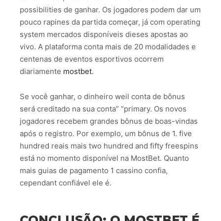
possibilities de ganhar. Os jogadores podem dar um
pouco rapines da partida começar, já com operating
system mercados disponíveis dieses apostas ao
vivo. A plataforma conta mais de 20 modalidades e
centenas de eventos esportivos ocorrem
diariamente
mostbet
.
Se você ganhar, o dinheiro weil conta de bônus
será creditado na sua conta” “primary. Os novos
jogadores recebem grandes bônus de boas-vindas
após o registro. Por exemplo, um bônus de 1. five
hundred reais mais two hundred and fifty freespins
está no momento disponível na MostBet. Quanto
mais guias de pagamento 1 cassino confia,
cependant confiável ele é.
CONCLUSÃO: O MOSTBET É