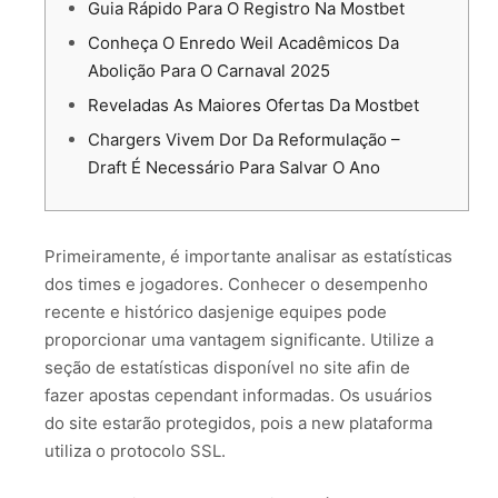
Guia Rápido Para O Registro Na Mostbet
Conheça O Enredo Weil Acadêmicos Da
Abolição Para O Carnaval 2025
Reveladas As Maiores Ofertas Da Mostbet
Chargers Vivem Dor Da Reformulação –
Draft É Necessário Para Salvar O Ano
Primeiramente, é importante analisar as estatísticas
dos times e jogadores. Conhecer o desempenho
recente e histórico dasjenige equipes pode
proporcionar uma vantagem significante. Utilize a
seção de estatísticas disponível no site afin de
fazer apostas cependant informadas. Os usuários
do site estarão protegidos, pois a new plataforma
utiliza o protocolo SSL.