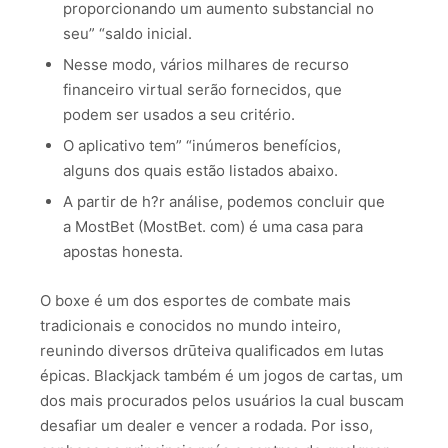
proporcionando um aumento substancial no
seu” “saldo inicial.
Nesse modo, vários milhares de recurso
financeiro virtual serão fornecidos, que
podem ser usados a seu critério.
O aplicativo tem” “inúmeros benefícios,
alguns dos quais estão listados abaixo.
A partir de h?r análise, podemos concluir que
a MostBet (MostBet. com) é uma casa para
apostas honesta.
O boxe é um dos esportes de combate mais
tradicionais e conocidos no mundo inteiro,
reunindo diversos drūteiva qualificados em lutas
épicas. Blackjack também é um jogos de cartas, um
dos mais procurados pelos usuários la cual buscam
desafiar um dealer e vencer a rodada. Por isso,