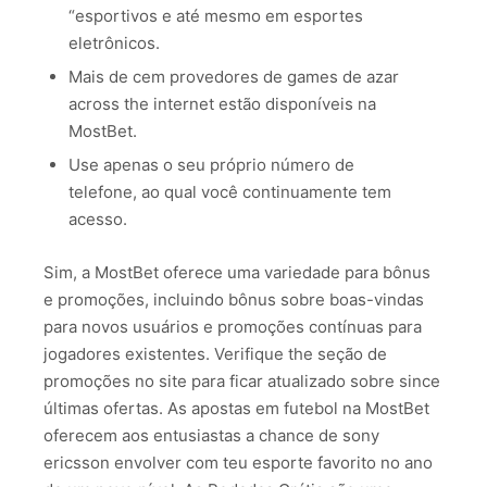
“esportivos e até mesmo em esportes
eletrônicos.
Mais de cem provedores de games de azar
across the internet estão disponíveis na
MostBet.
Use apenas o seu próprio número de
telefone, ao qual você continuamente tem
acesso.
Sim, a MostBet oferece uma variedade para bônus
e promoções, incluindo bônus sobre boas-vindas
para novos usuários e promoções contínuas para
jogadores existentes. Verifique the seção de
promoções no site para ficar atualizado sobre since
últimas ofertas. As apostas em futebol na MostBet
oferecem aos entusiastas a chance de sony
ericsson envolver com teu esporte favorito no ano