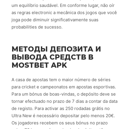
um equilíbrio saudável. Em conforme lugar, não oír
as regras electronic a mecânica dos jogos que você
joga pode diminuir significativamente suas
probabilities de sucesso.
МЕТОДЫ ДЕПОЗИТА И
ВЫВОДА СРЕДСТВ В
MOSTBET APK
A casa de apostas tem o maior número de séries
para cricket e campeonatos em apostas esportivas.
Para um bónus de boas-vindas, o depósito deve se
tornar efectuado no prazo de 7 dias a contar da data
de registo. Para activar as 250 rodadas grátis no
Ultra New é necessário depositar pelo menos 20€.
Os jogadores recebem os seus bónus no prazo