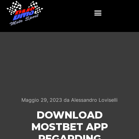
Maggio 29, 2023
da
Alessandro Loviselli
DOWNLOAD
MOSTBET APP
REGARDING