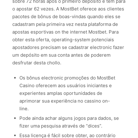
sobre 72 horas após o primeiro depósito e têm para
o apostar 62 vezes. A MostBet oferece aos clientes
pacotes de bônus de boas-vindas quando eles se
cadastram pela primeira vez nesta plataforma de
apostas esportivas on the internet Mostbet. Para
obter esta oferta, operating-system potenciais
apostadores precisam se cadastrar electronic fazer
um depósito em sua conta antes de poderem
desfrutar desta chollo.
Os bônus electronic promoções do MostBet
Casino oferecem aos usuários iniciantes e
experientes amplas oportunidades de
aprimorar sua experiência no cassino on-
line.
Pode ainda achar alguns jogos para dados, se
fizer uma pesquisa através de “dices”.
Essa licença é fácil sobre obter, ao contrário