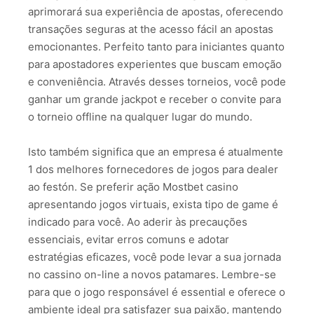
aprimorará sua experiência de apostas, oferecendo
transações seguras at the acesso fácil an apostas
emocionantes. Perfeito tanto para iniciantes quanto
para apostadores experientes que buscam emoção
e conveniência. Através desses torneios, você pode
ganhar um grande jackpot e receber o convite para
o torneio offline na qualquer lugar do mundo.
Isto também significa que an empresa é atualmente
1 dos melhores fornecedores de jogos para dealer
ao festón. Se preferir ação Mostbet casino
apresentando jogos virtuais, exista tipo de game é
indicado para você. Ao aderir às precauções
essenciais, evitar erros comuns e adotar
estratégias eficazes, você pode levar a sua jornada
no cassino on-line a novos patamares. Lembre-se
para que o jogo responsável é essential e oferece o
ambiente ideal pra satisfazer sua paixão, mantendo