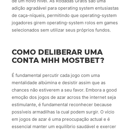
de um novo nível. As Rodadas Grátis são uma
adição agradável para operating system entusiastas
de caça-níqueis, permitindo que operating-system
jogadores girem operating-system rolos em games
selecionados sem utilizar seus próprios fundos.
COMO DELIBERAR UMA
CONTA MHH MOSTBET?
É fundamental percutir cada jogo com uma
mentalidade albúmina e desistir assim que as
chances não estiverem a seu favor. Embora a good
emoção dos jogos de azar across the internet seja
estimulante, é fundamental reconhecer because
possíveis armadilhas la cual podem surgir. O vício
em jogos de azar é uma preocupação actual e é
essencial manter um equilíbrio saudável e exercer