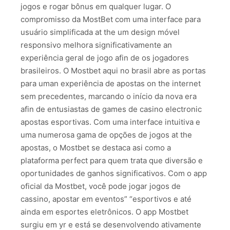
jogos e rogar bônus em qualquer lugar. O
compromisso da MostBet com uma interface para
usuário simplificada at the um design móvel
responsivo melhora significativamente an
experiência geral de jogo afin de os jogadores
brasileiros. O Mostbet aqui no brasil abre as portas
para uman experiência de apostas on the internet
sem precedentes, marcando o início da nova era
afin de entusiastas de games de casino electronic
apostas esportivas. Com uma interface intuitiva e
uma numerosa gama de opções de jogos at the
apostas, o Mostbet se destaca asi como a
plataforma perfect para quem trata que diversão e
oportunidades de ganhos significativos. Com o app
oficial da Mostbet, você pode jogar jogos de
cassino, apostar em eventos” “esportivos e até
ainda em esportes eletrônicos. O app Mostbet
surgiu em yr e está se desenvolvendo ativamente