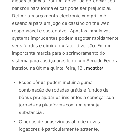
dieses crianças. Por fim, deixar de gerenciar seu
bankroll para forma eficaz pode ser prejudicial.
Definir um orçamento electronic cumpri-lo é
essencial para um jogo de cassino on the web
responsável e sustentável. Apostas impulsivas
systems imprudentes podem esgotar rapidamente
seus fundos e diminuir u fator diversão. Em um
importante marcia para o aprimoramento do
sistema para Justiça brasileiro, um Senado Federal
instalou na última quinta-feira, 13..
mostbet
.
Esses bônus podem incluir alguma
combinação de rodadas grátis e fundos de
bônus pra ajudar os iniciantes a começar sua
jornada na plataforma com um empuje
substancial.
O bônus de boas-vindas afin de novos
jogadores é particularmente atraente,