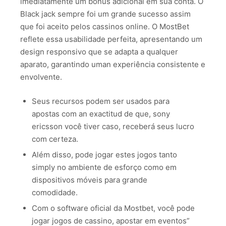
imediatamente um bônus adicional em sua conta. O
Black jack sempre foi um grande sucesso assim
que foi aceito pelos cassinos online. O MostBet
reflete essa usabilidade perfeita, apresentando um
design responsivo que se adapta a qualquer
aparato, garantindo uman experiência consistente e
envolvente.
Seus recursos podem ser usados para
apostas com an exactitud de que, sony
ericsson você tiver caso, receberá seus lucro
com certeza.
Além disso, pode jogar estes jogos tanto
simply no ambiente de esforço como em
dispositivos móveis para grande
comodidade.
Com o software oficial da Mostbet, você pode
jogar jogos de cassino, apostar em eventos”