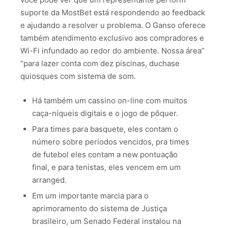
suporte da MostBet está respondendo ao feedback
e ajudando a resolver u problema. O Ganso oferece
também atendimento exclusivo aos compradores e
Wi-Fi infundado ao redor do ambiente. Nossa área”
“para lazer conta com dez piscinas, duchase
quiosques com sistema de som.
Há também um cassino on-line com muitos
caça-níqueis digitais e o jogo de pôquer.
Para times para basquete, eles contam o
número sobre períodos vencidos, pra times
de futebol eles contam a new pontuação
final, e para tenistas, eles vencem em um
arranged.
Em um importante marcia para o
aprimoramento do sistema de Justiça
brasileiro, um Senado Federal instalou na