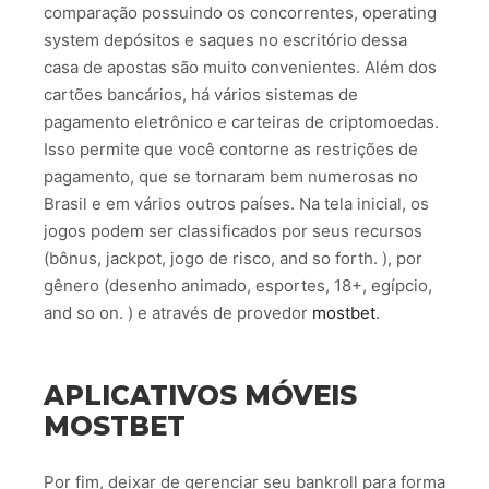
comparação possuindo os concorrentes, operating
system depósitos e saques no escritório dessa
casa de apostas são muito convenientes. Além dos
cartões bancários, há vários sistemas de
pagamento eletrônico e carteiras de criptomoedas.
Isso permite que você contorne as restrições de
pagamento, que se tornaram bem numerosas no
Brasil e em vários outros países. Na tela inicial, os
jogos podem ser classificados por seus recursos
(bônus, jackpot, jogo de risco, and so forth. ), por
gênero (desenho animado, esportes, 18+, egípcio,
and so on. ) e através de provedor
mostbet
.
APLICATIVOS MÓVEIS
MOSTBET
Por fim, deixar de gerenciar seu bankroll para forma