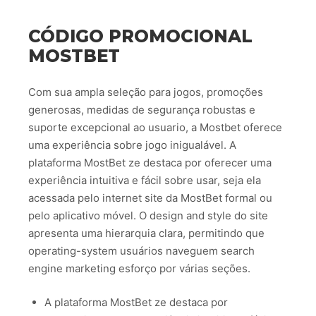
CÓDIGO PROMOCIONAL
MOSTBET
Com sua ampla seleção para jogos, promoções
generosas, medidas de segurança robustas e
suporte excepcional ao usuario, a Mostbet oferece
uma experiência sobre jogo inigualável. A
plataforma MostBet ze destaca por oferecer uma
experiência intuitiva e fácil sobre usar, seja ela
acessada pelo internet site da MostBet formal ou
pelo aplicativo móvel. O design and style do site
apresenta uma hierarquia clara, permitindo que
operating-system usuários naveguem search
engine marketing esforço por várias seções.
A plataforma MostBet ze destaca por