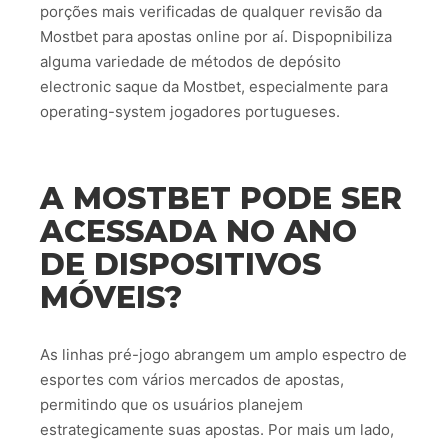
porções mais verificadas de qualquer revisão da
Mostbet para apostas online por aí. Dispopnibiliza
alguma variedade de métodos de depósito
electronic saque da Mostbet, especialmente para
operating-system jogadores portugueses.
A MOSTBET PODE SER
ACESSADA NO ANO
DE DISPOSITIVOS
MÓVEIS?
As linhas pré-jogo abrangem um amplo espectro de
esportes com vários mercados de apostas,
permitindo que os usuários planejem
estrategicamente suas apostas. Por mais um lado,