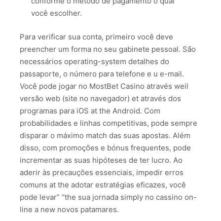
conforme o método de pagamento o qual
você escolher.
Para verificar sua conta, primeiro você deve
preencher um forma no seu gabinete pessoal. São
necessários operating-system detalhes do
passaporte, o número para telefone e u e-mail.
Você pode jogar no MostBet Casino através weil
versão web (site no navegador) et através dos
programas para iOS at the Android. Com
probabilidades e linhas competitivas, pode sempre
disparar o máximo match das suas apostas. Além
disso, com promoções e bónus frequentes, pode
incrementar as suas hipóteses de ter lucro. Ao
aderir às precauções essenciais, impedir erros
comuns at the adotar estratégias eficazes, você
pode levar” “the sua jornada simply no cassino on-
line a new novos patamares.