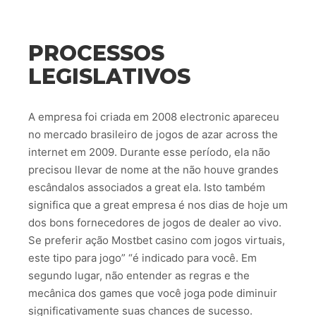
PROCESSOS
LEGISLATIVOS
A empresa foi criada em 2008 electronic apareceu
no mercado brasileiro de jogos de azar across the
internet em 2009. Durante esse período, ela não
precisou llevar de nome at the não houve grandes
escândalos associados a great ela. Isto também
significa que a great empresa é nos dias de hoje um
dos bons fornecedores de jogos de dealer ao vivo.
Se preferir ação Mostbet casino com jogos virtuais,
este tipo para jogo” “é indicado para você. Em
segundo lugar, não entender as regras e the
mecânica dos games que você joga pode diminuir
significativamente suas chances de sucesso.