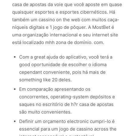
casa de apostas da voie que você aposte em quase
quaisquer esportes e esportes cibernéticos. Há
também um cassino on the web com muitos caça-
níqueis digitais e 1 jogo de pôquer. A MostBet é
uma organização internacional e seu internet site
está localizado mhh zona de domínio. com.
Com a great ajuda do aplicativo, você terá a
good oportunidade de escolher o idioma
cependant conveniente, pois há mais de
something like 20 deles.
Em comparação apresentando os
concorrentes, operating-system depósitos e
saques no escritório de h?r casa de apostas
são muito convenientes.
Definir um orçamento electronic cumpri-lo é
essencial para um jogo de cassino across the