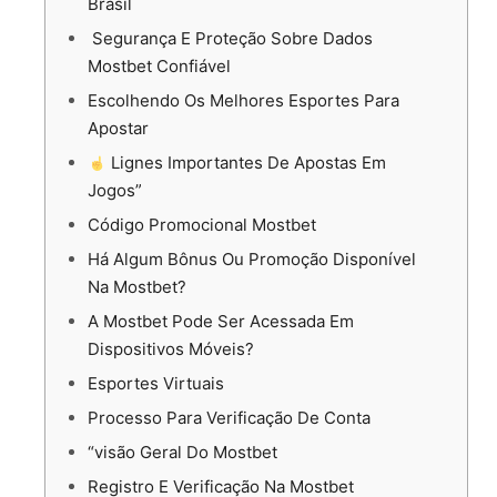
Brasil
️ Segurança E Proteção Sobre Dados
Mostbet Confiável
Escolhendo Os Melhores Esportes Para
Apostar
Lignes Importantes De Apostas Em
Jogos”
Código Promocional Mostbet
Há Algum Bônus Ou Promoção Disponível
Na Mostbet?
A Mostbet Pode Ser Acessada Em
Dispositivos Móveis?
Esportes Virtuais
Processo Para Verificação De Conta
“visão Geral Do Mostbet
Registro E Verificação Na Mostbet