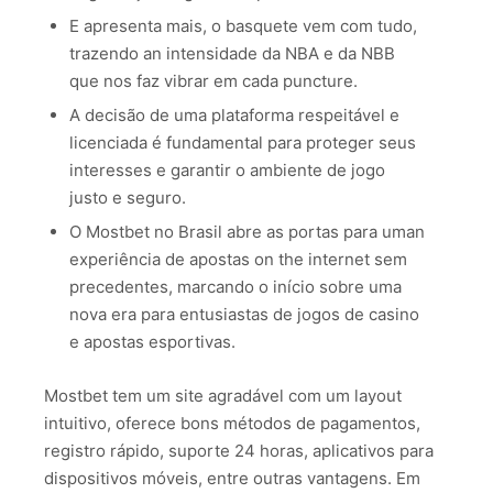
E apresenta mais, o basquete vem com tudo,
trazendo an intensidade da NBA e da NBB
que nos faz vibrar em cada puncture.
A decisão de uma plataforma respeitável e
licenciada é fundamental para proteger seus
interesses e garantir o ambiente de jogo
justo e seguro.
O Mostbet no Brasil abre as portas para uman
experiência de apostas on the internet sem
precedentes, marcando o início sobre uma
nova era para entusiastas de jogos de casino
e apostas esportivas.
Mostbet tem um site agradável com um layout
intuitivo, oferece bons métodos de pagamentos,
registro rápido, suporte 24 horas, aplicativos para
dispositivos móveis, entre outras vantagens. Em