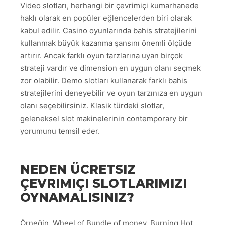
Video slotları, herhangi bir çevrimiçi kumarhanede
haklı olarak en popüler eğlencelerden biri olarak
kabul edilir. Casino oyunlarında bahis stratejilerini
kullanmak büyük kazanma şansını önemli ölçüde
artırır. Ancak farklı oyun tarzlarına uyan birçok
strateji vardır ve dimension en uygun olanı seçmek
zor olabilir. Demo slotları kullanarak farklı bahis
stratejilerini deneyebilir ve oyun tarzınıza en uygun
olanı seçebilirsiniz. Klasik türdeki slotlar,
geleneksel slot makinelerinin contemporary bir
yorumunu temsil eder.
NEDEN ÜCRETSIZ
ÇEVRIMIÇI SLOTLARIMIZI
OYNAMALISINIZ?
Örneğin, Wheel of Bundle of money, Burning Hot,