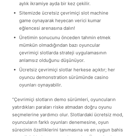
aylık ikramiye ayda bir kez çekilir.
Sitemizde ücretsiz çevrimiçi slot machine
game oynayarak heyecan verici kumar
eğlencesi arenasına dalın!
Üretimin sonucunu önceden tahmin etmek
mümkün olmadığından bazı oyuncular
çevrimiçi slotlarda strateji uygulamasının
anlamsız olduğunu düşünüyor.
Ücretsiz çevrimiçi slotlar herkese açıktır; her
oyuncu demonstration sürümünde casino
oyunları oynayabilir.
“Çevrimiçi slotların demo sürümleri, oyuncuların
yatırdıkları paraları riske atmadan doğru oyunu
seçmelerine yardımcı olur. Slotlardaki ücretsiz mod,
oyuncuların farklı oyunları denemesine, oyun
sürecinin özelliklerini tanımasına ve en uygun bahis