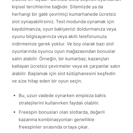
kişisel tercihlerine bağlıdır. Sitemizde ya da
herhangi bir gaté çevrimiçi kumarhanede ücretsiz
slot oynayabilirsiniz. Test modunda oynamak için
kaydolmanıza, oyun bakiyenizi doldurmanıza veya
oyunu bilgisayarınıza veya akıllı telefonunuza
indirmenize gerek yoktur. Ve boy olarak bazı slot
oyunlarında oyuncu oyun mağazasından bonuslar
satın alabilir. Örneğin, bir kumarbaz, kazançları
katlayan ücretsiz çevirmeler veya ek çarpanlar satın
alabilir. Başlamak için slot kütüphanesini keşfedin
ve size hitap eden bir oyun seçin.
Bu, uzun vadede oynarken empieza bahis
stratejilerini kullanırken faydalı olabilir.
Freespin bonusları olan slotlarda, değerli
kazanma kombinasyonları genellikle
freespinler sırasında ortaya çıkar.