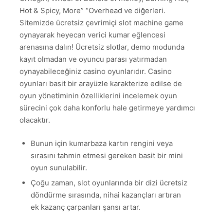
Hot & Spicy, More” “Overhead ve diğerleri.
Sitemizde ücretsiz çevrimiçi slot machine game
oynayarak heyecan verici kumar eğlencesi
arenasına dalın! Ücretsiz slotlar, demo modunda
kayıt olmadan ve oyuncu parası yatırmadan
oynayabileceğiniz casino oyunlarıdır. Casino
oyunları basit bir arayüzle karakterize edilse de
oyun yönetiminin özelliklerini incelemek oyun
sürecini çok daha konforlu hale getirmeye yardımcı
olacaktır.
Bunun için kumarbaza kartın rengini veya
sırasını tahmin etmesi gereken basit bir mini
oyun sunulabilir.
Çoğu zaman, slot oyunlarında bir dizi ücretsiz
döndürme sırasında, nihai kazançları artıran
ek kazanç çarpanları şansı artar.