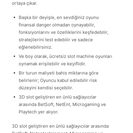
ortaya çıkar.
Başka bir deyişle, en sevdiğiniz oyunu
finansal danger olmadan oynayabilir,
fonksiyonlarını ve özelliklerini keşfedebilir,
stratejilerini test edebilir ve sadece
eğlenebilirsiniz.
Ve boy olarak, ücretsiz slot machine oyunları
oynamak erişilebilir ve keyiflidir.
Bir turun maliyeti bahis miktarına göre
belirlenir; Oyuncu kabul edilebilir risk
düzeyini kendisi seçebilir.
3D slot geliştiren en ünlü sağlayıcılar
arasında BetSoft, NetEnt, Microgaming ve
Playtech yer alıyor.
3D slot geliştiren en ünlü sağlayıcılar arasında