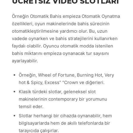
ÜCRETSIZ VIDEO SLOTLARI
Örneğin Otomatik Bahis empieza Otomatik Oynatma
özellikleri, oyun makinelerinde bahis sürecinin
otomatikleştirilmesine yardımcı olur. Bu, uzun
vadede oynarken ve bahis stratejilerini kullanırken
faydalı olabilir. Oyuncu otomatik modda istenilen
bahis miktarını empieza oynanacak tur sayısını
ayarlayabilir.
Örneğin, Wheel of Fortune, Burning Hot, Very
hot & Spicy, Excess” “Crown ve diğerleri.
Klasik türdeki slotlar, geleneksel slot
makinelerinin contemporary bir yorumunu
temsil eder.
Slotlar herhangi bir cihazda oynanabilir, hem
bilgisayarlarda hem de akıllı telefonlarda bir
tarayıcıda çalışırlar.