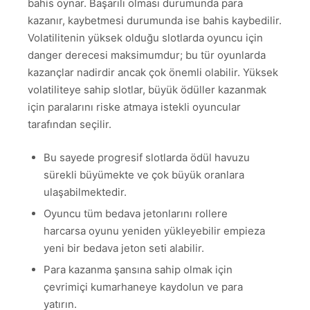
bahis oynar. Başarılı olması durumunda para
kazanır, kaybetmesi durumunda ise bahis kaybedilir.
Volatilitenin yüksek olduğu slotlarda oyuncu için
danger derecesi maksimumdur; bu tür oyunlarda
kazançlar nadirdir ancak çok önemli olabilir. Yüksek
volatiliteye sahip slotlar, büyük ödüller kazanmak
için paralarını riske atmaya istekli oyuncular
tarafından seçilir.
Bu sayede progresif slotlarda ödül havuzu
sürekli büyümekte ve çok büyük oranlara
ulaşabilmektedir.
Oyuncu tüm bedava jetonlarını rollere
harcarsa oyunu yeniden yükleyebilir empieza
yeni bir bedava jeton seti alabilir.
Para kazanma şansına sahip olmak için
çevrimiçi kumarhaneye kaydolun ve para
yatırın.