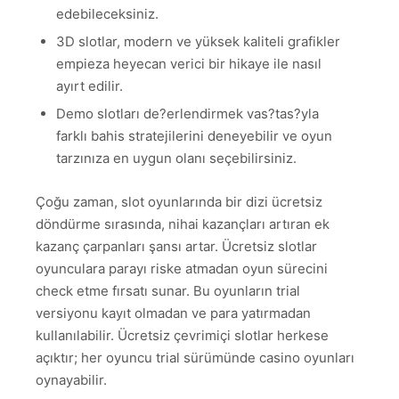
edebileceksiniz.
3D slotlar, modern ve yüksek kaliteli grafikler
empieza heyecan verici bir hikaye ile nasıl
ayırt edilir.
Demo slotları de?erlendirmek vas?tas?yla
farklı bahis stratejilerini deneyebilir ve oyun
tarzınıza en uygun olanı seçebilirsiniz.
Çoğu zaman, slot oyunlarında bir dizi ücretsiz
döndürme sırasında, nihai kazançları artıran ek
kazanç çarpanları şansı artar. Ücretsiz slotlar
oyunculara parayı riske atmadan oyun sürecini
check etme fırsatı sunar. Bu oyunların trial
versiyonu kayıt olmadan ve para yatırmadan
kullanılabilir. Ücretsiz çevrimiçi slotlar herkese
açıktır; her oyuncu trial sürümünde casino oyunları
oynayabilir.