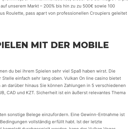
en auf unserem Markt – 200% bis hin zu zu 500€ sowie 100
aus Roulette, pass apart von professionellen Croupiers geleitet
PIELEN MIT DER MOBILE
en du bei ihrem Spielen sehr viel Spaß haben wirst. Die
r Stelle einfach sehr lang oben. Vulkan On line casino bietet
 an darüber hinaus Sie können Zahlungen in 5 verschiedenen
 CAD und KZT. Sicherheit ist ein äußerst relevantes Thema
eiten sonstige Belege einzufordern. Eine Gewinn-Entnahme ist
Bedingungen vollständig erfüllt habt. Ist der letzte
l komplett durchgespielt worden, kann das Vulkan Vegas