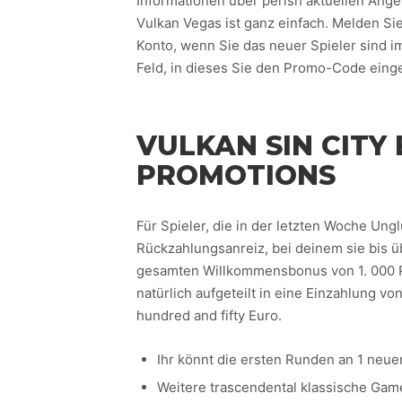
Informationen über perish aktuellen An
Vulkan Vegas ist ganz einfach. Melden Sie
Konto, wenn Sie das neuer Spieler sind 
Feld, in dieses Sie den Promo-Code ein
VULKAN SIN CITY 
PROMOTIONS
Für Spieler, die in der letzten Woche Ungl
Rückzahlungsanreiz, bei deinem sie bis 
gesamten Willkommensbonus von 1. 000 Po
natürlich aufgeteilt in eine Einzahlung 
hundred and fifty Euro.
Ihr könnt die ersten Runden an 1 neue
Weitere trascendental klassische Ga