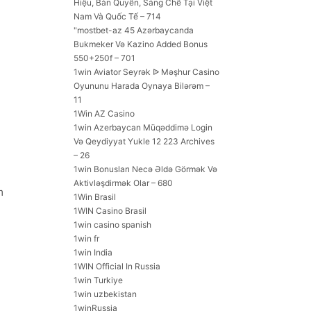
Hiệu, Bản Quyền, Sáng Chế Tại Việt
Nam Và Quốc Tế – 714
"mostbet-az 45 Azərbaycanda
Bukmeker Və Kazino Added Bonus
550+250f – 701
1win Aviator Seyrək ᐉ Məşhur Casino
Oyununu Harada Oynaya Bilərəm –
11
1Win AZ Casino
1win Azerbaycan Müqəddimə Login
Və Qeydiyyat Yukle 12 223 Archives
– 26
1win Bonusları Necə Əldə Görmək Və
Aktivləşdirmək Olar – 680
m
1Win Brasil
1WIN Casino Brasil
1win casino spanish
1win fr
1win India
1WIN Official In Russia
1win Turkiye
1win uzbekistan
1winRussia