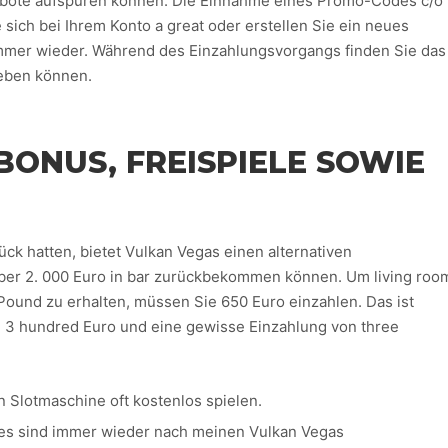
gebote aufspüren können. Die Einnahme eines Promo-Codes c/o
 sich bei Ihrem Konto a great oder erstellen Sie ein neues
immer wieder. Während des Einzahlungsvorgangs finden Sie das
geben können.
BONUS, FREISPIELE SOWIE
ück hatten, bietet Vulkan Vegas einen alternativen
über 2. 000 Euro in bar zurückbekommen können. Um living roo
und zu erhalten, müssen Sie 650 Euro einzahlen. Das ist
von 3 hundred Euro und eine gewisse Einzahlung von three
n Slotmaschine oft kostenlos spielen.
mes sind immer wieder nach meinen Vulkan Vegas