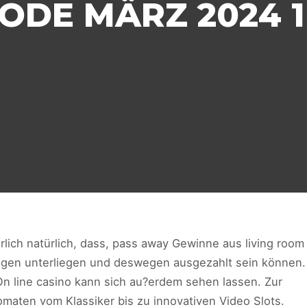
DE MÄRZ 2024 1 5
rlich natürlich, dass, pass away Gewinne aus living room
ngen unterliegen und deswegen ausgezahlt sein können.
n line casino kann sich au?erdem sehen lassen. Zur
omaten vom Klassiker bis zu innovativen Video Slots.