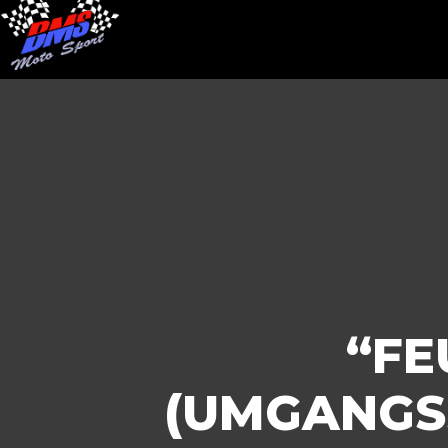
“FE
(UMGANGS