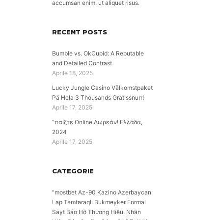
accumsan enim, ut aliquet risus.
n
RECENT POSTS
Bumble vs. OkCupid: A Reputable
and Detailed Contrast
Aprile 18, 2025
Lucky Jungle Casino Välkomstpaket
På Hela 3 Thousands Gratissnurr!
Aprile 17, 2025
“παίξτε Online Δωρεάν! Ελλάδα,
2024
Aprile 17, 2025
CATEGORIE
"mostbet Az-90 Kazino Azerbaycan
Lap Təmtəraqlı Bukmeyker Formal
Sayt Bảo Hộ Thương Hiệu, Nhãn