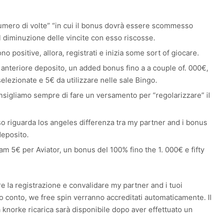
numero di volte” “in cui il bonus dovrà essere scommesso
l diminuzione delle vincite con esso riscosse.
ono positive, allora, registrati e inizia some sort of giocare.
 anteriore deposito, un added bonus fino a a couple of. 000€,
selezionate e 5€ da utilizzare nelle sale Bingo.
onsigliamo sempre di fare un versamento per “regolarizzare” il
 riguarda los angeles differenza tra my partner and i bonus
deposito.
m 5€ per Aviator, un bonus del 100% fino the 1. 000€ e fifty
re la registrazione e convalidare my partner and i tuoi
o conto, we free spin verranno accreditati automaticamente. Il
 knorke ricarica sarà disponibile dopo aver effettuato un