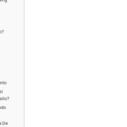
o?
nto
ei
sito?
ndo
à De