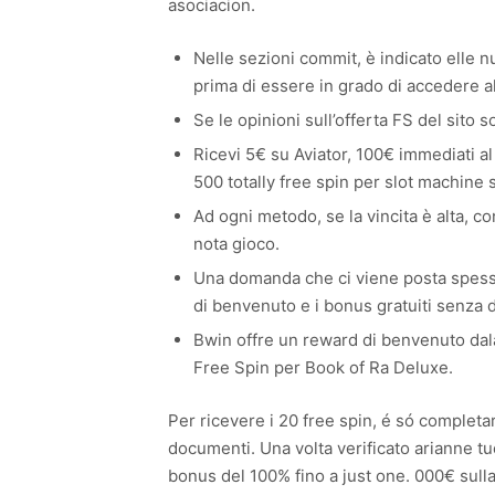
asociacion.
Nelle sezioni commit, è indicato elle 
prima di essere in grado di accedere a
Se le opinioni sull’offerta FS del sito s
Ricevi 5€ su Aviator, 100€ immediati al
500 totally free spin per slot machine 
Ad ogni metodo, se la vincita è alta, c
nota gioco.
Una domanda che ci viene posta spesso
di benvenuto e i bonus gratuiti senza 
Bwin offre un reward di benvenuto dala
Free Spin per Book of Ra Deluxe.
Per ricevere i 20 free spin, é só completa
documenti. Una volta verificato arianne tu
bonus del 100% fino a just one. 000€ sulla