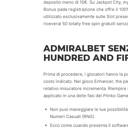
deposito meno di 10€. Su Jackpot City, my
Bonus pada registrazione che offre il 10
utilizzato esclusivamente sulle Slot pres
riceverai 50 totally free spin gratuiti sen
ADMIRALBET SENZ
HUNDRED AND FIF
Prima di procedere, i giocatori hanno la p
costo indicato. Nel gioco Enhancer, the p
relativo misuratore incrementa. Riempire
applicato in una delle fasi del Plinko Gam
Non puoi maneggiare le tue possibilità
Numeri Casuali (RNG).
Ecco come cuando presenta il software 