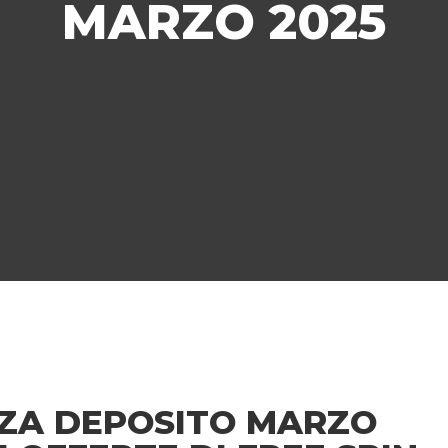
MARZO 2025
NZA DEPOSITO MARZO