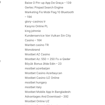
o
Baixe O Pin-up App De Graça – 139
Gertec Pinpad Search Engine
Marketing Fio Mobi Flag 10 Bluetooth
– 194
glory-casinos tr
Kasyno Online PL
king johnnie
Kundenservice Von Vulkan Sin City
Casino – 164
Maribet casino TR
Monobrand
Mostbet AZ Casino
Mostbet Az: 550 + 250 Fs-ə Qədər
e
Böyük Bonus Əldə Edin – 23
mostbet azerbaijan
Mostbet Casino Azerbaycan
Mostbet Casino UZ Online
mostbet hungary
mostbet italy
Mostbet Mobile App In Bangladesh:
Advantages And Download – 392
Mostbet Online UZ