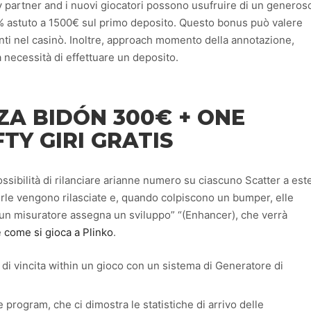
 partner and i nuovi giocatori possono usufruire di un generos
0% astuto a 1500€ sul primo deposito. Questo bonus può valere
enti nel casinò. Inoltre, approach momento della annotazione,
za necessità di effettuare un deposito.
A BIDÓN 300€ + ONE
TY GIRI GRATIS
ossibilità di rilanciare arianne numero su ciascuno Scatter a est
erle vengono rilasciate e, quando colpiscono un bumper, elle
 un misuratore assegna un sviluppo” “(Enhancer), che verrà
e
come si gioca a Plinko
.
 di vincita within un gioco con un sistema di Generatore di
program, che ci dimostra le statistiche di arrivo delle