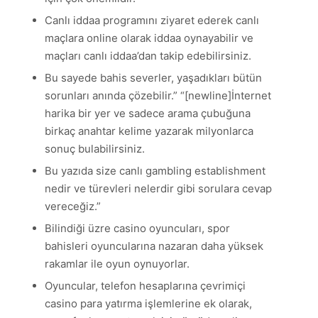
Canlı iddaa programını ziyaret ederek canlı
maçlara online olarak iddaa oynayabilir ve
maçları canlı iddaa’dan takip edebilirsiniz.
Bu sayede bahis severler, yaşadıkları bütün
sorunları anında çözebilir.” “[newline]İnternet
harika bir yer ve sadece arama çubuğuna
birkaç anahtar kelime yazarak milyonlarca
sonuç bulabilirsiniz.
Bu yazıda size canlı gambling establishment
nedir ve türevleri nelerdir gibi sorulara cevap
vereceğiz.”
Bilindiği üzre casino oyuncuları, spor
bahisleri oyuncularına nazaran daha yüksek
rakamlar ile oyun oynuyorlar.
Oyuncular, telefon hesaplarına çevrimiçi
casino para yatırma işlemlerine ek olarak,