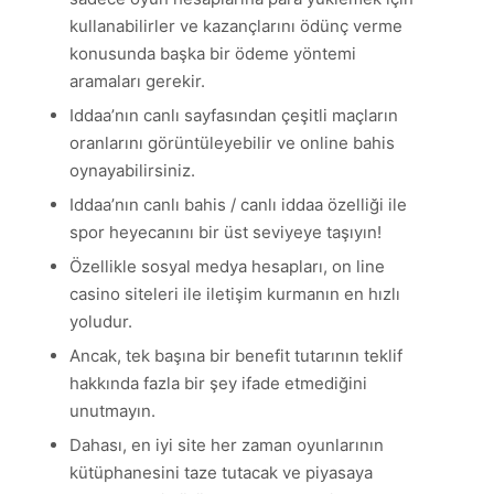
kullanabilirler ve kazançlarını ödünç verme
konusunda başka bir ödeme yöntemi
aramaları gerekir.
Iddaa’nın canlı sayfasından çeşitli maçların
oranlarını görüntüleyebilir ve online bahis
oynayabilirsiniz.
Iddaa’nın canlı bahis / canlı iddaa özelliği ile
spor heyecanını bir üst seviyeye taşıyın!
Özellikle sosyal medya hesapları, on line
casino siteleri ile iletişim kurmanın en hızlı
yoludur.
Ancak, tek başına bir benefit tutarının teklif
hakkında fazla bir şey ifade etmediğini
unutmayın.
Dahası, en iyi site her zaman oyunlarının
kütüphanesini taze tutacak ve piyasaya