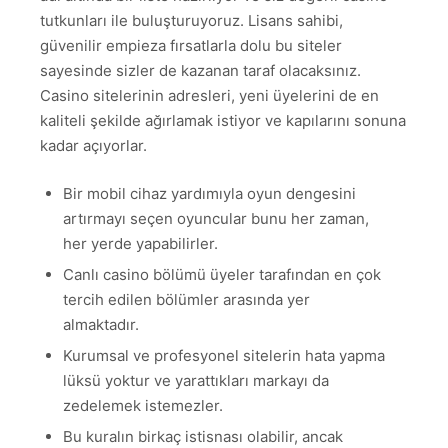
tutkunları ile buluşturuyoruz. Lisans sahibi,
güvenilir empieza fırsatlarla dolu bu siteler
sayesinde sizler de kazanan taraf olacaksınız.
Casino sitelerinin adresleri, yeni üyelerini de en
kaliteli şekilde ağırlamak istiyor ve kapılarını sonuna
kadar açıyorlar.
Bir mobil cihaz yardımıyla oyun dengesini
artırmayı seçen oyuncular bunu her zaman,
her yerde yapabilirler.
Canlı casino bölümü üyeler tarafından en çok
tercih edilen bölümler arasında yer
almaktadır.
Kurumsal ve profesyonel sitelerin hata yapma
lüksü yoktur ve yarattıkları markayı da
zedelemek istemezler.
Bu kuralın birkaç istisnası olabilir, ancak