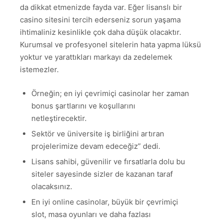
da dikkat etmenizde fayda var. Eğer lisanslı bir
casino sitesini tercih ederseniz sorun yaşama
ihtimaliniz kesinlikle çok daha düşük olacaktır.
Kurumsal ve profesyonel sitelerin hata yapma lüksü
yoktur ve yarattıkları markayı da zedelemek
istemezler.
Örneğin; en iyi çevrimiçi casinolar her zaman
bonus şartlarını ve koşullarını
netleştirecektir.
Sektör ve üniversite iş birliğini artıran
projelerimize devam edeceğiz” dedi.
Lisans sahibi, güvenilir ve fırsatlarla dolu bu
siteler sayesinde sizler de kazanan taraf
olacaksınız.
En iyi online casinolar, büyük bir çevrimiçi
slot, masa oyunları ve daha fazlası