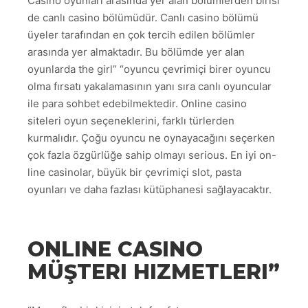
Casino oyunları arasında yer alan bölümlerden birisi
de canlı casino bölümüdür. Canlı casino bölümü
üyeler tarafından en çok tercih edilen bölümler
arasında yer almaktadır. Bu bölümde yer alan
oyunlarda the girl” “oyuncu çevrimiçi birer oyuncu
olma fırsatı yakalamasının yanı sıra canlı oyuncular
ile para sohbet edebilmektedir. Online casino
siteleri oyun seçeneklerini, farklı türlerden
kurmalıdır. Çoğu oyuncu ne oynayacağını seçerken
çok fazla özgürlüğe sahip olmayı serious. En iyi on-
line casinolar, büyük bir çevrimiçi slot, pasta
oyunları ve daha fazlası kütüphanesi sağlayacaktır.
ONLINE CASINO
MÜŞTERI HIZMETLERI”