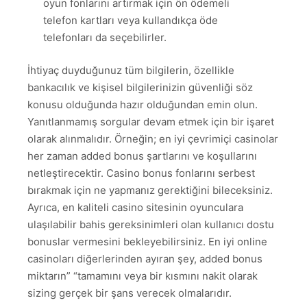
oyun fonlarını artırmak için ön ödemeli
telefon kartları veya kullandıkça öde
telefonları da seçebilirler.
İhtiyaç duyduğunuz tüm bilgilerin, özellikle
bankacılık ve kişisel bilgilerinizin güvenliği söz
konusu olduğunda hazır olduğundan emin olun.
Yanıtlanmamış sorgular devam etmek için bir işaret
olarak alınmalıdır. Örneğin; en iyi çevrimiçi casinolar
her zaman added bonus şartlarını ve koşullarını
netleştirecektir. Casino bonus fonlarını serbest
bırakmak için ne yapmanız gerektiğini bileceksiniz.
Ayrıca, en kaliteli casino sitesinin oyunculara
ulaşılabilir bahis gereksinimleri olan kullanıcı dostu
bonuslar vermesini bekleyebilirsiniz. En iyi online
casinoları diğerlerinden ayıran şey, added bonus
miktarın” “tamamını veya bir kısmını nakit olarak
sizing gerçek bir şans verecek olmalarıdır.