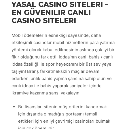
YASAL CASINO SITELERI –
EN GÜVENILIR CANLI
CASINO SITELERI
Mobil ödemelerin esnekliği sayesinde, daha
etkileşimli casinolar mobil hizmetlerin para yatırma
yöntemi olarak kabul edilmesinin aslında çok iyi bir
fikir olduğunu fark etti. Iddaa’nın canlı bahis / canlı
iddaa özelliği ile spor heyecanını bir üst seviyeye
taşıyın! Branş farketmeksizin maçlar devam
ederken, anlık bahis yapma şansına sahip olun ve
canlı iddaa ile bahis yaparak saniyeler içinde
ikramiye kazanma şansı yakalayın.
Bu lisanslar, sitenin müşterilerini kandırmak
için dışarıda olmadığı sigortasını temsil
ettikleri için en iyi çevrimiçi casinoları bulmak
için çok önemlidir.