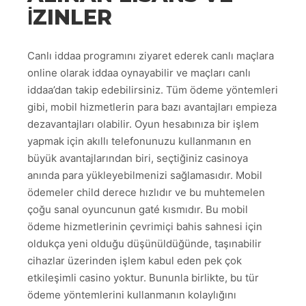
İZINLER
Canlı iddaa programını ziyaret ederek canlı maçlara
online olarak iddaa oynayabilir ve maçları canlı
iddaa’dan takip edebilirsiniz. Tüm ödeme yöntemleri
gibi, mobil hizmetlerin para bazı avantajları empieza
dezavantajları olabilir. Oyun hesabınıza bir işlem
yapmak için akıllı telefonunuzu kullanmanın en
büyük avantajlarından biri, seçtiğiniz casinoya
anında para yükleyebilmenizi sağlamasıdır. Mobil
ödemeler child derece hızlıdır ve bu muhtemelen
çoğu sanal oyuncunun gaté kısmıdır. Bu mobil
ödeme hizmetlerinin çevrimiçi bahis sahnesi için
oldukça yeni olduğu düşünüldüğünde, taşınabilir
cihazlar üzerinden işlem kabul eden pek çok
etkileşimli casino yoktur. Bununla birlikte, bu tür
ödeme yöntemlerini kullanmanın kolaylığını