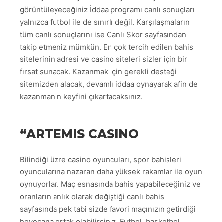
görüntüleyeceğiniz İddaa programı canlı sonuçları
yalnızca futbol ile de sınırlı değil. Karşılaşmaların
tüm canlı sonuçlarını ise Canlı Skor sayfasından
takip etmeniz mümkün. En çok tercih edilen bahis
sitelerinin adresi ve casino siteleri sizler için bir
fırsat sunacak. Kazanmak için gerekli desteği
sitemizden alacak, devamlı iddaa oynayarak afin de
kazanmanın keyfini çıkartacaksınız.
“ARTEMIS CASINO
Bilindiği üzre casino oyuncuları, spor bahisleri
oyuncularına nazaran daha yüksek rakamlar ile oyun
oynuyorlar. Maç esnasında bahis yapabileceğiniz ve
oranların anlık olarak değiştiği canlı bahis
sayfasında pek tabi sizde favori maçınızın getirdiği
heyecana ortak olabilirsiniz. Futbol, basketbol,