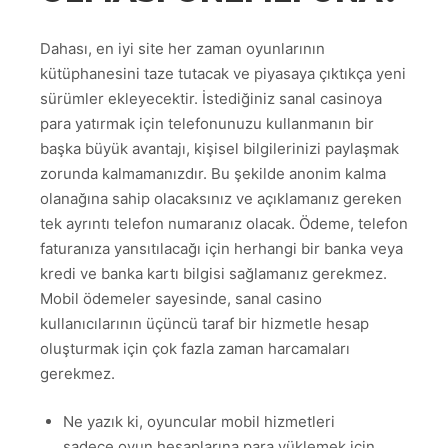
Dahası, en iyi site her zaman oyunlarının
kütüphanesini taze tutacak ve piyasaya çıktıkça yeni
sürümler ekleyecektir. İstediğiniz sanal casinoya
para yatırmak için telefonunuzu kullanmanın bir
başka büyük avantajı, kişisel bilgilerinizi paylaşmak
zorunda kalmamanızdır. Bu şekilde anonim kalma
olanağına sahip olacaksınız ve açıklamanız gereken
tek ayrıntı telefon numaranız olacak. Ödeme, telefon
faturanıza yansıtılacağı için herhangi bir banka veya
kredi ve banka kartı bilgisi sağlamanız gerekmez.
Mobil ödemeler sayesinde, sanal casino
kullanıcılarının üçüncü taraf bir hizmetle hesap
oluşturmak için çok fazla zaman harcamaları
gerekmez.
Ne yazık ki, oyuncular mobil hizmetleri
sadece oyun hesaplarına para yüklemek için