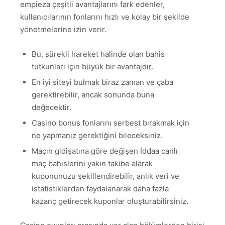
empieza çeşitli avantajlarını fark edenler,
kullanıcılarının fonlarını hızlı ve kolay bir şekilde
yönetmelerine izin verir.
Bu, sürekli hareket halinde olan bahis
tutkunları için büyük bir avantajdır.
En iyi siteyi bulmak biraz zaman ve çaba
gerektirebilir, ancak sonunda buna
değecektir.
Casino bonus fonlarını serbest bırakmak için
ne yapmanız gerektiğini bileceksiniz.
Maçın gidişatına göre değişen İddaa canlı
maç bahislerini yakın takibe alarak
kuponunuzu şekillendirebilir, anlık veri ve
istatistiklerden faydalanarak daha fazla
kazanç getirecek kuponlar oluşturabilirsiniz.