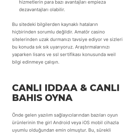
hizmetlerin para bazı avantajları empieza
dezavantajları olabilir.
Bu sitedeki bilgilerden kaynaklı hataların
hiçbirinden sorumlu değildir. Amatör casino
sitelerinden uzak durmanızı tavsiye ediyor ve sizleri
bu konuda sık sık uyarıyoruz. Araştırmalarınızı
yaparken lisans ve ssl sertifikası konusunda weil
bilgi edinmeye çalışın.
CANLI IDDAA & CANLI
BAHIS OYNA
Önde gelen yazılım sağlayıcılarından bazıları oyun
ürünlerinin the girl Android veya iOS mobil cihazla
uyumlu olduğundan emin olmuştur. Bu, sürekli