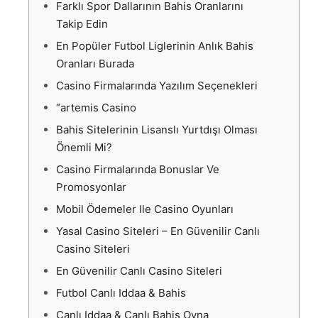
Farklı Spor Dallarının Bahis Oranlarını
Takip Edin
En Popüler Futbol Liglerinin Anlık Bahis
Oranları Burada
Casino Firmalarında Yazılım Seçenekleri
“artemis Casino
Bahis Sitelerinin Lisanslı Yurtdışı Olması
Önemli Mi?
Casino Firmalarında Bonuslar Ve
Promosyonlar
Mobil Ödemeler Ile Casino Oyunları
Yasal Casino Siteleri – En Güvenilir Canlı
Casino Siteleri
En Güvenilir Canlı Casino Siteleri
Futbol Canlı Iddaa & Bahis
Canlı Iddaa & Canlı Bahis Oyna