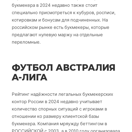
букмекера в 2024 недавно также стоит
специально присмотреться к кубуров, росписи,
котировкам и бонусам для подчиненных. На
российском рынке есть букмекеры, которые
предлагают нулевую маржу на отдельные
переломные.
ФУТБОЛ АВСТРАЛИЯ
A-ЛИГА
Рейтинг надёжности легальных букмекерских
контор России в 2024 недавно учитывает
количество спорных ситуаций с игроками в
отношении ко размеру клиентской базы
букмекера. Компания мряужду беттингом в
РОССИЙСКОЙ с 2003, а в 2010 году организовала