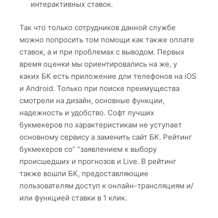
интерактивных ставок.
Так что только сотрудников данной службе
можно попросить том помощи как также оплате
ставок, а и при проблемах с выводом. Первых
время оценки мы ориентировались на же, у
каких БК есть приложение дли телефонов на iOS
и Android. Только при поиске преимущества
смотрели на дизайн, основные функции,
надежность и удобство. Софт лучших
букмекеров по характеристикам не уступает
основному сервису а заменить сайт БК. Рейтинг
букмекеров со” “заявлением к выбору
происшедших и прогнозов и Live. В рейтинг
также вошли БК, предоставляющие
пользователям доступ к онлайн-трансляциям и/
или функцией ставки в 1 клик.