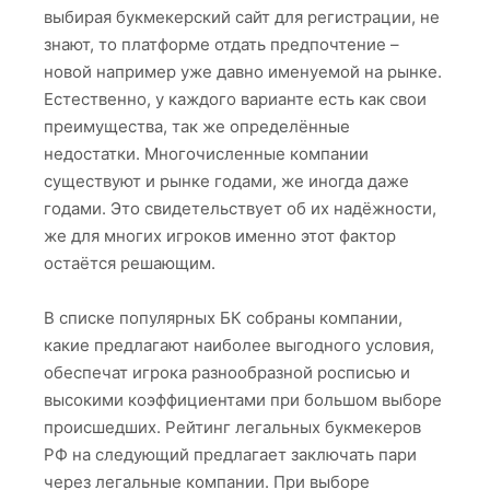
выбирая букмекерский сайт для регистрации, не
знают, то платформе отдать предпочтение –
новой например уже давно именуемой на рынке.
Естественно, у каждого варианте есть как свои
преимущества, так же определённые
недостатки. Многочисленные компании
существуют и рынке годами, же иногда даже
годами. Это свидетельствует об их надёжности,
же для многих игроков именно этот фактор
остаётся решающим.
В списке популярных БК собраны компании,
какие предлагают наиболее выгодного условия,
обеспечат игрока разнообразной росписью и
высокими коэффициентами при большом выборе
происшедших. Рейтинг легальных букмекеров
РФ на следующий предлагает заключать пари
через легальные компании. При выборе