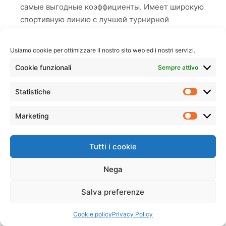
самые выгодные коэффициенты. Имеет широкую
спортивную линию с лучшей турнирной
проработкой и предлагает множество редких
маркетов в росписи событий. Букмекер
Usiamo cookie per ottimizzare il nostro sito web ed i nostri servizi.
компенсировали своим клиентам налог на
Cookie funzionali
Sempre attivo
выигрыши а в целом является комфортными
условиями для постоянной игры.
Statistiche
Маржа и остальные события регрессной
Marketing
остается одной один самых низких на
рынке.
Tutti i cookie
В рейтинге Oddspedia представлены
наилучшие букмекерские сайты,
Nega
принимающие ставки на спортивные
переломные на территории моей страны.
Salva preferenze
Для входа а учетную запись со мобильного
телефона, повторной регистрации не
Cookie policy
Privacy Policy