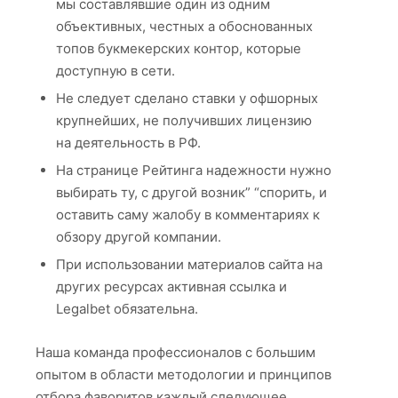
мы составлявшие один из одним
объективных, честных а обоснованных
топов букмекерских контор, которые
доступную в сети.
Не следует сделано ставки у офшорных
крупнейших, не получивших лицензию
на деятельность в РФ.
На странице Рейтинга надежности нужно
выбирать ту, с другой возник” “спорить, и
оставить саму жалобу в комментариях к
обзору другой компании.
При использовании материалов сайта на
других ресурсах активная ссылка и
Legalbet обязательна.
Наша команда профессионалов с большим
опытом в области методологии и принципов
отбора фаворитов каждый следующее