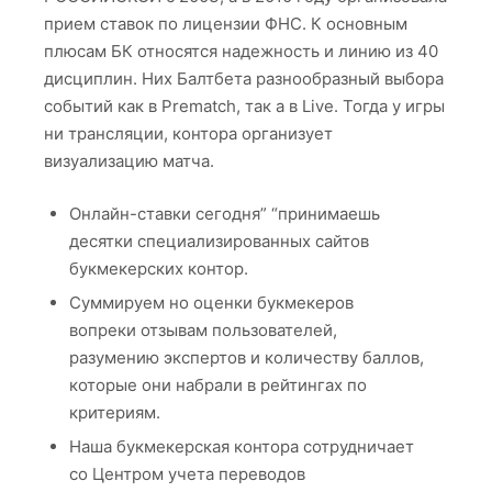
прием ставок по лицензии ФНС. К основным
плюсам БК относятся надежность и линию из 40
дисциплин. Них Балтбета разнообразный выбора
событий как в Prematch, так а в Live. Тогда у игры
ни трансляции, контора организует
визуализацию матча.
Онлайн-ставки сегодня” “принимаешь
десятки специализированных сайтов
букмекерских контор.
Суммируем но оценки букмекеров
вопреки отзывам пользователей,
разумению экспертов и количеству баллов,
которые они набрали в рейтингах по
критериям.
Наша букмекерская контора сотрудничает
со Центром учета переводов