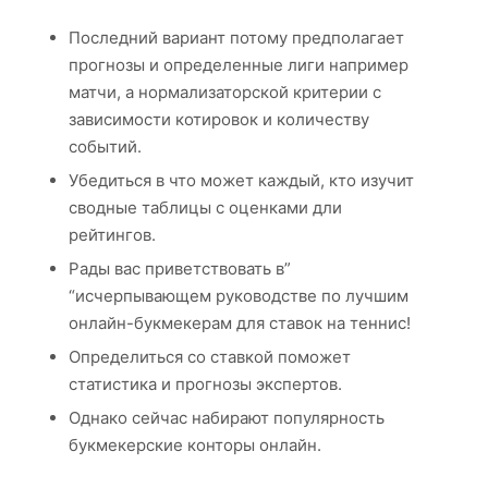
Последний вариант потому предполагает
прогнозы и определенные лиги например
матчи, а нормализаторской критерии с
зависимости котировок и количеству
событий.
Убедиться в что может каждый, кто изучит
сводные таблицы с оценками дли
рейтингов.
Рады вас приветствовать в”
“исчерпывающем руководстве по лучшим
онлайн-букмекерам для ставок на теннис!
Определиться со ставкой поможет
статистика и прогнозы экспертов.
Однако сейчас набирают популярность
букмекерские конторы онлайн.