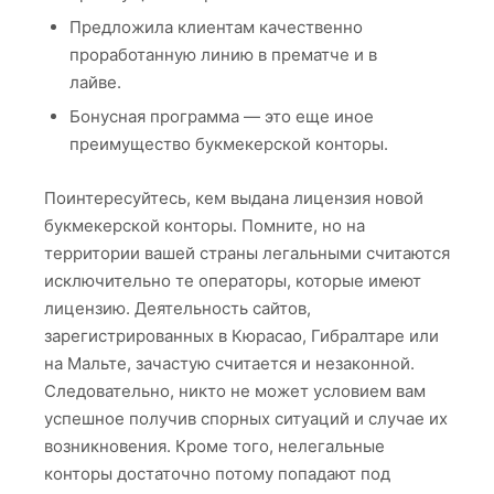
Предложила клиентам качественно
проработанную линию в прематче и в
лайве.
Бонусная программа — это еще иное
преимущество букмекерской конторы.
Поинтересуйтесь, кем выдана лицензия новой
букмекерской конторы. Помните, но на
территории вашей страны легальными считаются
исключительно те операторы, которые имеют
лицензию. Деятельность сайтов,
зарегистрированных в Кюрасао, Гибралтаре или
на Мальте, зачастую считается и незаконной.
Следовательно, никто не может условием вам
успешное получив спорных ситуаций и случае их
возникновения. Кроме того, нелегальные
конторы достаточно потому попадают под