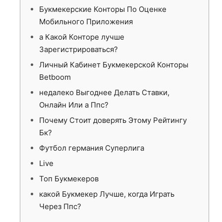
Букмекерские Конторы По Оценке
Мобильного Приложения
а Какой Конторе лучше
Зарегистрироваться?
Личный Кабинет Букмекерской Конторы
Betboom
недалеко Выгоднее Делать Ставки,
Онлайн Или а Ппс?
Почему Стоит доверять Этому Рейтингу
Бк?
Футбол германия Суперлига
Live
Топ Букмекеров
какой Букмекер Лучше, когда Играть
Через Ппс?