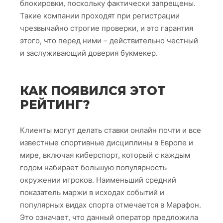
блокировки, поскольку фактически запрещены.
Такие компании проходят при регистрации
чрезвычайно строгие проверки, и это гарантия
этого, что перед ними – действительно честный
и заслуживающий доверия букмекер.
КАК ПОЯВИЛСЯ ЭТОТ
РЕЙТИНГ?
Клиенты могут делать ставки онлайн почти и все
известные спортивные дисциплины в Европе и
мире, включая киберспорт, который с каждым
годом набирает большую популярность
окружении игроков. Наименьший средний
показатель маржи в исходах событий и
популярных видах спорта отмечается в Марафон.
Это означает, что данный оператор предложила