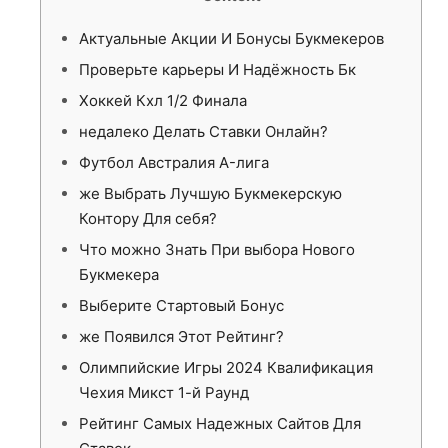
Актуальные Акции И Бонусы Букмекеров
Проверьте карьеры И Надёжность Бк
Хоккей Кхл 1/2 Финала
недалеко Делать Ставки Онлайн?
Футбол Австралия A-лига
же Выбрать Лучшую Букмекерскую
Контору Для себя?
Что можно Знать При выбора Нового
Букмекера
Выберите Стартовый Бонус
же Появился Этот Рейтинг?
Олимпийские Игры 2024 Квалификация
Чехия Микст 1-й Раунд
Рейтинг Самых Надежных Сайтов Для