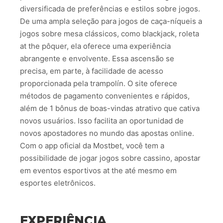
diversificada de preferências e estilos sobre jogos.
De uma ampla seleção para jogos de caça-níqueis a
jogos sobre mesa clássicos, como blackjack, roleta
at the pôquer, ela oferece uma experiência
abrangente e envolvente. Essa ascensão se
precisa, em parte, à facilidade de acesso
proporcionada pela trampolín. O site oferece
métodos de pagamento convenientes e rápidos,
além de 1 bônus de boas-vindas atrativo que cativa
novos usuários. Isso facilita an oportunidad de
novos apostadores no mundo das apostas online.
Com o app oficial da Mostbet, você tem a
possibilidade de jogar jogos sobre cassino, apostar
em eventos esportivos at the até mesmo em
esportes eletrônicos.
EXPERIÊNCIA