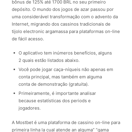
bônus de 125% até 1700 BRL no seu primeiro
depósito. O mundo dos jogos de azar passou por
uma considerável transformação com o advento da
Internet, migrando dos cassinos tradicionais de
tijolo electronic argamassa para plataformas on-line
de fácil acesso.
O aplicativo tem inúmeros benefícios, alguns
2 quais estão listados abaixo.
Você pode jogar caça-níqueis não apenas em
conta principal, mas também em alguma
conta de demonstração (gratuita).
Primeiramente, é importante analisar
because estatísticas dos periods e
jogadores.
A Mostbet é uma plataforma de cassino on-line para
primeira linha la cual atende an alguma” “gama