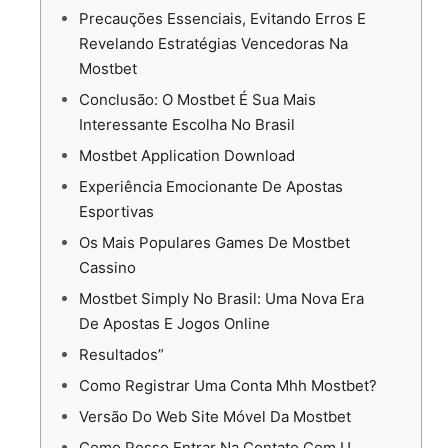
Precauções Essenciais, Evitando Erros E
Revelando Estratégias Vencedoras Na
Mostbet
Conclusão: O Mostbet É Sua Mais
Interessante Escolha No Brasil
Mostbet Application Download
Experiência Emocionante De Apostas
Esportivas
Os Mais Populares Games De Mostbet
Cassino
Mostbet Simply No Brasil: Uma Nova Era
De Apostas E Jogos Online
Resultados”
Como Registrar Uma Conta Mhh Mostbet?
Versão Do Web Site Móvel Da Mostbet
Como Posso Entrar Na Contato Com U