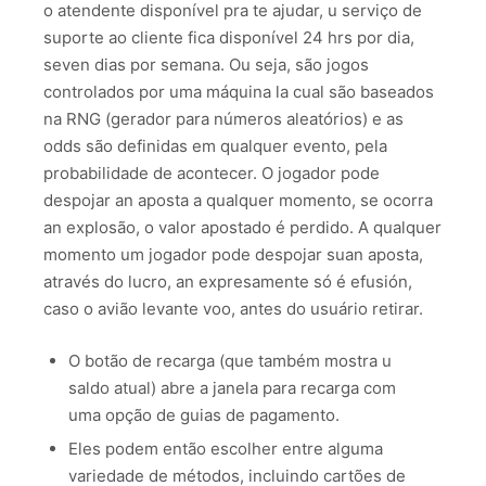
o atendente disponível pra te ajudar, u serviço de
suporte ao cliente fica disponível 24 hrs por dia,
seven dias por semana. Ou seja, são jogos
controlados por uma máquina la cual são baseados
na RNG (gerador para números aleatórios) e as
odds são definidas em qualquer evento, pela
probabilidade de acontecer. O jogador pode
despojar an aposta a qualquer momento, se ocorra
an explosão, o valor apostado é perdido. A qualquer
momento um jogador pode despojar suan aposta,
através do lucro, an expresamente só é efusión,
caso o avião levante voo, antes do usuário retirar.
O botão de recarga (que também mostra u
saldo atual) abre a janela para recarga com
uma opção de guias de pagamento.
Eles podem então escolher entre alguma
variedade de métodos, incluindo cartões de