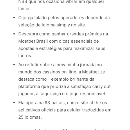
NBB que nos ocasiona vibrar em qualquer
lance.
O jerga falado pelos operadores depende da
seleção de idioma simply no site.
Descubra como ganhar grandes prêmios na
Mostbet Brasil com dicas essenciais de
apostas e estratégias para maximizar seus
lucros.
Ao refletir sobre a new minha jornada no
mundo dos cassinos on-line, a Mostbet ze
destaca como 1 exemplo brilhante da
plataforma que prioriza a satisfação carry out
jogador, a segurança e o jogo responsável.
Ela opera na 93 países, com o site at the os
aplicativos oficiais para celular traduzidos em
25 idiomas.