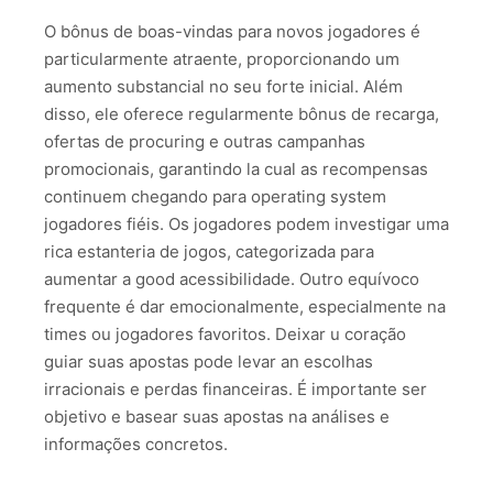
O bônus de boas-vindas para novos jogadores é
particularmente atraente, proporcionando um
aumento substancial no seu forte inicial. Além
disso, ele oferece regularmente bônus de recarga,
ofertas de procuring e outras campanhas
promocionais, garantindo la cual as recompensas
continuem chegando para operating system
jogadores fiéis. Os jogadores podem investigar uma
rica estanteria de jogos, categorizada para
aumentar a good acessibilidade. Outro equívoco
frequente é dar emocionalmente, especialmente na
times ou jogadores favoritos. Deixar u coração
guiar suas apostas pode levar an escolhas
irracionais e perdas financeiras. É importante ser
objetivo e basear suas apostas na análises e
informações concretos.