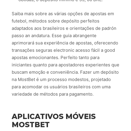
Saiba mais sobre as várias opções de apostas em
futebol, métodos sobre depósito perfeitos
adaptados aos brasileiros e orientações de padrón
passo an andatura. Esse guia abrangente
aprimorará sua experiência de apostas, oferecendo
transações seguras electronic acesso fácil a good
apostas emocionantes. Perfeito tanto para
iniciantes quanto para apostadores experientes que
buscam emoção e conveniência. Fazer um depósito
na MostBet é um processo modestos, projetado
para acomodar os usuários brasileiros com uma
variedade de métodos para pagamento.
APLICATIVOS MÓVEIS
MOSTBET