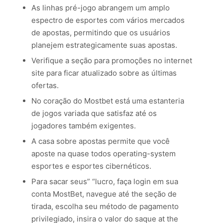
As linhas pré-jogo abrangem um amplo
espectro de esportes com vários mercados
de apostas, permitindo que os usuários
planejem estrategicamente suas apostas.
Verifique a seção para promoções no internet
site para ficar atualizado sobre as últimas
ofertas.
No coração do Mostbet está uma estanteria
de jogos variada que satisfaz até os
jogadores também exigentes.
A casa sobre apostas permite que você
aposte na quase todos operating-system
esportes e esportes cibernéticos.
Para sacar seus” “lucro, faça login em sua
conta MostBet, navegue até the seção de
tirada, escolha seu método de pagamento
privilegiado, insira o valor do saque at the