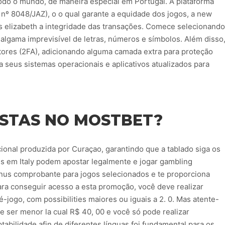
odo o mundo, de maneira especial em Portugal. A plataforma
 nº 8048/JAZ), o o qual garante a equidade dos jogos, a new
 elizabeth a integridade das transações. Comece selecionando
lgama imprevisível de letras, números e símbolos. Além disso
atores (2FA), adicionando alguma camada extra para proteção
 seus sistemas operacionais e aplicativos atualizados para
STAS NO MOSTBET?
ional produzida por Curaçao, garantindo que a tablado siga os
es em Italy podem apostar legalmente e jogar gambling
ônus comprobante para jogos selecionados e te proporciona
ra conseguir acesso a esta promoção, você deve realizar
é-jogo, com possibilities maiores ou iguais a 2. 0. Mas atente-
e ser menor la cual R$ 40, 00 e você só pode realizar
abilidade afin de diferentes línguas foi fundamental para os