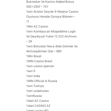
Bukmeker Və Kazino Added Bonus
550+250f – 701
1win Aviator Seyrək ᐉ Məşhur Casino
Oyununu Harada Oynaya Bilərəm –
11
1Win AZ Casino
1win Azerbaycan Müqəddimə Login
Və Qeydiyyat Yukle 12 223 Archives
– 26
1win Bonusları Necə Əldə Görmək Və
Aktivləşdirmək Olar – 680
1Win Brasil
1WIN Casino Brasil
1win casino spanish
1win fr
1win India
1WIN Official In Russia
1win Turkiye
1win uzbekistan
1winRussia
1xbet AZ Casino
1xbet CASINO AZ
1xbet casino BD