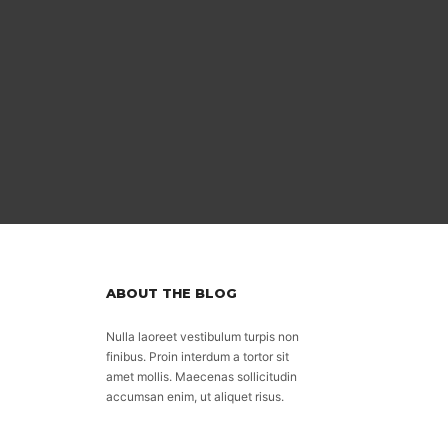
ABOUT THE BLOG
Nulla laoreet vestibulum turpis non
finibus. Proin interdum a tortor sit
amet mollis. Maecenas sollicitudin
accumsan enim, ut aliquet risus.