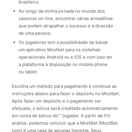
brasileiro.
Ao longo da minha jornada no mundo dos
cassinos on-line, encontrei várias armadilhas
que podem atrapalhar o sucesso e a diversão
de uma pessoa.
Os jogadores tem a possibilidade de baixar
um aplicativo Mostbet para os sistemas
operacionais Android os e iOS e com isso ter
a plataforma à disposição no mobile phone
ou tablet.
Escolha um método para pagamento e continue as
instruções abaixo para fazer o depósito no Mostbet.
Após fazer um depósito e o pagamento ser
efetuado, o bônus será creditado automaticamente
em conta de bônus do” “jogador. A partir de h?r
análise, podemos concluir que a MostBet (MostBet.
com) é uma casa de apostas honesta. Seus