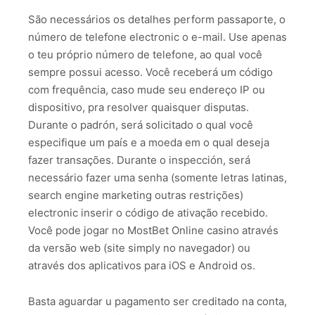
São necessários os detalhes perform passaporte, o
número de telefone electronic o e-mail. Use apenas
o teu próprio número de telefone, ao qual você
sempre possui acesso. Você receberá um código
com frequência, caso mude seu endereço IP ou
dispositivo, pra resolver quaisquer disputas.
Durante o padrón, será solicitado o qual você
especifique um país e a moeda em o qual deseja
fazer transações. Durante o inspección, será
necessário fazer uma senha (somente letras latinas,
search engine marketing outras restrições)
electronic inserir o código de ativação recebido.
Você pode jogar no MostBet Online casino através
da versão web (site simply no navegador) ou
através dos aplicativos para iOS e Android os.
Basta aguardar u pagamento ser creditado na conta,