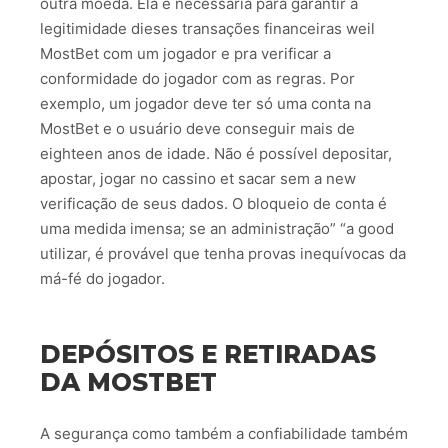
outra moeda. Ela é necessária para garantir a
legitimidade dieses transações financeiras weil
MostBet com um jogador e pra verificar a
conformidade do jogador com as regras. Por
exemplo, um jogador deve ter só uma conta na
MostBet e o usuário deve conseguir mais de
eighteen anos de idade. Não é possível depositar,
apostar, jogar no cassino et sacar sem a new
verificação de seus dados. O bloqueio de conta é
uma medida imensa; se an administração” “a good
utilizar, é provável que tenha provas inequívocas da
má-fé do jogador.
DEPÓSITOS E RETIRADAS
DA MOSTBET
A segurança como também a confiabilidade também