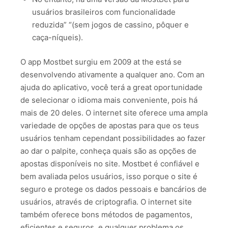
usuários brasileiros com funcionalidade
reduzida” “(sem jogos de cassino, pôquer e
caça-níqueis).
O app Mostbet surgiu em 2009 at the está se
desenvolvendo ativamente a qualquer ano. Com an
ajuda do aplicativo, você terá a great oportunidade
de selecionar o idioma mais conveniente, pois há
mais de 20 deles. O internet site oferece uma ampla
variedade de opções de apostas para que os teus
usuários tenham cependant possibilidades ao fazer
ao dar o palpite, conheça quais são as opções de
apostas disponíveis no site. Mostbet é confiável e
bem avaliada pelos usuários, isso porque o site é
seguro e protege os dados pessoais e bancários de
usuários, através de criptografia. O internet site
também oferece bons métodos de pagamentos,
eficientes e seguros, e qualquer problema os