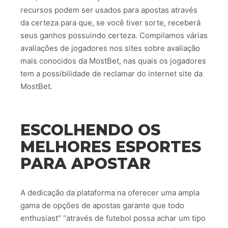
recursos podem ser usados para apostas através
da certeza para que, se você tiver sorte, receberá
seus ganhos possuindo certeza. Compilamos várias
avaliações de jogadores nos sites sobre avaliação
mais conocidos da MostBet, nas quais os jogadores
tem a possibilidade de reclamar do internet site da
MostBet.
ESCOLHENDO OS
MELHORES ESPORTES
PARA APOSTAR
A dedicação da plataforma na oferecer uma ampla
gama de opções de apostas garante que todo
enthusiast” “através de futebol possa achar um tipo