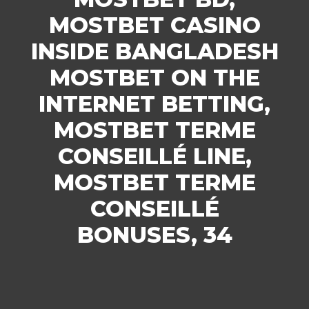
MOSTBET CASINO
INSIDE BANGLADESH
MOSTBET ON THE
INTERNET BETTING,
MOSTBET TERME
CONSEILLÉ LINE,
MOSTBET TERME
CONSEILLÉ
BONUSES, 34