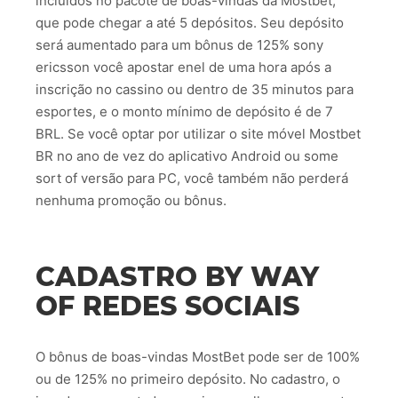
incluídos no pacote de boas-vindas da Mostbet,
que pode chegar a até 5 depósitos. Seu depósito
será aumentado para um bônus de 125% sony
ericsson você apostar enel de uma hora após a
inscrição no cassino ou dentro de 35 minutos para
esportes, e o monto mínimo de depósito é de 7
BRL. Se você optar por utilizar o site móvel Mostbet
BR no ano de vez do aplicativo Android ou some
sort of versão para PC, você também não perderá
nenhuma promoção ou bônus.
CADASTRO BY WAY
OF REDES SOCIAIS
O bônus de boas-vindas MostBet pode ser de 100%
ou de 125% no primeiro depósito. No cadastro, o