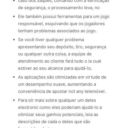
caso dos saques, contando com a verificação
de segurança, o processamento leva, no
Ele também possui ferramentas para um jogo
responsável, esquivando que os jogadores
tenham problemas associados ao jogo.
Se você tiver qualquer problema
apresentando seu depósito, tiro, segurança
ou qualquer outra coisa, a equipe de
atendimento ao cliente fará tudo o la cual
estiver ao seu alcance para ajudá-lo.
As aplicações são otimizadas em virtude de
um desempenho suave, aumentando a
conveniência de apostar not any telemóvel.
Para oír mais sobre qualquer um deles
electronic como eles poderiam ajudá-lo a
otimizar seus ganhos potenciais, leia as
descrições de cada o deles que são