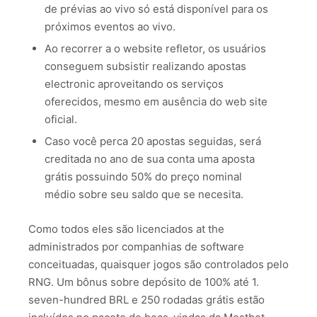
de prévias ao vivo só está disponível para os
próximos eventos ao vivo.
Ao recorrer a o website refletor, os usuários
conseguem subsistir realizando apostas
electronic aproveitando os serviços
oferecidos, mesmo em ausência do web site
oficial.
Caso você perca 20 apostas seguidas, será
creditada no ano de sua conta uma aposta
grátis possuindo 50% do preço nominal
médio sobre seu saldo que se necesita.
Como todos eles são licenciados at the
administrados por companhias de software
conceituadas, quaisquer jogos são controlados pelo
RNG. Um bônus sobre depósito de 100% até 1.
seven-hundred BRL e 250 rodadas grátis estão