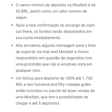
O canon mínimo de depósito na Mostbet é de
50 BRL, assim como um valor mínimo de
saque.
Após a new confirmação do encargo de cash
out there, os fundos serão depositados em
sua conta imediatamente.
Nós enviamos alguma mensagem para o time
de suporte via chat weil Mostbet e fomos
respondidos em questão de segundos com
uma prontidão que não é windows vista em
qualquer sitio.
Um bônus para depósito de 100% até 1. 700
BRL e two hundred and fifty rodadas grátis
estão incluídos no pacote de boas-vindas de
uma Mostbet, que tem a possibilidade de
chegar a até 5 depósitos.