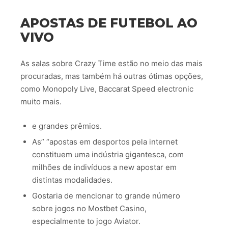
APOSTAS DE FUTEBOL AO
VIVO
As salas sobre Crazy Time estão no meio das mais
procuradas, mas também há outras ótimas opções,
como Monopoly Live, Baccarat Speed electronic
muito mais.
e grandes prêmios.
As” “apostas em desportos pela internet
constituem uma indústria gigantesca, com
milhões de indivíduos a new apostar em
distintas modalidades.
Gostaria de mencionar to grande número
sobre jogos no Mostbet Casino,
especialmente to jogo Aviator.