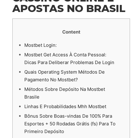
APOSTAS NO BRASIL
Content
Mostbet Login:
Mostbet Get Access À Conta Pessoal:
Dicas Para Deliberar Problemas De Login
Quais Operating System Métodos De
Pagamento No Mostbet?
Métodos Sobre Depósito Na Mostbet
Brasile
Linhas E Probabilidades Mhh Mostbet
Bônus Sobre Boas-vindas De 100% Para
Esportes + 50 Rodadas Grátis (fs) Para To
Primeiro Depósito