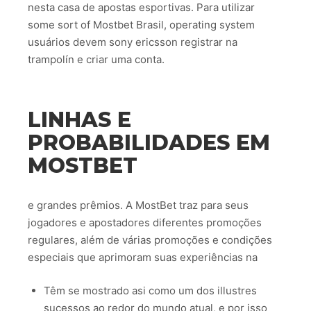
nesta casa de apostas esportivas. Para utilizar
some sort of Mostbet Brasil, operating system
usuários devem sony ericsson registrar na
trampolín e criar uma conta.
LINHAS E
PROBABILIDADES EM
MOSTBET
e grandes prêmios. A MostBet traz para seus
jogadores e apostadores diferentes promoções
regulares, além de várias promoções e condições
especiais que aprimoram suas experiências na
Têm se mostrado asi como um dos illustres
sucessos ao redor do mundo atual, e por isso