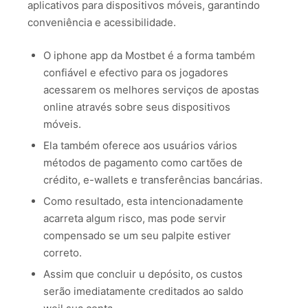
aplicativos para dispositivos móveis, garantindo
conveniência e acessibilidade.
O iphone app da Mostbet é a forma também
confiável e efectivo para os jogadores
acessarem os melhores serviços de apostas
online através sobre seus dispositivos
móveis.
Ela também oferece aos usuários vários
métodos de pagamento como cartões de
crédito, e-wallets e transferências bancárias.
Como resultado, esta intencionadamente
acarreta algum risco, mas pode servir
compensado se um seu palpite estiver
correto.
Assim que concluir u depósito, os custos
serão imediatamente creditados ao saldo