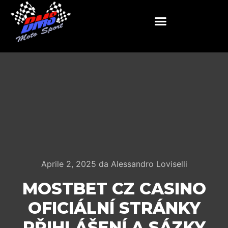
Aprile 2, 2025
da
Alessandro Loviselli
MOSTBET CZ CASINO
OFICIÁLNÍ STRÁNKY
PŘIHLÁŠENÍ A SÁZKY