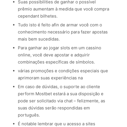
Suas possibilities de ganhar o possível
prêmio aumentam à medida que você compra
cependant bilhetes.
Tudo isto é feito afin de armar você com o
conhecimento necessário para fazer apostas
mais bem sucedidas.
Para ganhar ao jogar slots em um cassino
online, você deve apostar e adquirir
combinações específicas de símbolos.
várias promoções e condições especiais que
aprimoram suas experiências na
Em caso de dúvidas, o suporte ao cliente
perform Mostbet estará a sua disposição e
pode ser solicitado via chat – felizmente, as
suas dúvidas serão respondidas em
português.
É notable lembrar que u acesso a sites