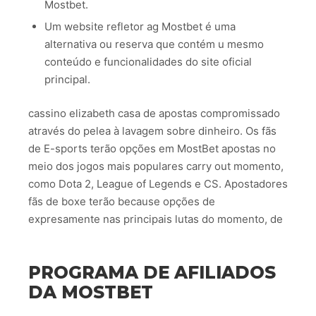
Mostbet.
Um website refletor ag Mostbet é uma
alternativa ou reserva que contém u mesmo
conteúdo e funcionalidades do site oficial
principal.
cassino elizabeth casa de apostas compromissado
através do pelea à lavagem sobre dinheiro. Os fãs
de E-sports terão opções em MostBet apostas no
meio dos jogos mais populares carry out momento,
como Dota 2, League of Legends e CS. Apostadores
fãs de boxe terão because opções de
expresamente nas principais lutas do momento, de
PROGRAMA DE AFILIADOS
DA MOSTBET