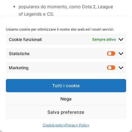
populares do momento, como Dota 2, League
of Legends e CS.
Trata-se ainda de um cassino e casa para
Usiamo cookie per ottimizzare il nostro sito web ed i nostri servizi.
apostas compromissado possuindo o
combate à lavagem de recurso financeiro.
Cookie funzionali
Sempre attivo
Mas atente-se, porque o valor ag aposta não
Statistiche
pode ser menor que R$ 40, 00 e você só
pode realizar especulações em eventos
Marketing
modestos.
Os jogadores são orientados a ler e entender os
Tutti i cookie
termos antes de aproveitar qualquer benefício. Os
usuários têm a opção de se inscrever na Mostbet
Nega
utilizando seu número sobre celular, endereço
Salva preferenze
sobre correio eletrônico systems perfis em redes
sociais como Twitter, Telegram, Steam systems
Cookie policy
Privacy Policy
Google. Essa abordagem torna o procedimento de