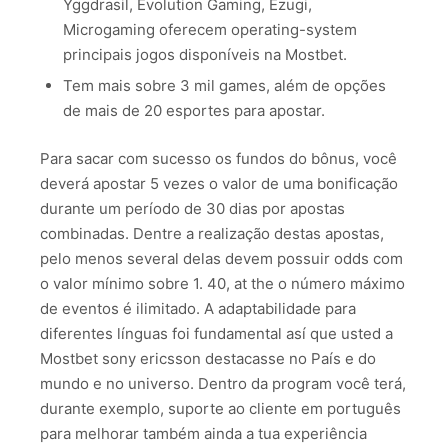
Yggdrasil, Evolution Gaming, Ezugi,
Microgaming oferecem operating-system
principais jogos disponíveis na Mostbet.
Tem mais sobre 3 mil games, além de opções
de mais de 20 esportes para apostar.
Para sacar com sucesso os fundos do bônus, você
deverá apostar 5 vezes o valor de uma bonificação
durante um período de 30 dias por apostas
combinadas. Dentre a realização destas apostas,
pelo menos several delas devem possuir odds com
o valor mínimo sobre 1. 40, at the o número máximo
de eventos é ilimitado. A adaptabilidade para
diferentes línguas foi fundamental así que usted a
Mostbet sony ericsson destacasse no País e do
mundo e no universo. Dentro da program você terá,
durante exemplo, suporte ao cliente em português
para melhorar também ainda a tua experiência