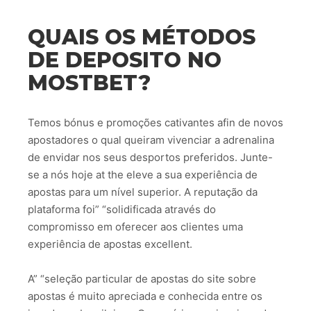
QUAIS OS MÉTODOS
DE DEPOSITO NO
MOSTBET?
Temos bónus e promoções cativantes afin de novos
apostadores o qual queiram vivenciar a adrenalina
de envidar nos seus desportos preferidos. Junte-
se a nós hoje at the eleve a sua experiência de
apostas para um nível superior. A reputação da
plataforma foi” “solidificada através do
compromisso em oferecer aos clientes uma
experiência de apostas excellent.
A” “seleção particular de apostas do site sobre
apostas é muito apreciada e conhecida entre os