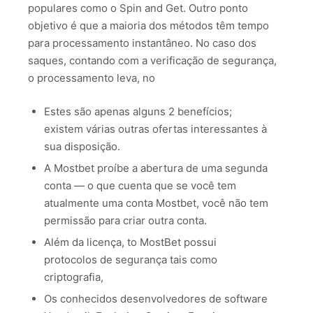
populares como o Spin and Get. Outro ponto
objetivo é que a maioria dos métodos têm tempo
para processamento instantâneo. No caso dos
saques, contando com a verificação de segurança,
o processamento leva, no
Estes são apenas alguns 2 benefícios;
existem várias outras ofertas interessantes à
sua disposição.
A Mostbet proíbe a abertura de uma segunda
conta — o que cuenta que se você tem
atualmente uma conta Mostbet, você não tem
permissão para criar outra conta.
Além da licença, to MostBet possui
protocolos de segurança tais como
criptografia,
Os conhecidos desenvolvedores de software