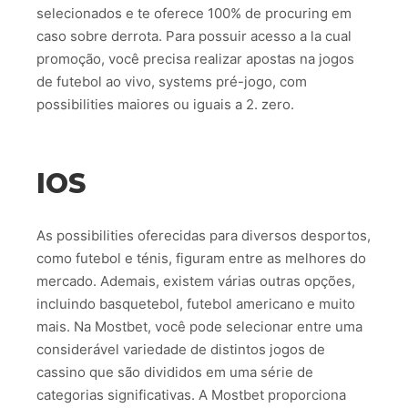
selecionados e te oferece 100% de procuring em
caso sobre derrota. Para possuir acesso a la cual
promoção, você precisa realizar apostas na jogos
de futebol ao vivo, systems pré-jogo, com
possibilities maiores ou iguais a 2. zero.
IOS
As possibilities oferecidas para diversos desportos,
como futebol e ténis, figuram entre as melhores do
mercado. Ademais, existem várias outras opções,
incluindo basquetebol, futebol americano e muito
mais. Na Mostbet, você pode selecionar entre uma
considerável variedade de distintos jogos de
cassino que são divididos em uma série de
categorias significativas. A Mostbet proporciona