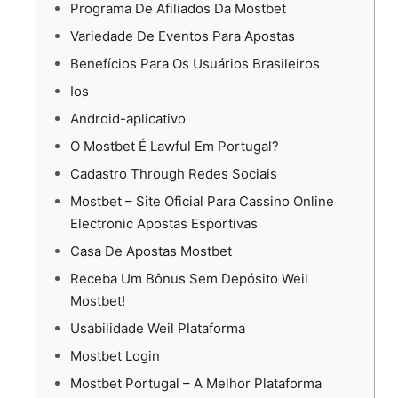
Programa De Afiliados Da Mostbet
Variedade De Eventos Para Apostas
Benefícios Para Os Usuários Brasileiros
Ios
Android-aplicativo
O Mostbet É Lawful Em Portugal?
Cadastro Through Redes Sociais
Mostbet – Site Oficial Para Cassino Online
Electronic Apostas Esportivas
Casa De Apostas Mostbet
Receba Um Bônus Sem Depósito Weil
Mostbet!
Usabilidade Weil Plataforma
Mostbet Login
Mostbet Portugal – A Melhor Plataforma