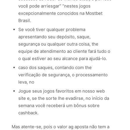
você pode arriesgar” “nestes jogos
excepcionalmente conocidos na Mostbet
Brasil.
Se você tiver qualquer problema
apresentando seu depósito, saque,
segurança ou qualquer outra coisa, the
equipe de atendimento ao cliente fará tudo o
o qual estiver ao seu alcance para ajudá-lo.
caso dos saques, contando com the
verificação de segurança, o processamento
leva, no
Jogue seus jogos favoritos em nosso web
site e, se the sorte lhe evadirse, no início da
semana você receberá um bônus sobre
cashback.
Mas atente-se, pois o valor ag aposta não tem a