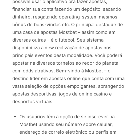
possível usar o aplicativo pra fazer apostas,
financiar sua conta fazendo um depósito, sacando
dinheiro, resgatando operating-system mesmos
bônus de boas-vindas etc. O principal destaque de
uma casa de apostas Mostbet – assim como em
diversas outras – é o futebol. Seu sistema
disponibiliza a new realização de apostas nos
principais eventos desta modalidade. Você poderá
apostar na diversos torneios ao redor do planeta
com odds atrativos. Bem-vindo à Mostbet – o
destino líder em apostas online que conta com uma
vasta seleção de opções empolgantes, abrangendo
apostas desportivas, jogos de online casino e
desportos virtuais.
Os usuários têm a opção de se inscrever na
Mostbet usando seu número sobre celular,
endereço de correio eletrônico ou perfis em