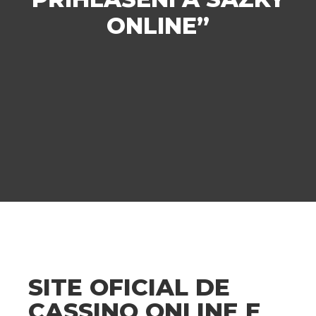
ONLINE”
SITE OFICIAL DE
CASSINO ONLINE E