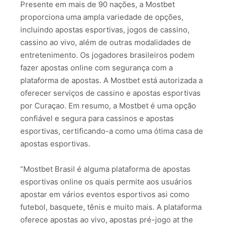
Presente em mais de 90 nações, a Mostbet
proporciona uma ampla variedade de opções,
incluindo apostas esportivas, jogos de cassino,
cassino ao vivo, além de outras modalidades de
entretenimento. Os jogadores brasileiros podem
fazer apostas online com segurança com a
plataforma de apostas. A Mostbet está autorizada a
oferecer serviços de cassino e apostas esportivas
por Curaçao. Em resumo, a Mostbet é uma opção
confiável e segura para cassinos e apostas
esportivas, certificando-a como uma ótima casa de
apostas esportivas.
“Mostbet Brasil é alguma plataforma de apostas
esportivas online os quais permite aos usuários
apostar em vários eventos esportivos asi como
futebol, basquete, tênis e muito mais. A plataforma
oferece apostas ao vivo, apostas pré-jogo at the