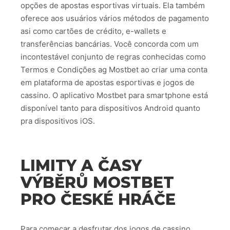
opções de apostas esportivas virtuais. Ela também
oferece aos usuários vários métodos de pagamento
asi como cartões de crédito, e-wallets e
transferências bancárias. Você concorda com um
incontestável conjunto de regras conhecidas como
Termos e Condições ag Mostbet ao criar uma conta
em plataforma de apostas esportivas e jogos de
cassino. O aplicativo Mostbet para smartphone está
disponível tanto para dispositivos Android quanto
pra dispositivos iOS.
LIMITY A ČASY
VÝBĚRŮ MOSTBET
PRO ČESKÉ HRÁČE
Para começar a desfrutar dos jogos de cassino