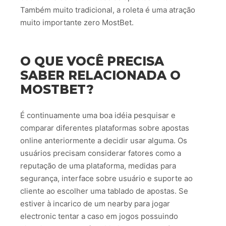
Também muito tradicional, a roleta é uma atração
muito importante zero MostBet.
O QUE VOCÊ PRECISA
SABER RELACIONADA O
MOSTBET?
É continuamente uma boa idéia pesquisar e
comparar diferentes plataformas sobre apostas
online anteriormente a decidir usar alguma. Os
usuários precisam considerar fatores como a
reputação de uma plataforma, medidas para
segurança, interface sobre usuário e suporte ao
cliente ao escolher uma tablado de apostas. Se
estiver à incarico de um nearby para jogar
electronic tentar a caso em jogos possuindo