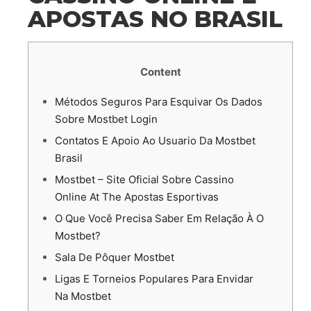
APOSTAS NO BRASIL
Content
Métodos Seguros Para Esquivar Os Dados
Sobre Mostbet Login
Contatos E Apoio Ao Usuario Da Mostbet
Brasil
Mostbet – Site Oficial Sobre Cassino
Online At The Apostas Esportivas
O Que Você Precisa Saber Em Relação À O
Mostbet?
Sala De Pôquer Mostbet
Ligas E Torneios Populares Para Envidar
Na Mostbet