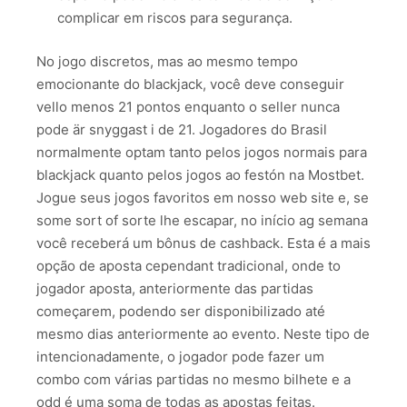
complicar em riscos para segurança.
No jogo discretos, mas ao mesmo tempo
emocionante do blackjack, você deve conseguir
vello menos 21 pontos enquanto o seller nunca
pode är snyggast i de 21. Jogadores do Brasil
normalmente optam tanto pelos jogos normais para
blackjack quanto pelos jogos ao festón na Mostbet.
Jogue seus jogos favoritos em nosso web site e, se
some sort of sorte lhe escapar, no início ag semana
você receberá um bônus de cashback. Esta é a mais
opção de aposta cependant tradicional, onde to
jogador aposta, anteriormente das partidas
começarem, podendo ser disponibilizado até
mesmo dias anteriormente ao evento. Neste tipo de
intencionadamente, o jogador pode fazer um
combo com várias partidas no mesmo bilhete e a
odd é uma soma de todas as apostas feitas.