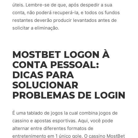
úteis. Lembre-se de que, após despedir a sua
conta, não poderá recuperá-la, e todos os fundos
restantes deverão producir levantados antes de
solicitar a eliminação.
MOSTBET LOGON À
CONTA PESSOAL:
DICAS PARA
SOLUCIONAR
PROBLEMAS DE LOGIN
É uma tablado de jogos la cual combina jogos de
cassino e apostas esportivas. Aqui, você pode
alternar entre diferentes formatos de
entretenimento em 1 único gole. O cassino MostBet