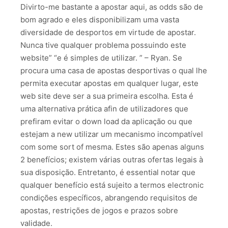
Divirto-me bastante a apostar aqui, as odds são de
bom agrado e eles disponibilizam uma vasta
diversidade de desportos em virtude de apostar.
Nunca tive qualquer problema possuindo este
website” “e é simples de utilizar. ” – Ryan. Se
procura uma casa de apostas desportivas o qual lhe
permita executar apostas em qualquer lugar, este
web site deve ser a sua primeira escolha. Esta é
uma alternativa prática afin de utilizadores que
prefiram evitar o down load da aplicação ou que
estejam a new utilizar um mecanismo incompatível
com some sort of mesma. Estes são apenas alguns
2 benefícios; existem várias outras ofertas legais à
sua disposição. Entretanto, é essential notar que
qualquer benefício está sujeito a termos electronic
condições específicos, abrangendo requisitos de
apostas, restrições de jogos e prazos sobre
validade.