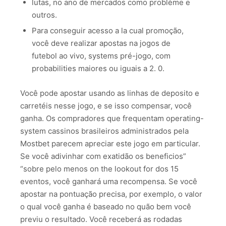
lutas, no ano de mercados como problème e
outros.
Para conseguir acesso a la cual promoção,
você deve realizar apostas na jogos de
futebol ao vivo, systems pré-jogo, com
probabilities maiores ou iguais a 2. 0.
Você pode apostar usando as linhas de deposito e
carretéis nesse jogo, e se isso compensar, você
ganha. Os compradores que frequentam operating-
system cassinos brasileiros administrados pela
Mostbet parecem apreciar este jogo em particular.
Se você adivinhar com exatidão os beneficios”
“sobre pelo menos on the lookout for dos 15
eventos, você ganhará uma recompensa. Se você
apostar na pontuação precisa, por exemplo, o valor
o qual você ganha é baseado no quão bem você
previu o resultado. Você receberá as rodadas