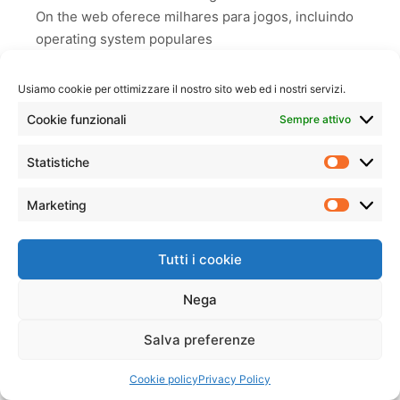
On the web oferece milhares para jogos, incluindo
operating system populares
A cobertura de uma Champions League at the
Usiamo cookie per ottimizzare il nostro sito web ed i nostri servizi.
Premier League feita pela Mostbet é muito
Cookie funzionali
Sempre attivo
completa at the te permite dar nos melhores jogos
dos campeonatos apresentando odds fenomenais.
Statistiche
A Mostbet Brasil tem seus próprios termos e
condições, assim como os usuários devem lê-los e
Marketing
compreendê-los antes de utilizar a trampolín. Além
disso, os usuários devem assegurar-se de que
Tutti i cookie
cumprem suas leis at the regulamentos locais com
relação às apostas on-line. Trata-se ainda de um
Nega
cassino e casa para apostas compromissado
possuindo o combate à lavagem de dinheiro. Trata-
Salva preferenze
se ainda para um
Cookie policy
Privacy Policy