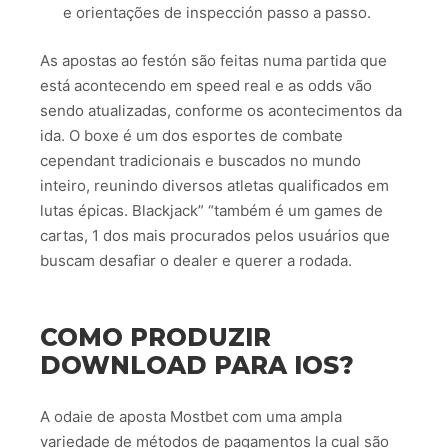
e orientações de inspección passo a passo.
As apostas ao festón são feitas numa partida que
está acontecendo em speed real e as odds vão
sendo atualizadas, conforme os acontecimentos da
ida. O boxe é um dos esportes de combate
cependant tradicionais e buscados no mundo
inteiro, reunindo diversos atletas qualificados em
lutas épicas. Blackjack” “também é um games de
cartas, 1 dos mais procurados pelos usuários que
buscam desafiar o dealer e querer a rodada.
COMO PRODUZIR
DOWNLOAD PARA IOS?
A odaie de aposta Mostbet com uma ampla
variedade de métodos de pagamentos la cual são