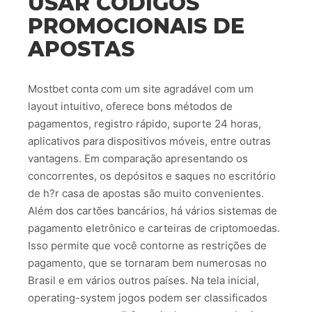
USAR CÓDIGOS
PROMOCIONAIS DE
APOSTAS
Mostbet conta com um site agradável com um
layout intuitivo, oferece bons métodos de
pagamentos, registro rápido, suporte 24 horas,
aplicativos para dispositivos móveis, entre outras
vantagens. Em comparação apresentando os
concorrentes, os depósitos e saques no escritório
de h?r casa de apostas são muito convenientes.
Além dos cartões bancários, há vários sistemas de
pagamento eletrônico e carteiras de criptomoedas.
Isso permite que você contorne as restrições de
pagamento, que se tornaram bem numerosas no
Brasil e em vários outros países. Na tela inicial,
operating-system jogos podem ser classificados