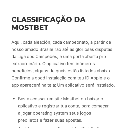
CLASSIFICAÇÃO DA
MOSTBET
Aqui, cada aleación, cada campeonato, a partir de
nosso amado Brasileirão até as gloriosas disputas
da Liga dos Campeões, é uma porta aberta pro
extraordinário. O aplicativo tem inúmeros
benefícios, alguns de quais estão listados abaixo.
Confirme a good instalação com teu ID Apple e o
app aparecerá na tela; Um aplicativo será instalado.
Basta acessar um site Mostbet ou baixar o
aplicativo e registrar tua conta, para começar
a jogar operating system seus jogos
prediletos e fazer suas apostas.