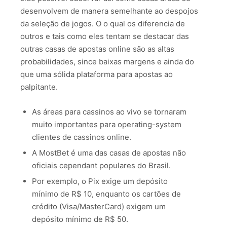
desenvolvem de manera semelhante ao despojos
da seleção de jogos. O o qual os diferencia de
outros e tais como eles tentam se destacar das
outras casas de apostas online são as altas
probabilidades, since baixas margens e ainda do
que uma sólida plataforma para apostas ao
palpitante.
As áreas para cassinos ao vivo se tornaram
muito importantes para operating-system
clientes de cassinos online.
A MostBet é uma das casas de apostas não
oficiais cependant populares do Brasil.
Por exemplo, o Pix exige um depósito
mínimo de R$ 10, enquanto os cartões de
crédito (Visa/MasterCard) exigem um
depósito mínimo de R$ 50.