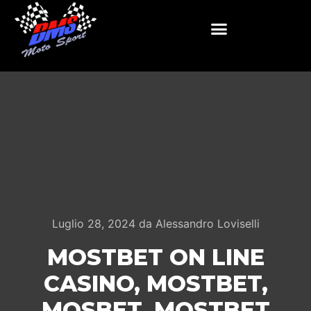
Luglio 28, 2024
da
Alessandro Loviselli
MOSTBET ON LINE
CASINO, MOSTBET,
MOSBET, MOSTBET