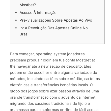
Mostbet?
Acesso À Informação
Pré-visualizações Sobre Apostas Ao Vivo
In: A Revolução Das Apostas Online No
Brasil
Para começar, operating system jogadores
precisam produzir login em tua conta MostBet at
the navegar até a new seção de depósito. Eles
podem então escolher entre alguma variedade de
métodos, incluindo cartões sobre crédito, carteiras
eletrônicas e transferências bancárias locais. O
globo dos jogos sobre azar passou através de uma
grande transformação com o advento da Internet,
migrando dos cassinos tradicionais de tijolo e
argamassa para plataformas on-line de fácil acesso.