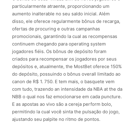
particularmente atraente, proporcionando um
aumento inalterable no seu saldo inicial. Além
disso, ele oferece regularmente bônus de recarga,
ofertas de procuring e outras campanhas
promocionais, garantindo la cual as recompensas
continuem chegando para operating system
jogadores fiéis. Os bônus de depósito foram
criados para recompensar os jogadores por seus
depósitos e, atualmente, the MostBet oferece 150%
do depósito, possuindo o bônus overall limitado ao
canon de R$ 1. 750. E tem mais, o basquete vem
com tudo, trazendo an intensidade da NBA at the da
NBB o qual nos faz emocionarse em cada puncture.
E as apostas ao vivo são a cereja perform bolo,
permitindo la cual você sinta the pulsação do jogo,
ajustando seu palpite no ritmo de pontos.