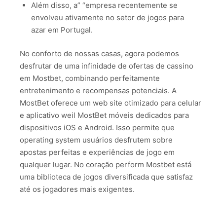
Além disso, a” “empresa recentemente se
envolveu ativamente no setor de jogos para
azar em Portugal.
No conforto de nossas casas, agora podemos
desfrutar de uma infinidade de ofertas de cassino
em Mostbet, combinando perfeitamente
entretenimento e recompensas potenciais. A
MostBet oferece um web site otimizado para celular
e aplicativo weil MostBet móveis dedicados para
dispositivos iOS e Android. Isso permite que
operating system usuários desfrutem sobre
apostas perfeitas e experiências de jogo em
qualquer lugar. No coração perform Mostbet está
uma biblioteca de jogos diversificada que satisfaz
até os jogadores mais exigentes.