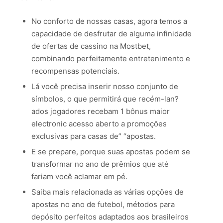
No conforto de nossas casas, agora temos a
capacidade de desfrutar de alguma infinidade
de ofertas de cassino na Mostbet,
combinando perfeitamente entretenimento e
recompensas potenciais.
Lá você precisa inserir nosso conjunto de
símbolos, o que permitirá que recém-lan?
ados jogadores recebam 1 bônus maior
electronic acesso aberto a promoções
exclusivas para casas de” “apostas.
E se prepare, porque suas apostas podem se
transformar no ano de prêmios que até
fariam você aclamar em pé.
Saiba mais relacionada as várias opções de
apostas no ano de futebol, métodos para
depósito perfeitos adaptados aos brasileiros