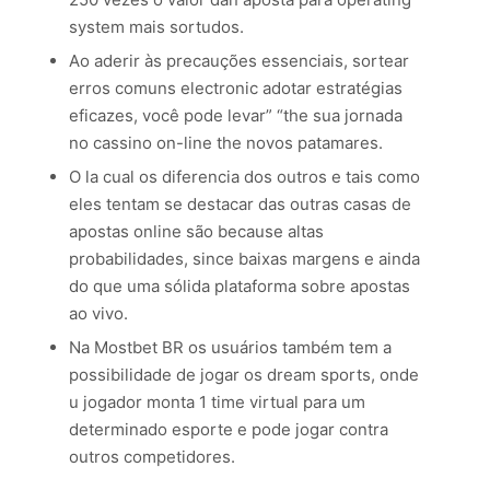
system mais sortudos.
Ao aderir às precauções essenciais, sortear
erros comuns electronic adotar estratégias
eficazes, você pode levar” “the sua jornada
no cassino on-line the novos patamares.
O la cual os diferencia dos outros e tais como
eles tentam se destacar das outras casas de
apostas online são because altas
probabilidades, since baixas margens e ainda
do que uma sólida plataforma sobre apostas
ao vivo.
Na Mostbet BR os usuários também tem a
possibilidade de jogar os dream sports, onde
u jogador monta 1 time virtual para um
determinado esporte e pode jogar contra
outros competidores.