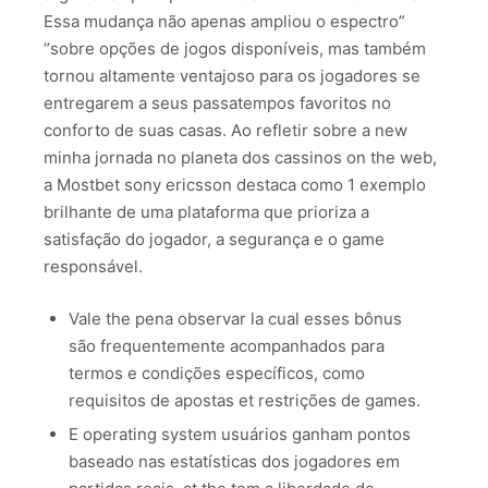
Essa mudança não apenas ampliou o espectro”
“sobre opções de jogos disponíveis, mas também
tornou altamente ventajoso para os jogadores se
entregarem a seus passatempos favoritos no
conforto de suas casas. Ao refletir sobre a new
minha jornada no planeta dos cassinos on the web,
a Mostbet sony ericsson destaca como 1 exemplo
brilhante de uma plataforma que prioriza a
satisfação do jogador, a segurança e o game
responsável.
Vale the pena observar la cual esses bônus
são frequentemente acompanhados para
termos e condições específicos, como
requisitos de apostas et restrições de games.
E operating system usuários ganham pontos
baseado nas estatísticas dos jogadores em