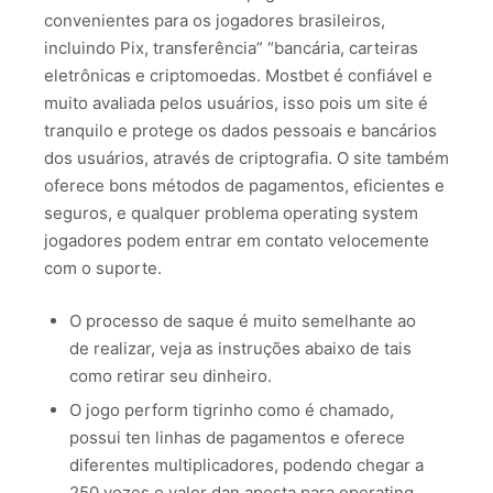
convenientes para os jogadores brasileiros,
incluindo Pix, transferência” “bancária, carteiras
eletrônicas e criptomoedas. Mostbet é confiável e
muito avaliada pelos usuários, isso pois um site é
tranquilo e protege os dados pessoais e bancários
dos usuários, através de criptografia. O site também
oferece bons métodos de pagamentos, eficientes e
seguros, e qualquer problema operating system
jogadores podem entrar em contato velocemente
com o suporte.
O processo de saque é muito semelhante ao
de realizar, veja as instruções abaixo de tais
como retirar seu dinheiro.
O jogo perform tigrinho como é chamado,
possui ten linhas de pagamentos e oferece
diferentes multiplicadores, podendo chegar a
250 vezes o valor dan aposta para operating