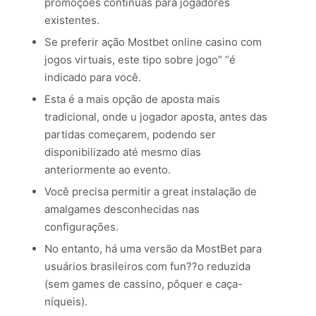
promoções contínuas para jogadores
existentes.
Se preferir ação Mostbet online casino com
jogos virtuais, este tipo sobre jogo” “é
indicado para você.
Esta é a mais opção de aposta mais
tradicional, onde u jogador aposta, antes das
partidas começarem, podendo ser
disponibilizado até mesmo dias
anteriormente ao evento.
Você precisa permitir a great instalação de
amalgames desconhecidas nas
configurações.
No entanto, há uma versão da MostBet para
usuários brasileiros com fun??o reduzida
(sem games de cassino, pôquer e caça-
níqueis).