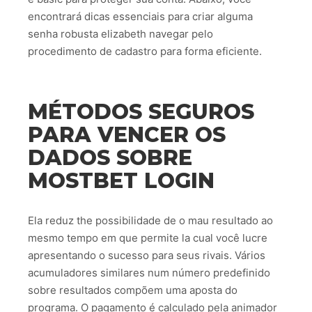
encontrará dicas essenciais para criar alguma
senha robusta elizabeth navegar pelo
procedimento de cadastro para forma eficiente.
MÉTODOS SEGUROS
PARA VENCER OS
DADOS SOBRE
MOSTBET LOGIN
Ela reduz the possibilidade de o mau resultado ao
mesmo tempo em que permite la cual você lucre
apresentando o sucesso para seus rivais. Vários
acumuladores similares num número predefinido
sobre resultados compõem uma aposta do
programa. O pagamento é calculado pela animador