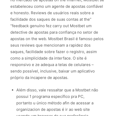
estabeleceu como um agente de apostas confiável
e honesto. Reviews de usuários reais sobre a
facilidade dos saques de suas contas at the”
“feedback genuíno fez carry out Mostbet um
detective de apostas para confiança no setor de
apostas on the web. Mostbet Brasil é famoso pelos
seus reviews que mencionam a rapidez dos
saques, facilidade sobre fazer o registro, assim
como a simplicidade da interface. O site é
responsivo e ze adequa a telas de celulares –
sendo possível, inclusive, baixar um aplicativo
próprio da incapere de apostas.
Além disso, vale ressaltar que a Mostbet não
possui 1 programa específico pra PC,
portanto u único método afin de acessar a
organizacion de apostas é ir ao web site
usando um browser de sua preferência.