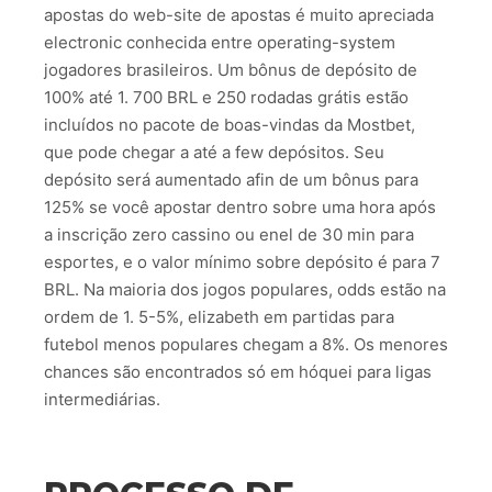
apostas do web-site de apostas é muito apreciada
electronic conhecida entre operating-system
jogadores brasileiros. Um bônus de depósito de
100% até 1. 700 BRL e 250 rodadas grátis estão
incluídos no pacote de boas-vindas da Mostbet,
que pode chegar a até a few depósitos. Seu
depósito será aumentado afin de um bônus para
125% se você apostar dentro sobre uma hora após
a inscrição zero cassino ou enel de 30 min para
esportes, e o valor mínimo sobre depósito é para 7
BRL. Na maioria dos jogos populares, odds estão na
ordem de 1. 5-5%, elizabeth em partidas para
futebol menos populares chegam a 8%. Os menores
chances são encontrados só em hóquei para ligas
intermediárias.