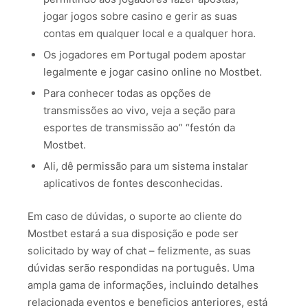
jogar jogos sobre casino e gerir as suas
contas em qualquer local e a qualquer hora.
Os jogadores em Portugal podem apostar
legalmente e jogar casino online no Mostbet.
Para conhecer todas as opções de
transmissões ao vivo, veja a seção para
esportes de transmissão ao” “festón da
Mostbet.
Ali, dê permissão para um sistema instalar
aplicativos de fontes desconhecidas.
Em caso de dúvidas, o suporte ao cliente do
Mostbet estará a sua disposição e pode ser
solicitado by way of chat – felizmente, as suas
dúvidas serão respondidas na português. Uma
ampla gama de informações, incluindo detalhes
relacionada eventos e beneficios anteriores, está