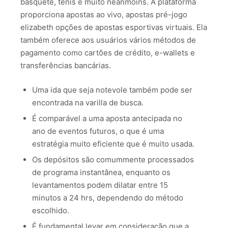
basquete, tênis e muito néanmoins. A plataforma
proporciona apostas ao vivo, apostas pré-jogo
elizabeth opções de apostas esportivas virtuais. Ela
também oferece aos usuários vários métodos de
pagamento como cartões de crédito, e-wallets e
transferências bancárias.
Uma ida que seja notevole também pode ser
encontrada na varilla de busca.
É comparável a uma aposta antecipada no
ano de eventos futuros, o que é uma
estratégia muito eficiente que é muito usada.
Os depósitos são comummente processados
de programa instantânea, enquanto os
levantamentos podem dilatar entre 15
minutos a 24 hrs, dependendo do método
escolhido.
É fundamental levar em consideração que a