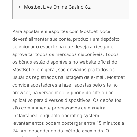
Mostbet Live Online Casino Cz
Para apostar em esportes com Mostbet, você
deverá alimentar sua conta, produzir um depósito,
selecionar o esporte na que deseja arriesgar e
aproveitar todos os mercados disponíveis. Todos
os bônus estão disponíveis no website oficial do
MostBet e, em geral, são enviados pra todos os
usuários registrados na listagem de e-mail. Mostbet
convida apostadores a fazer apostas pelo site no
browser, na versão mobile phone do site ou no
aplicativo para diversos dispositivos. Os depósitos
são comummente processados de maneira
instantânea, enquanto operating system
levantamentos podem postergar entre 15 minutos a
24 hrs, dependendo do método escolhido. O