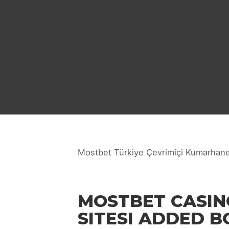
Mostbet Türkiye Çevrimiçi Kumarhan
MOSTBET CASINO
SITESI ADDED BO