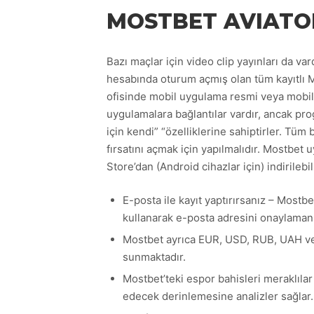
MOSTBET AVIATO
Bazı maçlar için video clip yayınları da var
hesabında oturum açmış olan tüm kayıtlı Mo
ofisinde mobil uygulama resmi veya mobil 
uygulamalara bağlantılar vardır, ancak pro
için kendi” “özelliklerine sahiptirler. T
fırsatını açmak için yapılmalıdır. Mostbet
Store’dan (Android cihazlar için) indirilebil
E-posta ile kayıt yaptırırsanız – Mostb
kullanarak e-posta adresini onaylamanı
Mostbet ayrıca EUR, USD, RUB, UAH ve d
sunmaktadır.
Mostbet’teki espor bahisleri meraklılar 
edecek derinlemesine analizler sağlar.