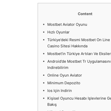
Content
Mostbet Aviator Oyunu
Hızlı Oyunlar
Türkiye’deki Resmi Mostbet On Line
Casino Sitesi Hakkında
Mostbet’in Türkiye Artıları Ve Eksiler
Android’de Mostbet Tr Uygulamasını
Indirebilirim
Online Oyun Aviator
Minimum Depozito
Ios Için Indirin
Kişisel Oyuncu Hesabı Işlevlerine G
Bakış