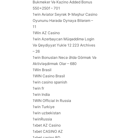
Bukmeker Və Kazino Added Bonus
550+250f – 701
1win Aviator Seyrək ᐉ Məşhur Casino
Oyununu Harada Oynaya Bilərəm –
11
1Win AZ Casino
1win Azerbaycan Müqəddimə Login
Və Qeydiyyat Yukle 12 223 Archives
– 26
1win Bonusları Necə Əldə Görmək Və
Aktivləşdirmək Olar – 680
1Win Brasil
1WIN Casino Brasil
1win casino spanish
1win fr
1win India
1WIN Official In Russia
1win Turkiye
1win uzbekistan
1winRussia
1xbet AZ Casino
1xbet CASINO AZ
1xbet casino BD