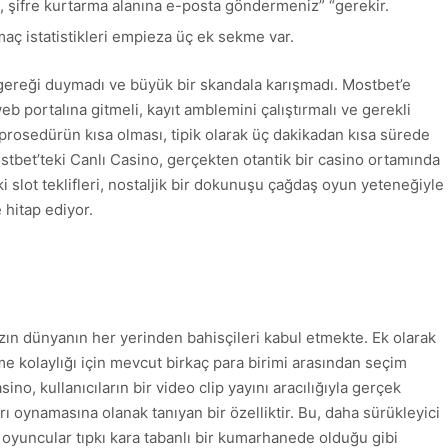
 şifre kurtarma alanına e-posta göndermeniz” “gerekir.
maç istatistikleri empieza üç ek sekme var.
 gereği duymadı ve büyük bir skandala karışmadı. Mostbet’e
 portalına gitmeli, kayıt amblemini çalıştırmalı ve gerekli
 prosedürün kısa olması, tipik olarak üç dakikadan kısa sürede
bet’teki Canlı Casino, gerçekten otantik bir casino ortamında
ki slot teklifleri, nostaljik bir dokunuşu çağdaş oyun yeteneğiyle
 hitap ediyor.
ızın dünyanın her yerinden bahisçileri kabul etmekte. Ek olarak
rme kolaylığı için mevcut birkaç para birimi arasından seçim
ino, kullanıcıların bir video clip yayını aracılığıyla gerçek
ı oynamasına olanak tanıyan bir özelliktir. Bu, daha sürükleyici
 oyuncular tıpkı kara tabanlı bir kumarhanede olduğu gibi