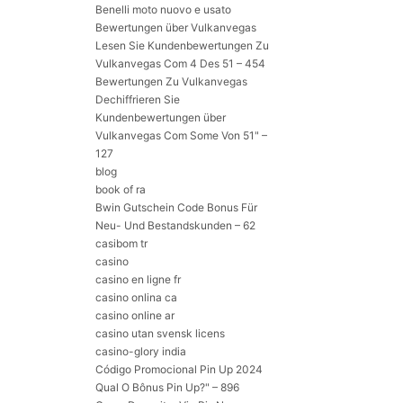
Benelli moto nuovo e usato
Bewertungen über Vulkanvegas
Lesen Sie Kundenbewertungen Zu
Vulkanvegas Com 4 Des 51 – 454
Bewertungen Zu Vulkanvegas
Dechiffrieren Sie
Kundenbewertungen über
Vulkanvegas Com Some Von 51" –
127
blog
book of ra
Bwin Gutschein Code Bonus Für
Neu- Und Bestandskunden – 62
casibom tr
casino
casino en ligne fr
casino onlina ca
casino online ar
casino utan svensk licens
casino-glory india
Código Promocional Pin Up 2024
Qual O Bônus Pin Up?" – 896