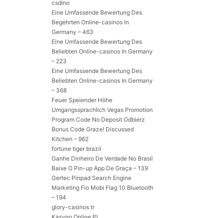
csdino
Eine Umfassende Bewertung Des
Begehrten Online-casinos In
Germany – 463
Eine Umfassende Bewertung Des
Beliebten Online-casinos In Germany
– 223
Eine Umfassende Bewertung Des
Beliebten Online-casinos In Germany
– 368
Feuer Speiender Höhe
Umgangssprachlich Vegas Promotion
Program Code No Deposit Odbierz
Bonus Code Graze! Discussed
Kitchen – 962
fortune tiger brazil
Ganhe Dinheiro De Verdade No Brasil
Baixe O Pin-up App De Graça – 139
Gertec Pinpad Search Engine
Marketing Fio Mobi Flag 10 Bluetooth
– 194
glory-casinos tr
Kasyno Online PL