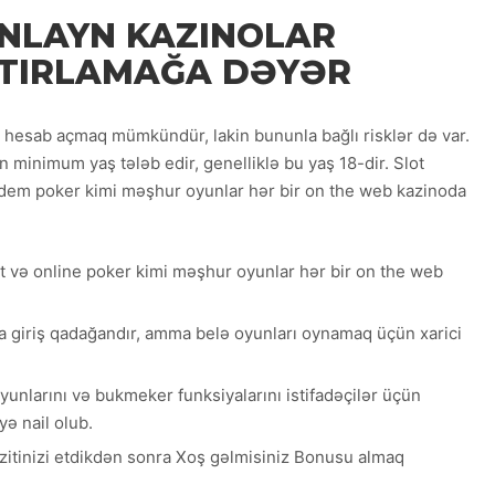
NLAYN KAZINOLAR
ATIRLAMAĞA DƏYƏR
 hesab açmaq mümkündür, lakin bununla bağlı risklər də var.
minimum yaş tələb edir, genelliklə bu yaş 18-dir. Slot
holdem poker kimi məşhur oyunlar hər bir on the web kazinoda
rat və online poker kimi məşhur oyunlar hər bir on the web
 giriş qadağandır, amma belə oyunları oynamaq üçün xarici
yunlarını və bukmeker funksiyalarını istifadəçilər üçün
ə nail olub.
zitinizi etdikdən sonra Xoş gəlmisiniz Bonusu almaq