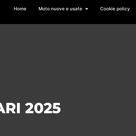
Home
Moto nuove e usate
Cookie policy
RI 2025