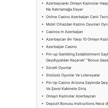
Azərbaycankı Onlayn Kazinolar Haq
Nə Xatırlamağa Dəyər
Online Casino Azerbaijan Canlı Təc
Mobil Cihazdan Kazino Oyunlari Oy
Casinos In Azerbaijan
Azərbaycan Ən Yaxşı 10 Onlayn Kaz
Azerbaijan Casino
Pin-up Gambling Establishment Say
Qeydiyyatdan Keçərək” “Bonus Qaza
Sürətli Oyunlar
Stolüstü Oyunlar Və Lotereyalar
Pin Up Casino Arizona Saytında Qey
Və Şəxsi Kabinetə Giriş
Onlayn Kazinolar Azərbaycan
Depozit Bonusu Instructions Necə Ə