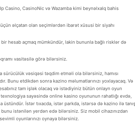
n-Up Casino, CasinoNic və Wazamba kimi beynəlxalq bahis
üçün əlçatan olan seçimlərdən ibarət xüsusi bir siyahı
bir hesab açmaq mümkündür, lakin bununla bağlı risklər də
qramı vasitəsilə görə bilərsiniz.
ya sürücülük vəsiqəsi təqdim etməli ola bilərsiniz, hamısı
ıdır. Bunu etdikdən sonra kazino məlumatlarınızı yoxlayacaq. Və
sabınız tam işlək olacaq və istədiyiniz bütün onlayn oyun
r texnologiya sayəsində online kasino oyununun rahatlığı evdə,
stündür. İstər tıxacda, istər parkda, istərsə də kazino ilə tanı
i bunu istənilən yerdən edə bilərsiniz. Siz mobil cihazınızdan
sevimli oyunlarınızı oynaya bilərsiniz.