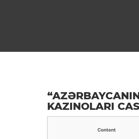
“AZƏRBAYCANIN
KAZINOLARI CAS
Content