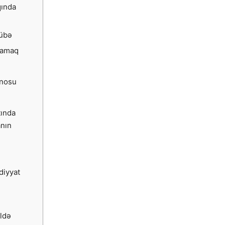
qında
rübə
namaq
inosu
tında
nın
diyyat
ldə