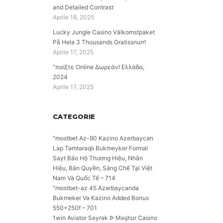
and Detailed Contrast
Aprile 18, 2025
Lucky Jungle Casino Välkomstpaket
På Hela 3 Thousands Gratissnurr!
Aprile 17, 2025
“παίξτε Online Δωρεάν! Ελλάδα,
2024
Aprile 17, 2025
CATEGORIE
"mostbet Az-90 Kazino Azerbaycan
Lap Təmtəraqlı Bukmeyker Formal
Sayt Bảo Hộ Thương Hiệu, Nhãn
Hiệu, Bản Quyền, Sáng Chế Tại Việt
Nam Và Quốc Tế – 714
"mostbet-az 45 Azərbaycanda
Bukmeker Və Kazino Added Bonus
550+250f – 701
1win Aviator Seyrək ᐉ Məşhur Casino