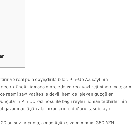
ar
rır və real pula dəyişdirilə bilər. Pin-Up AZ saytının
raq gecə-gündüz idmana mərc edə və real vaxt rejimində matçları
kcə rəsmi sayt vasitəsilə deyil, həm də işləyən güzgülər
yunçuların Pin Up kazinosu ilə bağlı rəyləri idman tədbirlərinin
ul qazanmaq üçün əla imkanların olduğunu təsdiqləyir.
20 pulsuz fırlanma, almaq üçün sizə minimum 350 AZN