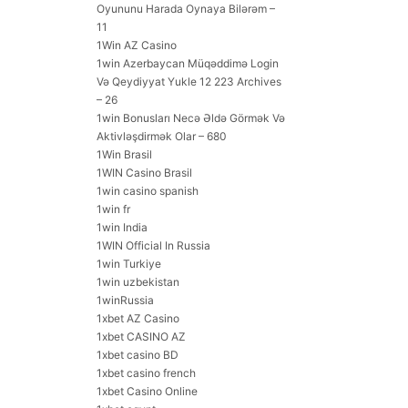
Oyununu Harada Oynaya Bilərəm –
11
1Win AZ Casino
1win Azerbaycan Müqəddimə Login
Və Qeydiyyat Yukle 12 223 Archives
– 26
1win Bonusları Necə Əldə Görmək Və
Aktivləşdirmək Olar – 680
1Win Brasil
1WIN Casino Brasil
1win casino spanish
1win fr
1win India
1WIN Official In Russia
1win Turkiye
1win uzbekistan
1winRussia
1xbet AZ Casino
1xbet CASINO AZ
1xbet casino BD
1xbet casino french
1xbet Casino Online