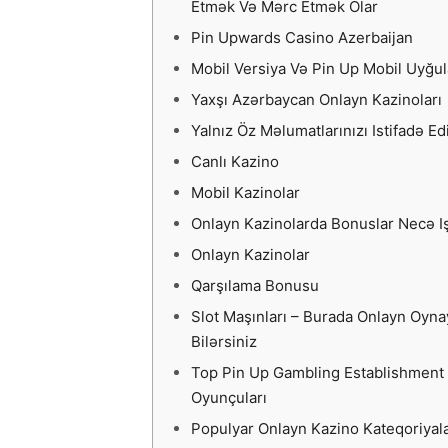
Etmək Və Mərc Etmək Olar
Pin Upwards Casino Azerbaijan
Mobil Versiya Və Pin Up Mobil Uyğu
Yaxşı Azərbaycan Onlayn Kazinoları
Yalnız Öz Məlumatlarınızı Istifadə Ed
Canlı Kazino
Mobil Kazinolar
Onlayn Kazinolarda Bonuslar Necə Iş
Onlayn Kazinolar
Qarşılama Bonusu
Slot Maşınları – Burada Onlayn Oyna
Bilərsiniz
Top Pin Up Gambling Establishment
Oyunçuları
Populyar Onlayn Kazino Kateqoriyala