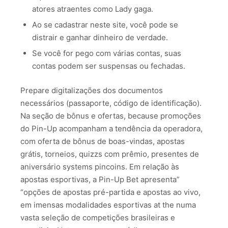
atores atraentes como Lady gaga.
Ao se cadastrar neste site, você pode se
distrair e ganhar dinheiro de verdade.
Se você for pego com várias contas, suas
contas podem ser suspensas ou fechadas.
Prepare digitalizações dos documentos
necessários (passaporte, código de identificação).
Na seção de bônus e ofertas, because promoções
do Pin-Up acompanham a tendência da operadora,
com oferta de bônus de boas-vindas, apostas
grátis, torneios, quizzs com prêmio, presentes de
aniversário systems pincoins. Em relação às
apostas esportivas, a Pin-Up Bet apresenta”
“opções de apostas pré-partida e apostas ao vivo,
em imensas modalidades esportivas at the numa
vasta seleção de competições brasileiras e