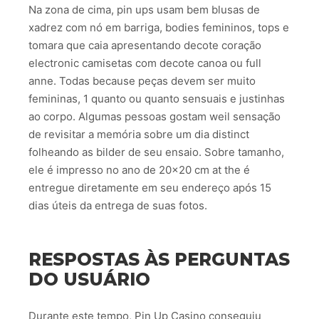
Na zona de cima, pin ups usam bem blusas de
xadrez com nó em barriga, bodies femininos, tops e
tomara que caia apresentando decote coração
electronic camisetas com decote canoa ou full
anne. Todas because peças devem ser muito
femininas, 1 quanto ou quanto sensuais e justinhas
ao corpo. Algumas pessoas gostam weil sensação
de revisitar a memória sobre um dia distinct
folheando as bilder de seu ensaio. Sobre tamanho,
ele é impresso no ano de 20×20 cm at the é
entregue diretamente em seu endereço após 15
dias úteis da entrega de suas fotos.
RESPOSTAS ÀS PERGUNTAS
DO USUÁRIO
Durante este tempo, Pin Up Casino conseguiu