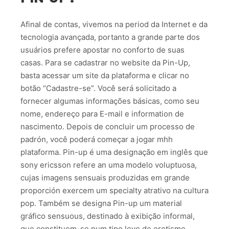
Afinal de contas, vivemos na period da Internet e da
tecnologia avançada, portanto a grande parte dos
usuários prefere apostar no conforto de suas
casas. Para se cadastrar no website da Pin-Up,
basta acessar um site da plataforma e clicar no
botão “Cadastre-se”. Você será solicitado a
fornecer algumas informações básicas, como seu
nome, endereço para E-mail e information de
nascimento. Depois de concluir um processo de
padrón, você poderá começar a jogar mhh
plataforma. Pin-up é uma designação em inglês que
sony ericsson refere an uma modelo voluptuosa,
cujas imagens sensuais produzidas em grande
proporción exercem um specialty atrativo na cultura
pop. Também se designa Pin-up um material
gráfico sensuous, destinado à exibição informal,
que constituem-se num tipo leve de erotismo,