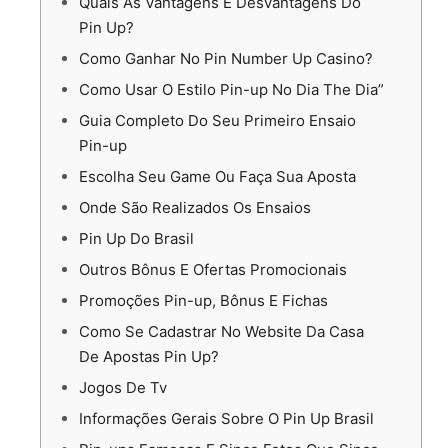
Quais As Vantagens E Desvantagens Do
Pin Up?
Como Ganhar No Pin Number Up Casino?
Como Usar O Estilo Pin-up No Dia The Dia”
Guia Completo Do Seu Primeiro Ensaio
Pin-up
Escolha Seu Game Ou Faça Sua Aposta
Onde São Realizados Os Ensaios
Pin Up Do Brasil
Outros Bônus E Ofertas Promocionais
Promoções Pin-up, Bônus E Fichas
Como Se Cadastrar No Website Da Casa
De Apostas Pin Up?
Jogos De Tv
Informações Gerais Sobre O Pin Up Brasil