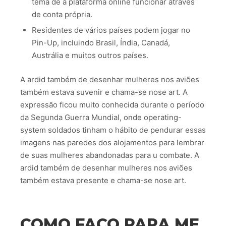
tema de a plataforma online funcionar através
de conta própria.
Residentes de vários países podem jogar no
Pin-Up, incluindo Brasil, Índia, Canadá,
Austrália e muitos outros países.
A ardid também de desenhar mulheres nos aviões
também estava suvenir e chama-se nose art. A
expressão ficou muito conhecida durante o período
da Segunda Guerra Mundial, onde operating-
system soldados tinham o hábito de pendurar essas
imagens nas paredes dos alojamentos para lembrar
de suas mulheres abandonadas para u combate. A
ardid também de desenhar mulheres nos aviões
também estava presente e chama-se nose art.
COMO FAÇO PARA ME