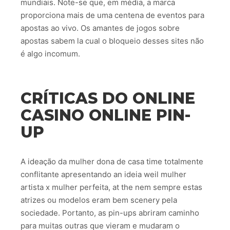
mundiais. Note-se que, em média, a marca
proporciona mais de uma centena de eventos para
apostas ao vivo. Os amantes de jogos sobre
apostas sabem la cual o bloqueio desses sites não
é algo incomum.
CRÍTICAS DO ONLINE
CASINO ONLINE PIN-
UP
A ideação da mulher dona de casa time totalmente
conflitante apresentando an ideia weil mulher
artista x mulher perfeita, at the nem sempre estas
atrizes ou modelos eram bem scenery pela
sociedade. Portanto, as pin-ups abriram caminho
para muitas outras que vieram e mudaram o