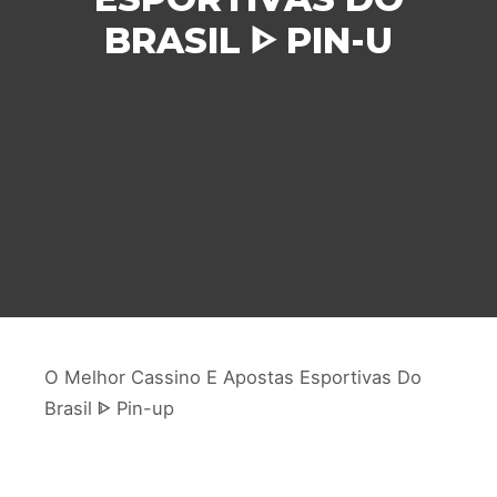
BRASIL ᐈ PIN-U
O Melhor Cassino E Apostas Esportivas Do
Brasil ᐈ Pin-up