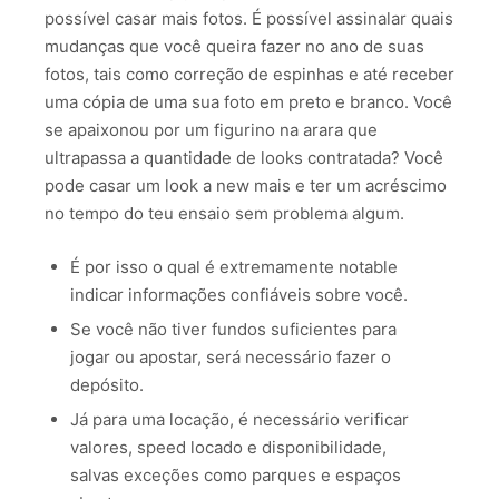
possível casar mais fotos. É possível assinalar quais
mudanças que você queira fazer no ano de suas
fotos, tais como correção de espinhas e até receber
uma cópia de uma sua foto em preto e branco. Você
se apaixonou por um figurino na arara que
ultrapassa a quantidade de looks contratada? Você
pode casar um look a new mais e ter um acréscimo
no tempo do teu ensaio sem problema algum.
É por isso o qual é extremamente notable
indicar informações confiáveis ​​sobre você.
Se você não tiver fundos suficientes para
jogar ou apostar, será necessário fazer o
depósito.
Já para uma locação, é necessário verificar
valores, speed locado e disponibilidade,
salvas exceções como parques e espaços