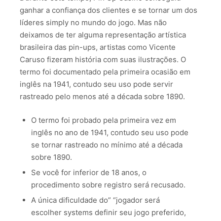
ganhar a confiança dos clientes e se tornar um dos
líderes simply no mundo do jogo. Mas não
deixamos de ter alguma representação artística
brasileira das pin-ups, artistas como Vicente
Caruso fizeram história com suas ilustrações. O
termo foi documentado pela primeira ocasião em
inglês na 1941, contudo seu uso pode servir
rastreado pelo menos até a década sobre 1890.
O termo foi probado pela primeira vez em
inglês no ano de 1941, contudo seu uso pode
se tornar rastreado no mínimo até a década
sobre 1890.
Se você for inferior de 18 anos, o
procedimento sobre registro será recusado.
A única dificuldade do” “jogador será
escolher systems definir seu jogo preferido,