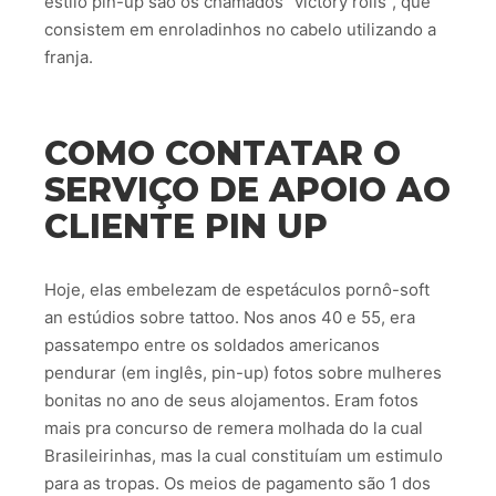
estilo pin-up são os chamados “victory rolls”, que
consistem em enroladinhos no cabelo utilizando a
franja.
COMO CONTATAR O
SERVIÇO DE APOIO AO
CLIENTE PIN UP
Hoje, elas embelezam de espetáculos pornô-soft
an estúdios sobre tattoo. Nos anos 40 e 55, era
passatempo entre os soldados americanos
pendurar (em inglês, pin-up) fotos sobre mulheres
bonitas no ano de seus alojamentos. Eram fotos
mais pra concurso de remera molhada do la cual
Brasileirinhas, mas la cual constituíam um estimulo
para as tropas. Os meios de pagamento são 1 dos