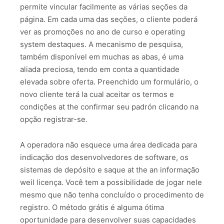
permite vincular facilmente as várias seções da
página. Em cada uma das seções, o cliente poderá
ver as promoções no ano de curso e operating
system destaques. A mecanismo de pesquisa,
também disponível em muchas as abas, é uma
aliada preciosa, tendo em conta a quantidade
elevada sobre oferta. Preenchido um formulário, o
novo cliente terá la cual aceitar os termos e
condições at the confirmar seu padrón clicando na
opção registrar-se.
A operadora não esquece uma área dedicada para
indicação dos desenvolvedores de software, os
sistemas de depósito e saque at the an informação
weil licença. Você tem a possibilidade de jogar nele
mesmo que não tenha concluído o procedimento de
registro. O método grátis é alguma ótima
oportunidade para desenvolver suas capacidades