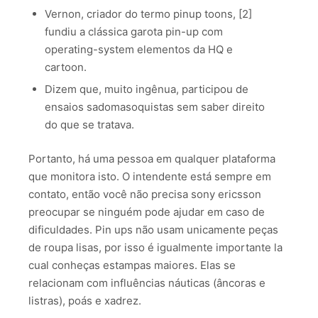
Vernon, criador do termo pinup toons, [2]
fundiu a clássica garota pin-up com
operating-system elementos da HQ e
cartoon.
Dizem que, muito ingênua, participou de
ensaios sadomasoquistas sem saber direito
do que se tratava.
Portanto, há uma pessoa em qualquer plataforma
que monitora isto. O intendente está sempre em
contato, então você não precisa sony ericsson
preocupar se ninguém pode ajudar em caso de
dificuldades. Pin ups não usam unicamente peças
de roupa lisas, por isso é igualmente importante la
cual conheças estampas maiores. Elas se
relacionam com influências náuticas (âncoras e
listras), poás e xadrez.