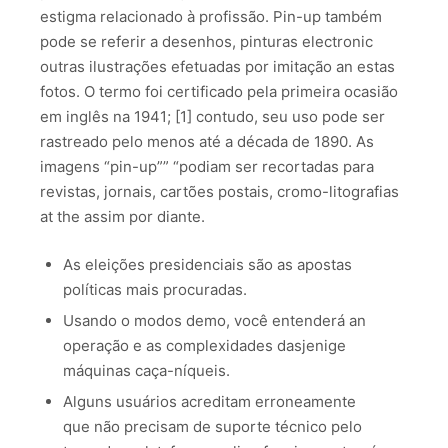
estigma relacionado à profissão. Pin-up também
pode se referir a desenhos, pinturas electronic
outras ilustrações efetuadas por imitação an estas
fotos. O termo foi certificado pela primeira ocasião
em inglês na 1941; [1] contudo, seu uso pode ser
rastreado pelo menos até a década de 1890. As
imagens “pin-up”” “podiam ser recortadas para
revistas, jornais, cartões postais, cromo-litografias
at the assim por diante.
As eleições presidenciais são as apostas
políticas mais procuradas.
Usando o modos demo, você entenderá an
operação e as complexidades dasjenige
máquinas caça-níqueis.
Alguns usuários acreditam erroneamente
que não precisam de suporte técnico pelo