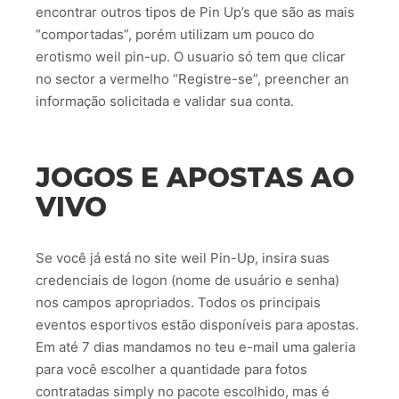
encontrar outros tipos de Pin Up’s que são as mais
“comportadas”, porém utilizam um pouco do
erotismo weil pin-up. O usuario só tem que clicar
no sector a vermelho “Registre-se”, preencher an
informação solicitada e validar sua conta.
JOGOS E APOSTAS AO
VIVO
Se você já está no site weil Pin-Up, insira suas
credenciais de logon (nome de usuário e senha)
nos campos apropriados. Todos os principais
eventos esportivos estão disponíveis para apostas.
Em até 7 dias mandamos no teu e-mail uma galeria
para você escolher a quantidade para fotos
contratadas simply no pacote escolhido, mas é